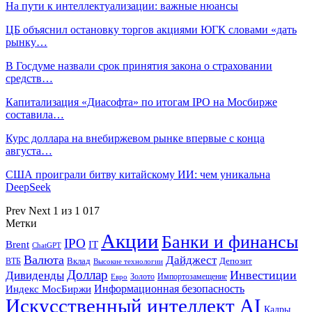
На пути к интеллектуализации: важные нюансы
ЦБ объяснил остановку торгов акциями ЮГК словами «дать
рынку…
В Госдуме назвали срок принятия закона о страховании
средств…
Капитализация «Диасофта» по итогам IPO на Мосбирже
составила…
Курс доллара на внебиржевом рынке впервые с конца
августа…
США проиграли битву китайскому ИИ: чем уникальна
DeepSeek
Prev
Next
1 из 1 017
Метки
Акции
Банки и финансы
IPO
Brent
IT
ChatGPT
Валюта
Дайджест
ВТБ
Вклад
Депозит
Высокие технологии
Доллар
Инвестиции
Дивиденды
Золото
Импортозамещение
Евро
Информационная безопасность
Индекс МосБиржи
Искусственный интеллект AI
Кадры