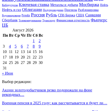
Мосбиржа
Ключевая ставка
Металлы и добыча
Нефть
Киберугрозы
Облигации
Нефть и газ
Разблокировка
Прогнозы
Полупроводники
Россия
Рубль
Санкции
СПб Биржа
США
Ретейл
Редомициляция
Фьючерс
Сбербанк
Финансовая отчетность
Телекоммуникации
Транспорт
ЦБ
Август 2026
Пн
Вт
Ср
Чт
Пт
Сб
Вс
1
2
3
4
5
6
7
8
9
10
11
12
13
14
15
16
17
18
19
20
21
22
23
24
25
26
27
28
29
30
31
« Июн
Выбор редакции:
Акции золотодобытчиков резко подорожали на фоне
рекордных…
Военная пенсия в 2025 году: как рассчитывается и будет ли…