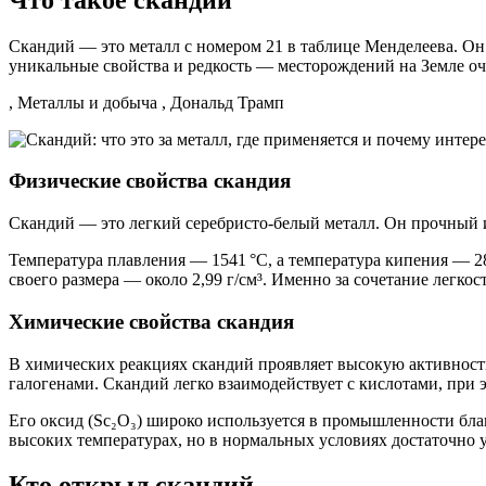
Скандий — это металл с номером 21 в таблице Менделеева. Он 
уникальные свойства и редкость — месторождений на Земле оч
, Металлы и добыча , Дональд Трамп
Физические свойства скандия
Скандий — это легкий серебристо-белый металл. Он прочный и
Температура плавления — 1541 °C, а температура кипения — 283
своего размера — около 2,99 г/см³. Именно за сочетание легк
Химические свойства скандия
В химических реакциях скандий проявляет высокую активность.
галогенами. Скандий легко взаимодействует с кислотами, при э
Его оксид (Sc₂O₃) широко используется в промышленности бл
высоких температурах, но в нормальных условиях достаточно 
Кто открыл скандий