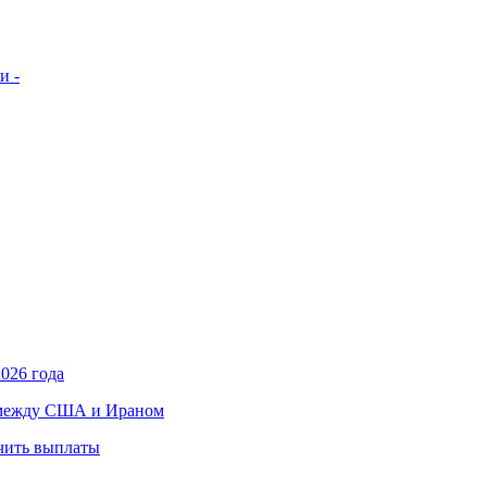
и -
026 года
в между США и Ираном
учить выплаты