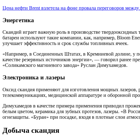
Цена нефти Brent взлетела на фоне провала переговоров межд
Энергетика
Скандий играет важную роль в производстве твердооксидных 
батареи используют такие компании, как, например, Bloom En
улучшает эффективность и срок службы топливных ячеек.
«Например, в Соединенных Штатах, в Кремниевой долине, у по
качестве резервных источников энергии», — говорил ранее пр
«Соликамского магниевого завода» Руслан Димухамедов.
Электроника и лазеры
Оксид скандия применяют для изготовления мощных лазеров, 
телекоммуникациях, медицинской аппаратуре и оборонной про
Димухамедов в качестве примера применения приводил прожект
белым цветом, керамика для зубных протезов, лазеры. «В Росс
огнезащиты. «Буран» при посадке, входя в плотные слои атмос
Добыча скандия