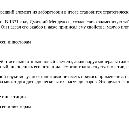
 редкий элемент из лаборатории в итоге становится стратегичес
. В 1871 году Дмитрий Менделеев, создав свою знаменитую таб
Он назвал его экабор и даже приписал ему свойства: малую пло
действительно открыл новый элемент, анализируя минералы гадол
ный, но оценить его потенциал смогли только спустя столетие, 
ой науке могут десятилетиями не иметь прямого применения, но
ла может доходить до нескольких тысяч долларов. Это делает ск
ые инвестиции