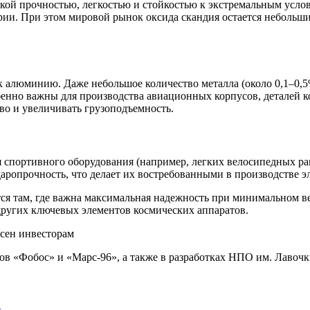
кой прочностью, легкостью и стойкостью к экстремальным услов
рии. При этом мировой рынок оксида скандия остается небольшим
к алюминию. Даже небольшое количество металла (около 0,1–0,
нно важны для производства авиационных корпусов, деталей ко
во и увеличивать грузоподъемность.
 спортивного оборудования (например, легких велосипедных рам
ропрочность, что делает их востребованными в производстве э
ся там, где важна максимальная надежность при минимальном ве
других ключевых элементов космических аппаратов.
ов «Фобос» и «Марс-96», а также в разработках НПО им. Лавоч
…