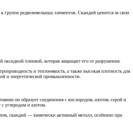
 к группе редкоземельных элементов. Скандий ценится за свои
й оксидной пленкой, которая защищает его от разрушения.
тропроводность и теплоемкость, а также высокая плотность для
ской и энергетической промышленности.
оянии он образует соединения с кислородом, азотом, серой и
 с углеродом и азотом.
елом, скандий — химически активный металл, особенно при