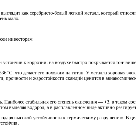
выглядит как серебристо-белый легкий металл, который относят
ень мало.
 устойчив к коррозии: на воздухе быстро покрывается тончайше
6 °C, что делает его похожим на титан. У металла хорошая элек
ости, прочности и жаростойкости скандий ценится в авиакосмиче
 Наиболее стабильная его степень окисления — +3, в таком сост
том выделяя водород, а в расплавленном виде активно реагирует
агодаря высокой устойчивости к термическому разрушению. В ц
устойчив.