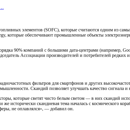
у…
топливных элементов (SOFC), которые считаются одним из самых
ergy, которые обеспечивают промышленные объекты электроэнерг
рядка 90% компаний с большими дата-центрами (например, Goog
едседатель Ассоциации производителей и потребителей редких и
радиочастотных фильтров для смартфонов и других высокочасто
мышленности. Скандий позволяет улучшать качество сигнала и 
оры, которые светят чисто белым светом — в них скандий испо
ии же исторически скандиевая тема началась с космического кор
феры, не оплавлялся», — добавил он.