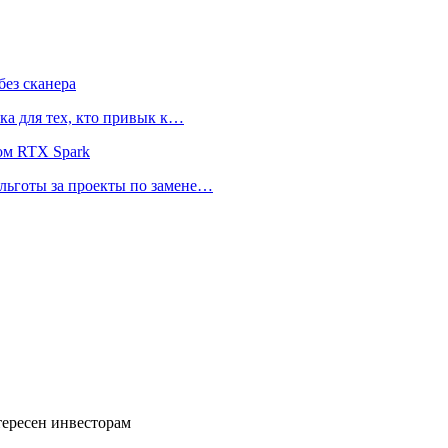
ез сканера
ка для тех, кто привык к…
ом RTX Spark
 льготы за проекты по замене…
нтересен инвесторам