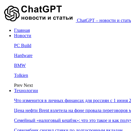
ChatGPT – новости и стать
Главная
Новости
PC Build
Hardware
BMW
Tolkien
Prev
Next
Технологии
Что изменится в личных финансах для россиян с 1 июня 2
Цена нефти Brent взлетела на фоне провала переговоро
Семейный «налоговый кешбэк»: что это такое и как пол
Совкомбанк снизил ставки по долгосрочным вкладам