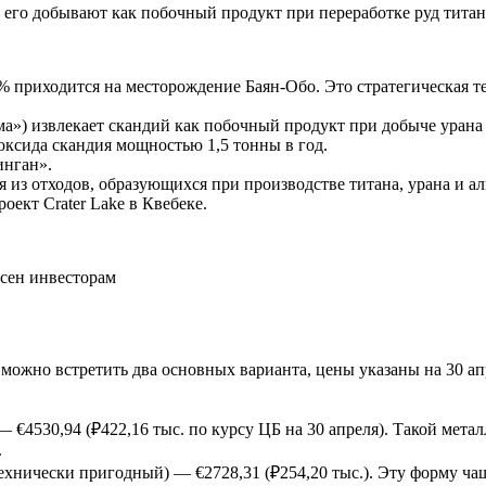
его добывают как побочный продукт при переработке руд титана
 приходится на месторождение Баян-Обо. Это стратегическая т
ома») извлекает скандий как побочный продукт при добыче урана
оксида скандия мощностью 1,5 тонны в год.
инган».
я из отходов, образующихся при производстве титана, урана и а
оект Crater Lake в Квебеке.
жно встретить два основных варианта, цены указаны на 30 апреля
 €4530,94 (₽422,16 тыс. по курсу ЦБ на 30 апреля). Такой мета
.
технически пригодный) — €2728,31 (₽254,20 тыс.). Эту форму ча