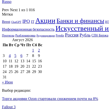
Russo
Prev
Next
1 из 1 016
Метки
Акции
Банки и финансы
IPO
Brent
IT
ВТ
ChatGPT
Искусственный и
Информационная безопасность
Россия
Рубль
СПб Биржа
Разблокировка
Прогнозы
Ретейл
Редомициляция
Август 2026
Пн
Вт
Ср
Чт
Пт
Сб
Вс
1
2
3
4
5
6
7
8
9
10
11
12
13
14
15
16
17
18
19
20
21
22
23
24
25
26
27
28
29
30
31
« Июн
Выбор редакции:
Торги акциями Ozon стартовали снижением почти на 8%
Fallout 3