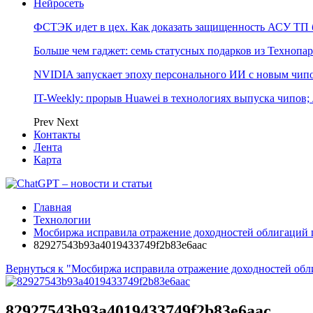
Нейросеть
ФСТЭК идет в цех. Как доказать защищенность АСУ ТП б
Больше чем гаджет: семь статусных подарков из Технопар
NVIDIA запускает эпоху персонального ИИ с новым чип
IT-Weekly: прорыв Huawei в технологиях выпуска чипов;
Prev
Next
Контакты
Лента
Карта
Главная
Технологии
Мосбиржа исправила отражение доходностей облигаций 
82927543b93a4019433749f2b83e6aac
Вернуться к "Мосбиржа исправила отражение доходностей обл
82927543b93a4019433749f2b83e6aac