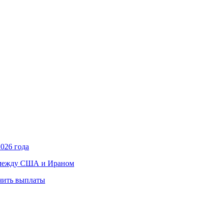
026 года
в между США и Ираном
учить выплаты