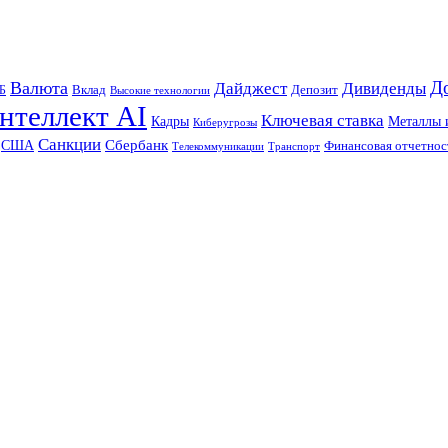
Д
Валюта
Дайджест
Дивиденды
Б
Вклад
Депозит
Высокие технологии
нтеллект AI
Ключевая ставка
Металлы 
Кадры
Киберугрозы
Санкции
Сбербанк
США
Финансовая отчетнос
Телекоммуникации
Транспорт