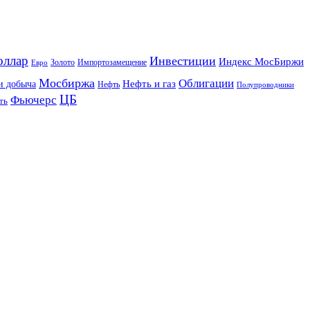
оллар
Инвестиции
Индекс МосБиржи
Золото
Импортозамещение
Евро
Мосбиржа
Облигации
и добыча
Нефть и газ
Нефть
Полупроводники
ЦБ
Фьючерс
ть