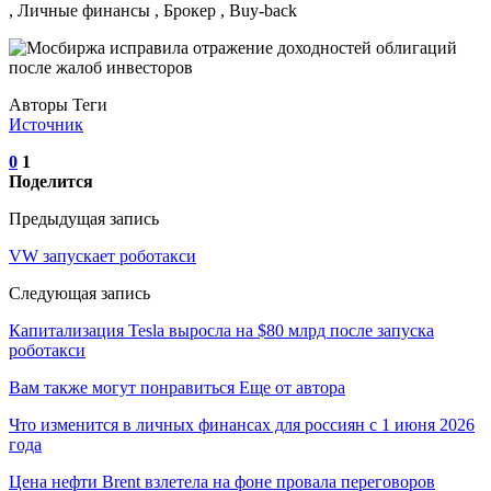
, Личные финансы , Брокер , Buy-back
Авторы Теги
Источник
0
1
Поделится
Предыдущая запись
VW запускает роботакси
Следующая запись
Капитализация Tesla выросла на $80 млрд после запуска
роботакси
Вам также могут понравиться
Еще от автора
Что изменится в личных финансах для россиян с 1 июня 2026
года
Цена нефти Brent взлетела на фоне провала переговоров