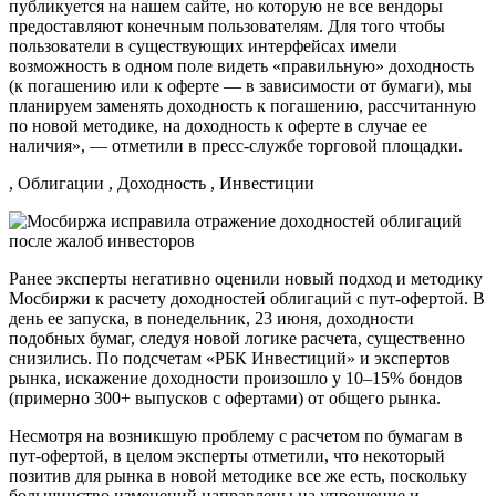
публикуется на нашем сайте, но которую не все вендоры
предоставляют конечным пользователям. Для того чтобы
пользователи в существующих интерфейсах имели
возможность в одном поле видеть «правильную» доходность
(к погашению или к оферте — в зависимости от бумаги), мы
планируем заменять доходность к погашению, рассчитанную
по новой методике, на доходность к оферте в случае ее
наличия», — отметили в пресс-службе торговой площадки.
, Облигации , Доходность , Инвестиции
Ранее эксперты негативно оценили новый подход и методику
Мосбиржи к расчету доходностей облигаций с пут-офертой. В
день ее запуска, в понедельник, 23 июня, доходности
подобных бумаг, следуя новой логике расчета, существенно
снизились. По подсчетам «РБК Инвестиций» и экспертов
рынка, искажение доходности произошло у 10–15% бондов
(примерно 300+ выпусков с офертами) от общего рынка.
Несмотря на возникшую проблему с расчетом по бумагам в
пут-офертой, в целом эксперты отметили, что некоторый
позитив для рынка в новой методике все же есть, поскольку
большинство изменений направлены на упрощение и