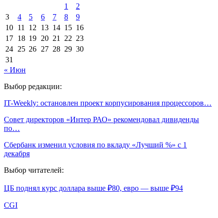
1
2
3
4
5
6
7
8
9
10
11
12
13
14
15
16
17
18
19
20
21
22
23
24
25
26
27
28
29
30
31
« Июн
Выбор редакции:
IT-Weekly: остановлен проект корпусирования процессоров…
Совет директоров «Интер РАО» рекомендовал дивиденды
по…
Сбербанк изменил условия по вкладу «Лучший %» с 1
декабря
Выбор читателей:
ЦБ поднял курс доллара выше ₽80, евро — выше ₽94
CGI