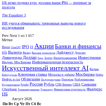
ЦБ резко поднял курс доллара выше ₽84 — впервые за
полгода
The Equalizer 3
ИИ учится обманывать: тревожные выводы нового
исследования
Prev
Next
1 из 1 017
Метки
Акции
Банки и финансы
IPO
Brent
IT
ChatGPT
Валюта
Дайджест
ВТБ
Вклад
Депозит
Высокие технологии
Доллар
Инвестиции
Дивиденды
Золото
Импортозамещение
Евро
Информационная безопасность
Индекс МосБиржи
Искусственный интеллект AI
Кадры
Мосбиржа
Ключевая ставка
Металлы и добыча
Нефть
Киберугрозы
Облигации
Нефть и газ
Разблокировка
Прогнозы
Полупроводники
Россия
Рубль
Санкции
СПб Биржа
США
Ретейл
Редомициляция
Фьючерс
Сбербанк
Финансовая отчетность
Телекоммуникации
Транспорт
ЦБ
Август 2026
Пн
Вт
Ср
Чт
Пт
Сб
Вс