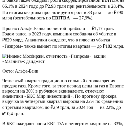
В банке также ожидают роста скорректированной EBITDA на
66,1% в 2024 году, до ₽2,93 трлн при рентабельности в 28,4%.
По итогам квартала прогнозируется рост в 33 раза — до ₽790
млрд (рентабельность по
EBITDA
— 27,9%).
Прогноз Альфа-Банка по чистой прибыли — ₽1,17 трлн.
Годом ранее, в 2023 году, компания сообщила об убытке в
₽629 млрд. Аналитики ожидают, что в плюс из убытка
«Газпром» также выйдет по итогам квартала — до ₽182 млрд.
Фото: Альфа-Банк
Четвертый квартал традиционно сильный с точки зрения
продаж газа. Кроме того, за этот период цены на газ в Европе
выросли на 30% в рублевом эквиваленте, отмечают
аналитики «БКС Мир инвестиций». По прогнозу брокера,
выручка за четвертый квартал выросла на 22% по сравнению
с третьим кварталом, до ₽2,9 трлн, за 2024 год — на 22%, до
₽10,4 трлн.
В БКС ожидают роста EBITDA в четвертом квартале на 33%,