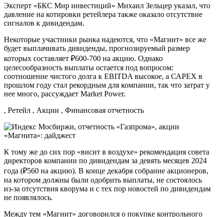
Эксперт «БКС Мир инвестиций» Михаил Зельцер указал, что
давление на котировки ретейлера также оказало отсутствие
сигналов к дивидендам.
Некоторые участники рынка надеются, что «Магнит» все же
будет выплачивать дивиденды, прогнозируемый размер
которых составляет ₽600-700 на акцию. Однако
целесообразность выплаты остается под вопросом:
соотношение чистого долга к EBITDA высокое, а САРЕХ в
прошлом году стал рекордным для компании, так что затрат у
нее много, рассуждает Market Power.
, Ретейл , Акции , Финансовая отчетность
К тому же до сих пор «висит в воздухе» рекомендация совета
директоров компании по дивидендам за девять месяцев 2024
года (₽560 на акцию). В конце декабря собрание акционеров,
на котором должны были одобрить выплаты, не состоялось
из-за отсутствия кворума и с тех пор новостей по дивидендам
не появлялось.
Между тем «Магнит» договорился о покупке контрольного