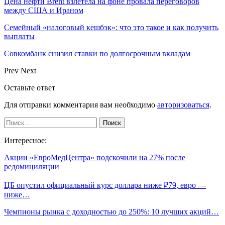
Цена нефти Brent взлетела на фоне провала переговоров
между США и Ираном
Семейный «налоговый кешбэк»: что это такое и как получить
выплаты
Совкомбанк снизил ставки по долгосрочным вкладам
Prev
Next
Оставьте ответ
Для отправки комментария вам необходимо
авторизоваться
.
Интересное:
Акции «ЕвроМедЦентра» подскочили на 27% после
редомициляции
ЦБ опустил официальный курс доллара ниже ₽79, евро —
ниже…
Чемпионы рынка с доходностью до 250%: 10 лучших акций…