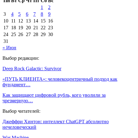
Пн
Вт
Ср
Чт
Пт
Сб
Вс
1
2
3
4
5
6
7
8
9
10
11
12
13
14
15
16
17
18
19
20
21
22
23
24
25
26
27
28
29
30
31
« Июн
Выбор редакции:
Deep Rock Galactic: Survivor
«ПУТЬ КЛИЕНТА»: человекоцентричный подход как
фундамент…
Как защищают цифровой рубль, кого уволили за
чрезмерную…
Выбор читателей:
Джеффри Хинтон: интеллект ChatGPT абсолютно
нечеловеческий
War Machine