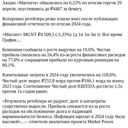
Акции «Магнита» обвалились на 6,22% по итогам торгов 29
апреля, опустившись до ₽4467 за бумагу.
Котировки ретейлера резко пошли вниз после публикации
финансовой отчетности по итогам 2024 года.
«Магнит» MGNT ₽4 509,5 (-5,33%) 1д 1н 1м 3м 1г Все время
График…
Компания сообщила о росте выручки на 19,6%. Чистая
прибыль снизилась на 24,4% из-за роста финансовых расходов
на 77,6% и сокращения прибыли по курсовым разницам на
80,1%.
Капитальные затраты в 2024 году увеличились на 118,6%.
Чистый долг вырос ₽252,8 млрд против ₽166,1 млрд на конец
2023 года. Соотношение Чистый долг/EBITDA достигло 1,5x
против 1х годом ранее.
«Результаты ретейлера не радуют: долг и капзатраты
существенно выросли. Прибыль снижается из-за роста
расходов на обслуживание долга и падающей
маржинальности бизнеса. Инфляция зарплат в 2024 году была
высокой», — отметили аналитики проекта Market Power.