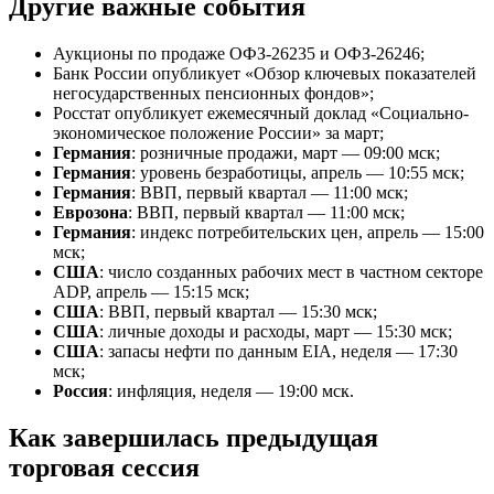
Другие важные события
Аукционы по продаже ОФЗ-26235 и ОФЗ-26246;
Банк России опубликует «Обзор ключевых показателей
негосударственных пенсионных фондов»;
Росстат опубликует ежемесячный доклад «Социально-
экономическое положение России» за март;
Германия
: розничные продажи, март — 09:00 мск;
Германия
: уровень безработицы, апрель — 10:55 мск;
Германия
: ВВП, первый квартал — 11:00 мск;
Еврозона
: ВВП, первый квартал — 11:00 мск;
Германия
: индекс потребительских цен, апрель — 15:00
мск;
США
: число созданных рабочих мест в частном секторе
ADP, апрель — 15:15 мск;
США
: ВВП, первый квартал — 15:30 мск;
США
: личные доходы и расходы, март — 15:30 мск;
США
: запасы нефти по данным EIA, неделя — 17:30
мск;
Россия
: инфляция, неделя — 19:00 мск.
Как завершилась предыдущая
торговая сессия