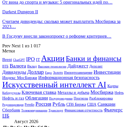
От вина до спорта и музыки: 5 оригинальных идей по…
Darkest Dungeon II
Считаем дивиденды: сколько может выплатить Мосбиржа за
2023…
В Госдуму внесли законопроект о реформе критериев…
Prev
Next
1 из 1 017
Метки
Акции
Банки и финансы
IPO
Brent
IT
ChatGPT
Валюта
Дайджест
ВТБ
Вклад
Депозит
Высокие технологии
Доллар
Инвестиции
Дивиденды
Золото
Импортозамещение
Евро
Информационная безопасность
Индекс МосБиржи
Искусственный интеллект AI
Кадры
Мосбиржа
Ключевая ставка
Металлы и добыча
Нефть
Киберугрозы
Облигации
Нефть и газ
Разблокировка
Прогнозы
Полупроводники
Россия
Рубль
Санкции
СПб Биржа
США
Ретейл
Редомициляция
Фьючерс
Сбербанк
Финансовая отчетность
Телекоммуникации
Транспорт
ЦБ
Август 2026