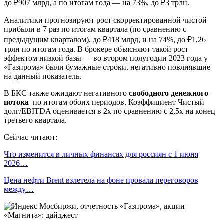
до ₽907 млрд, а по итогам года — на 73%, до ₽3 трлн.
Аналитики прогнозируют рост скорректированной чистой
прибыли в 7 раз по итогам квартала (по сравнению с
предыдущим кварталом), до ₽418 млрд, и на 74%, до ₽1,26
трлн по итогам года. В брокере объясняют такой рост
эффектом низкой базы — во втором полугодии 2023 года у
«Газпрома» были бумажные строки, негативно повлиявшие
на данный показатель.
В БКС также ожидают негативного
свободного денежного
потока
по итогам обоих периодов. Коэффициент Чистый
долг/EBITDA оценивается в 2х по сравнению с 2,5х на конец
третьего квартала.
Сейчас читают:
Что изменится в личных финансах для россиян с 1 июня
2026…
Цена нефти Brent взлетела на фоне провала переговоров
между…