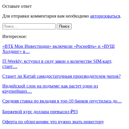
Оставьте ответ
Для отправки комментария вам необходимо
авторизоваться
.
Интересное:
«ВТБ Мои Инвестиции» включили «Роснефть» и «ВУШ
Холдинг» в…
IT-Weekly: вступил в силу закон о количестве SIM-карт,
старт…
Станет ли Китай самодостаточным производителем чипов?
Индийский слон на подъеме: как растет один из
крупнейших…
Средняя ставка по вкладам в топ-10 банков опустилась до…
Биржевой курс доллара превысил ₽93
Оферта по облигациям: что нужно знать инвестору