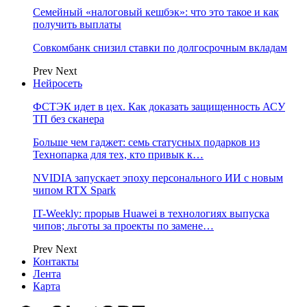
Семейный «налоговый кешбэк»: что это такое и как
получить выплаты
Совкомбанк снизил ставки по долгосрочным вкладам
Prev
Next
Нейросеть
ФСТЭК идет в цех. Как доказать защищенность АСУ
ТП без сканера
Больше чем гаджет: семь статусных подарков из
Технопарка для тех, кто привык к…
NVIDIA запускает эпоху персонального ИИ с новым
чипом RTX Spark
IT-Weekly: прорыв Huawei в технологиях выпуска
чипов; льготы за проекты по замене…
Prev
Next
Контакты
Лента
Карта