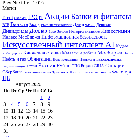
Prev
Next
1 из 1 016
Метки
Акции
Банки и финансы
IPO
Brent
IT
ChatGPT
Валюта
Дайджест
ВТБ
Вклад
Депозит
Высокие технологии
Доллар
Инвестиции
Дивиденды
Золото
Импортозамещение
Евро
Информационная безопасность
Индекс МосБиржи
Искусственный интеллект AI
Кадры
Мосбиржа
Ключевая ставка
Металлы и добыча
Нефть
Киберугрозы
Облигации
Нефть и газ
Разблокировка
Прогнозы
Полупроводники
Россия
Рубль
Санкции
СПб Биржа
США
Ретейл
Редомициляция
Фьючерс
Сбербанк
Финансовая отчетность
Телекоммуникации
Транспорт
ЦБ
Август 2026
Пн
Вт
Ср
Чт
Пт
Сб
Вс
1
2
3
4
5
6
7
8
9
10
11
12
13
14
15
16
17
18
19
20
21
22
23
24
25
26
27
28
29
30
31