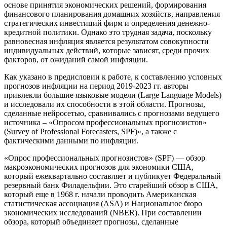
основе принятия экономических решений, формирования
финансового планирования домашних хозяйств, направления
стратегических инвестиций фирм и определения денежно-
кредитной политики. Однако это трудная задача, поскольку
равновесная инфляция является результатом совокупности
индивидуальных действий, которые зависят, среди прочих
факторов, от ожиданий самой инфляции.
Как указано в предисловии к работе, к составлению условных
прогнозов инфляции на период 2019-2023 гг. авторы
привлекли большие языковые модели (Large Language Models)
и исследовали их способности в этой области. Прогнозы,
сделанные нейросетью, сравнивались с прогнозами ведущего
источника – «Опросом профессиональных прогнозистов»
(Survey of Professional Forecasters, SPF)», а также с
фактическими данными по инфляции.
«Опрос профессиональных прогнозистов» (SPF) — обзор
макроэкономических прогнозов для экономики США,
который ежеквартально составляет и публикует Федеральный
резервный банк Филадельфии. Это старейший обзор в США,
который еще в 1968 г. начали проводить Американская
статистическая ассоциация (ASA) и Национальное бюро
экономических исследований (NBER). При составлении
обзора, который объединяет прогнозы, сделанные