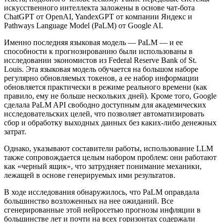
искусственного интеллекта заложены в основе чат-бота
ChatGPT от OpenAI, YandexGPT от компании Яндекс и
Pathways Language Model (PaLM) от Google AI.
Именно последняя языковая модель — PaLM — и ее
способности к прогнозированию были использованы в
исследовании экономистов из Federal Reserve Bank of St.
Louis. Эта языковая модель обучается на большом наборе
регулярно обновляемых токенов, а ее набор информации
обновляется практически в режиме реального времени (как
правило, ему не больше нескольких дней). Кроме того, Google
сделала PaLM API свободно доступным для академических
исследовательских целей, что позволяет автоматизировать
сбор и обработку выходных данных без каких-либо денежных
затрат.
Однако, указывают составители работы, использование LLM
также сопровождается целым набором проблем: они работают
как «черный ящик», что затрудняет понимание механики,
лежащей в основе генерируемых ими результатов.
В ходе исследования обнаружилось, что PaLM оправдала
большинство возложенных на нее ожиданий. Все
сгенерированные этой нейросетью прогнозы инфляции в
большинстве лет и почти на всех горизонтах содержали