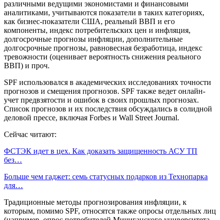
различными ведущими экономистами и финансовыми
аналитиками, учитываются показатели в таких категориях,
как бизнес-показатели США, реальный ВВП и его
компоненты, индекс потребительских цен и инфляция,
долгосрочные прогнозы инфляции, дополнительные
долгосрочные прогнозы, равновесная безработица, индекс
тревожности (оценивает вероятность снижения реального
ВВП) и проч.
SPF использовался в академических исследованиях точности
прогнозов и смещения прогнозов. SPF также ведет онлайн-
учет предвзятости и ошибок в своих прошлых прогнозах.
Список прогнозов и их последствия обсуждались в солидной
деловой прессе, включая Forbes и Wall Street Journal.
Сейчас читают:
ФСТЭК идет в цех. Как доказать защищенность АСУ ТП
без…
Больше чем гаджет: семь статусных подарков из Технопарка
для…
Традиционные методы прогнозирования инфляции, к
которым, помимо SPF, относятся также опросы отдельных лиц
(например, опрос потребителей Мичиганского университета