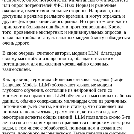
или опрос потребителей ФРС Нью-Йорка) и рыночные
ожидания, имеют свои сильные стороны. Например, они
доступны в режиме реального времени, и могут отражать и
другие факторы финансового рынка. Но при этом они часто
приводят к большим ошибкам в прогнозировании. Кроме
того, проведение экспертных и индивидуальных опросов, а
также настройка и запуск сложных моделей могут обходиться
очень дорого.
В свою очередь, считают авторы, модели LLM, благодаря
своему масштабу и изощренности, обладают высоким
потенциалом для выявления чрезвычайно сложных
взаимосвязей.
Как правило, термином «Большая языковая модель» (Large
Language Models, LLM) обозначают языковые модели
глубокого обучения, состоящие из нейронной сети со
множеством параметров. LLM обучены на массивных наборах
данных, обычно содержащих миллиарды слов из различных
источников (web-сайты, книги и статьи), что позволяет им
понимать нюансы языка, грамматики, контекста и даже
некоторые аспекты общих знаний. LLM появились около 5-ти
лет назад и сегодня хорошо справляются с широким спектром
задач, в том числе с обработкой, пониманием и созданием
текста, подобного человеческому. Такие передовые системы