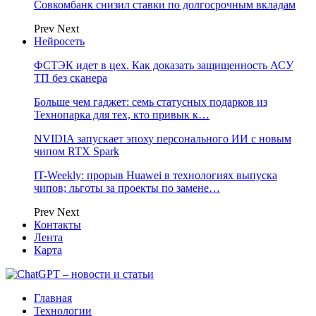
Совкомбанк снизил ставки по долгосрочным вкладам
Prev
Next
Нейросеть
ФСТЭК идет в цех. Как доказать защищенность АСУ
ТП без сканера
Больше чем гаджет: семь статусных подарков из
Технопарка для тех, кто привык к…
NVIDIA запускает эпоху персонального ИИ с новым
чипом RTX Spark
IT-Weekly: прорыв Huawei в технологиях выпуска
чипов; льготы за проекты по замене…
Prev
Next
Контакты
Лента
Карта
Главная
Технологии