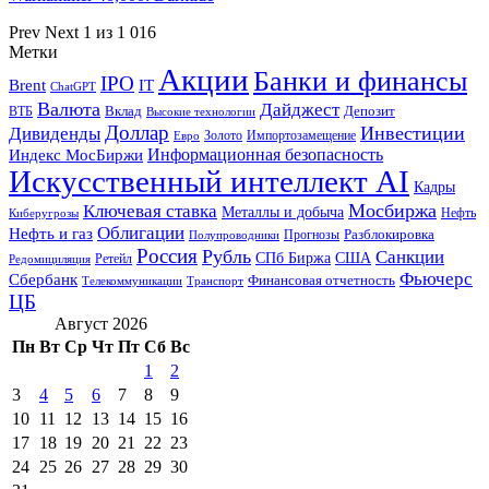
Prev
Next
1 из 1 016
Метки
Акции
Банки и финансы
IPO
Brent
IT
ChatGPT
Валюта
Дайджест
ВТБ
Вклад
Депозит
Высокие технологии
Доллар
Инвестиции
Дивиденды
Золото
Импортозамещение
Евро
Информационная безопасность
Индекс МосБиржи
Искусственный интеллект AI
Кадры
Мосбиржа
Ключевая ставка
Металлы и добыча
Нефть
Киберугрозы
Облигации
Нефть и газ
Разблокировка
Прогнозы
Полупроводники
Россия
Рубль
Санкции
СПб Биржа
США
Ретейл
Редомициляция
Фьючерс
Сбербанк
Финансовая отчетность
Телекоммуникации
Транспорт
ЦБ
Август 2026
Пн
Вт
Ср
Чт
Пт
Сб
Вс
1
2
3
4
5
6
7
8
9
10
11
12
13
14
15
16
17
18
19
20
21
22
23
24
25
26
27
28
29
30