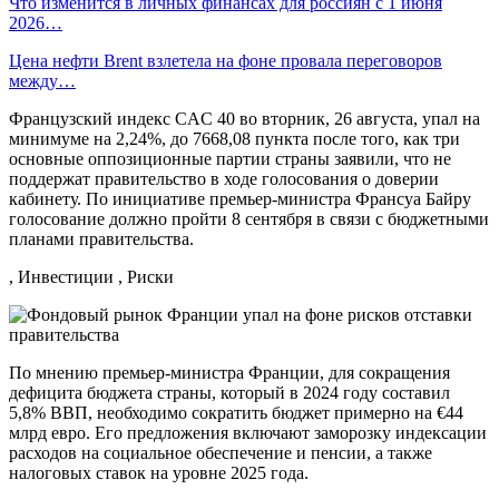
Что изменится в личных финансах для россиян с 1 июня
2026…
Цена нефти Brent взлетела на фоне провала переговоров
между…
Французский индекс CAC 40 во вторник, 26 августа, упал на
минимуме на 2,24%, до 7668,08 пункта после того, как три
основные оппозиционные партии страны заявили, что не
поддержат правительство в ходе голосования о доверии
кабинету. По инициативе премьер-министра Франсуа Байру
голосование должно пройти 8 сентября в связи с бюджетными
планами правительства.
, Инвестиции , Риски
По мнению премьер-министра Франции, для сокращения
дефицита бюджета страны, который в 2024 году составил
5,8% ВВП, необходимо сократить бюджет примерно на €44
млрд евро. Его предложения включают заморозку индексации
расходов на социальное обеспечение и пенсии, а также
налоговых ставок на уровне 2025 года.