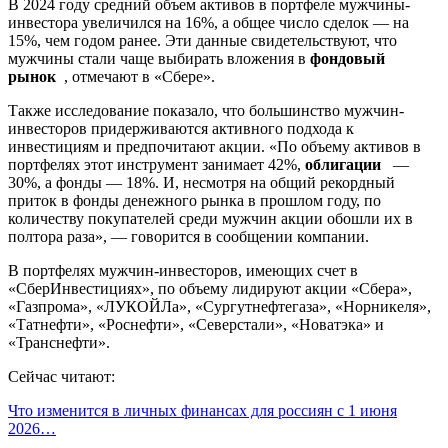
В 2024 году средний объем активов в портфеле мужчины-
инвестора увеличился на 16%, а общее число сделок — на
15%, чем годом ранее. Эти данные свидетельствуют, что
мужчины стали чаще выбирать вложения в
фондовый
рынок
, отмечают в «Сбере».
Также исследование показало, что большинство мужчин-
инвесторов придерживаются активного подхода к
инвестициям и предпочитают акции. «По объему активов в
портфелях этот инструмент занимает 42%,
облигации
—
30%, а фонды — 18%. И, несмотря на общий рекордный
приток в фонды денежного рынка в прошлом году, по
количеству покупателей среди мужчин акции обошли их в
полтора раза», — говорится в сообщении компании.
В портфелях мужчин-инвесторов, имеющих счет в
«СберИнвестициях», по объему лидируют акции «Сбера»,
«Газпрома», «ЛУКОЙЛа», «Сургутнефтегаза», «Норникеля»,
«Татнефти», «Роснефти», «Северстали», «Новатэка» и
«Транснефти».
Сейчас читают:
Что изменится в личных финансах для россиян с 1 июня
2026…