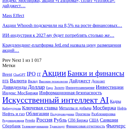
Индекс Мосбиржи, акции «Газпрома», сплит «Полюса»:
дайджест…
Mass Effect
Акции Whoosh подскочили на 8,5% на росте финансовых…
ИИ-индустрия к 2027-му будет потреблять столько же…
Краудлендинг-платформа JetLend назвала цену размещения
акций…
Prev
Next
1 из 1 017
Метки
Акции
Банки и финансы
IPO
Brent
IT
ChatGPT
Валюта
Дайджест
ВТБ
Вклад
Депозит
Высокие технологии
Доллар
Инвестиции
Дивиденды
Золото
Импортозамещение
Евро
Информационная безопасность
Индекс МосБиржи
Искусственный интеллект AI
Кадры
Мосбиржа
Ключевая ставка
Металлы и добыча
Нефть
Киберугрозы
Облигации
Нефть и газ
Разблокировка
Прогнозы
Полупроводники
Россия
Рубль
Санкции
СПб Биржа
США
Ретейл
Редомициляция
Фьючерс
Сбербанк
Финансовая отчетность
Телекоммуникации
Транспорт