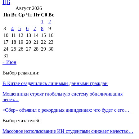
ЦБ
Август 2026
Пн
Вт
Ср
Чт
Пт
Сб
Вс
1
2
3
4
5
6
7
8
9
10
11
12
13
14
15
16
17
18
19
20
21
22
23
24
25
26
27
28
29
30
31
« Июн
Выбор редакции:
В Китае озадачились личными данными граждан
Мошенники строят глобальную систему обналичивания
через…
«Сбер» объявил о рекордных дивидендах: что будет с его…
Выбор читателей:
Массовое использование ИИ студентами снижает качество…