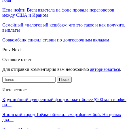
года
Цена нефти Brent взлетела на фоне провала переговоров
между США и Ираном
Семейный «налоговый кешбэк»: что это такое и как получить
выплаты
Совкомбанк снизил ставки по долгосрочным вкладам
Prev
Next
Оставьте ответ
Для отправки комментария вам необходимо
авторизоваться
.
Интересное:
Крупнейший суверенный фонд вложит более $500 млн в офис
на…
Японский город Тоёаке объявил смартфонам бой. На целых
два…