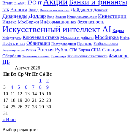
Акции
Банки и финансы
IPO
Brent
IT
ChatGPT
Валюта
Дайджест
ВТБ
Вклад
Депозит
Высокие технологии
Доллар
Инвестиции
Дивиденды
Золото
Импортозамещение
Евро
Информационная безопасность
Индекс МосБиржи
Искусственный интеллект AI
Кадры
Мосбиржа
Ключевая ставка
Металлы и добыча
Нефть
Киберугрозы
Облигации
Нефть и газ
Разблокировка
Прогнозы
Полупроводники
Россия
Рубль
Санкции
СПб Биржа
США
Ретейл
Редомициляция
Фьючерс
Сбербанк
Финансовая отчетность
Телекоммуникации
Транспорт
ЦБ
Август 2026
Пн
Вт
Ср
Чт
Пт
Сб
Вс
1
2
3
4
5
6
7
8
9
10
11
12
13
14
15
16
17
18
19
20
21
22
23
24
25
26
27
28
29
30
31
« Июн
Выбор редакции: