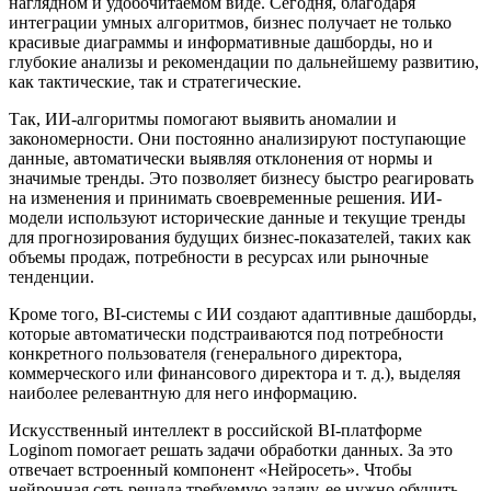
наглядном и удобочитаемом виде. Сегодня, благодаря
интеграции умных алгоритмов, бизнес получает не только
красивые диаграммы и информативные дашборды, но и
глубокие анализы и рекомендации по дальнейшему развитию,
как тактические, так и стратегические.
Так, ИИ-алгоритмы помогают выявить аномалии и
закономерности. Они постоянно анализируют поступающие
данные, автоматически выявляя отклонения от нормы и
значимые тренды. Это позволяет бизнесу быстро реагировать
на изменения и принимать своевременные решения. ИИ-
модели используют исторические данные и текущие тренды
для прогнозирования будущих бизнес-показателей, таких как
объемы продаж, потребности в ресурсах или рыночные
тенденции.
Кроме того, BI-системы с ИИ создают адаптивные дашборды,
которые автоматически подстраиваются под потребности
конкретного пользователя (генерального директора,
коммерческого или финансового директора и т. д.), выделяя
наиболее релевантную для него информацию.
Искусственный интеллект в российской BI-платформе
Loginom помогает решать задачи обработки данных. За это
отвечает встроенный компонент «Нейросеть». Чтобы
нейронная сеть решала требуемую задачу, ее нужно обучить,