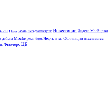
оллар
Инвестиции
Индекс МосБиржи
Золото
Импортозамещение
Евро
Мосбиржа
Облигации
и добыча
Нефть и газ
Нефть
Полупроводники
ЦБ
Фьючерс
ть