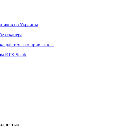
нников из Украины
ез сканера
ка для тех, кто привык к…
ом RTX Spark
ходностью