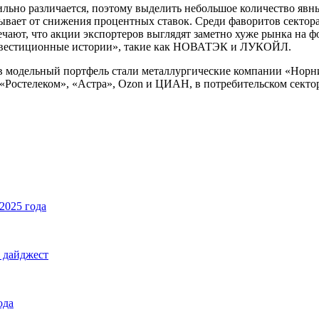
сильно различается, поэтому выделить небольшое количество яв
вает от снижения процентных ставок. Среди фаворитов сектора
ают, что акции экспортеров выглядят заметно хуже рынка на фо
инвестиционные истории», такие как НОВАТЭК и ЛУКОЙЛ.
в модельный портфель стали металлургические компании «Норни
 «Ростелеком», «Астра», Ozon и ЦИАН, в потребительском секто
2025 года
 дайджест
ода