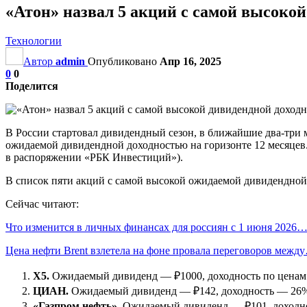
«Атон» назвал 5 акций с самой высоко
Технологии
Автор
admin
Опубликовано
Апр 16, 2025
0
0
Поделится
В России стартовал дивидендный сезон, в ближайшие два-три 
ожидаемой дивидендной доходностью на горизонте 12 месяцев.
в распоряжении «РБК Инвестиций»).
В список пяти акций с самой высокой ожидаемой дивидендной
Сейчас читают:
Что изменится в личных финансах для россиян с 1 июня 2026
Цена нефти Brent взлетела на фоне провала переговоров межд
X5.
Ожидаемый дивиденд — ₽1000, доходность по ценам
ЦИАН.
Ожидаемый дивиденд — ₽142, доходность — 26
«Газпром нефть».
Ожидаемый дивиденд — ₽101, доходн