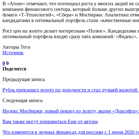
В «Атоне» отмечают, что потенциал роста у многих акций не 
компании финансового сектора, который больше других выигры
бумаги «Т-Технологий», «Сбера» и Мосбиржи. Аналитики отмеч
кандидатами в оптимальный портфель стали «качественные 
Рост цен на золото делает интересным «Полюс». Кандидатами 
оптимальный портфель входят сразу пять компаний: «Яндекс»,
Авторы Теги
Источник
0
0
Поделится
Предыдущая запись
Рубль превзошел золото по доходности и стал лучшей валютой 
Следующая запись
Индекс Мосбиржи, новый рекорд по золоту, акции «Диасофта»:
Вам также могут понравиться
Еще от автора
Что изменится в личных финансах для россиян с 1 июня 2026 г