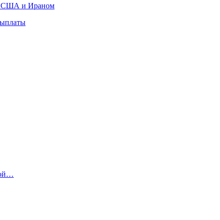
ду США и Ираном
выплаты
ной…