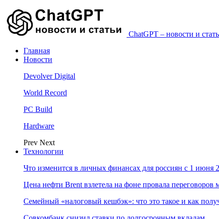
ChatGPT – новости и стать
Главная
Новости
Devolver Digital
World Record
PC Build
Hardware
Prev
Next
Технологии
Что изменится в личных финансах для россиян с 1 июня 2
Цена нефти Brent взлетела на фоне провала переговоро
Семейный «налоговый кешбэк»: что это такое и как пол
Совкомбанк снизил ставки по долгосрочным вкладам