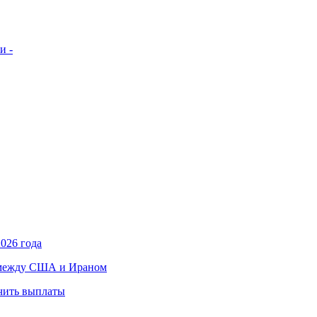
и -
026 года
в между США и Ираном
учить выплаты