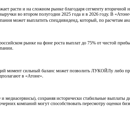
ет расти и на сложном рынке благодаря сегменту вторичной н
ыручки во втором полугодии 2025 года и в 2026 году. В «Атоне
мпания может выплатить спецдивиденд, который, по расчетам ан
оссийском рынке на фоне роста выплат до 75% от чистой прибы
мпании.
щий момент сильный баланс может позволить ЛУКОЙЛу либо про
едполагают в «Атоне».
 и медиасервисы), сохраняя исторически стабильные выплаты ди
очерних компаний могут способствовать пересмотру оценки биз