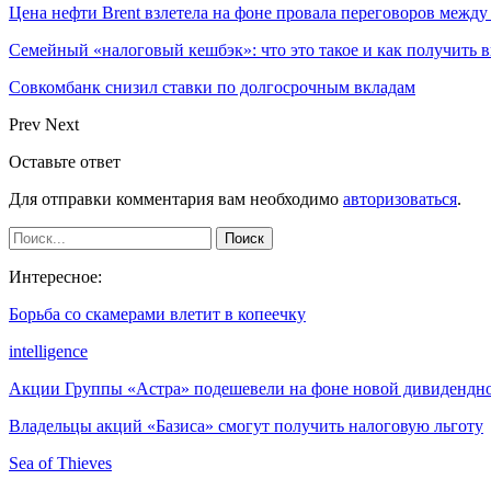
Цена нефти Brent взлетела на фоне провала переговоров меж
Семейный «налоговый кешбэк»: что это такое и как получить 
Совкомбанк снизил ставки по долгосрочным вкладам
Prev
Next
Оставьте ответ
Для отправки комментария вам необходимо
авторизоваться
.
Интересное:
Борьба со скамерами влетит в копеечку
intelligence
Акции Группы «Астра» подешевели на фоне новой дивиденд
Владельцы акций «Базиса» смогут получить налоговую льготу
Sea of Thieves