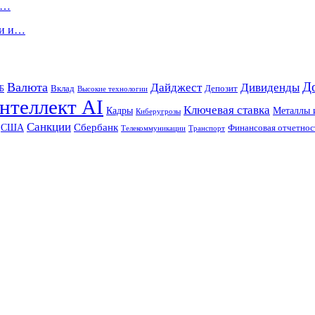
в…
ки и…
Д
Валюта
Дайджест
Дивиденды
Б
Вклад
Депозит
Высокие технологии
нтеллект AI
Ключевая ставка
Металлы 
Кадры
Киберугрозы
Санкции
Сбербанк
США
Финансовая отчетнос
Телекоммуникации
Транспорт