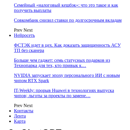
Семейный «налоговый кешбэк»: что это такое и как
получить выплаты
Совкомбанк снизил ставки по долгосрочным вкладам
Prev
Next
Нейросеть
ФСТЭК идет в цех. Как доказать защищенность АСУ
ТП без сканера
Больше чем гаджет: семь статусных подарков из
Технопарка для тех, кто привык к…
NVIDIA запускает эпоху персонального ИИ с новым
чипом RTX Spark
IT-Weekly: прорыв Huawei в технологиях выпуска
чипов; льготы за проекты по замене…
Prev
Next
Контакты
Лента
Карта