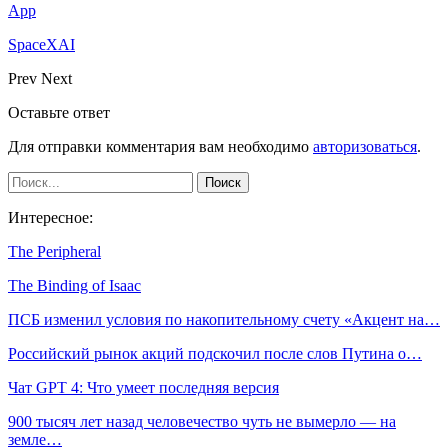
App
SpaceXAI
Prev
Next
Оставьте ответ
Для отправки комментария вам необходимо
авторизоваться
.
Интересное:
The Peripheral
The Binding of Isaac
ПСБ изменил условия по накопительному счету «Акцент на…
Российский рынок акций подскочил после слов Путина о…
Чат GPT 4: Что умеет последняя версия
900 тысяч лет назад человечество чуть не вымерло — на
земле…