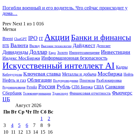
Погибли военный и его водитель. Что сейчас происходит у
дома…
Prev
Next
1 из 1 016
Метки
Акции
Банки и финансы
IPO
Brent
IT
ChatGPT
Валюта
Дайджест
ВТБ
Вклад
Депозит
Высокие технологии
Доллар
Инвестиции
Дивиденды
Золото
Импортозамещение
Евро
Информационная безопасность
Индекс МосБиржи
Искусственный интеллект AI
Кадры
Мосбиржа
Ключевая ставка
Металлы и добыча
Нефть
Киберугрозы
Облигации
Нефть и газ
Разблокировка
Прогнозы
Полупроводники
Россия
Рубль
Санкции
СПб Биржа
США
Ретейл
Редомициляция
Фьючерс
Сбербанк
Финансовая отчетность
Телекоммуникации
Транспорт
ЦБ
Август 2026
Пн
Вт
Ср
Чт
Пт
Сб
Вс
1
2
3
4
5
6
7
8
9
10
11
12
13
14
15
16