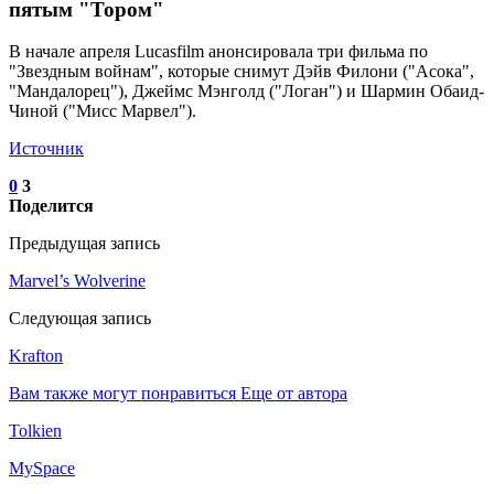
пятым "Тором"
В начале апреля Lucasfilm анонсировала три фильма по
"Звездным войнам", которые снимут Дэйв Филони ("Асока",
"Мандалорец"), Джеймс Мэнголд ("Логан") и Шармин Обаид-
Чиной ("Мисс Марвел").
Источник
0
3
Поделится
Предыдущая запись
Marvel’s Wolverine
Следующая запись
Krafton
Вам также могут понравиться
Еще от автора
Tolkien
MySpace