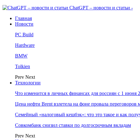
ChatGPT – новости и статьи -
Главная
Новости
PC Build
Hardware
BMW
Tolkien
Prev
Next
Технологии
Что изменится в личных финансах для россиян с 1 июня 2
Цена нефти Brent взлетела на фоне провала переговоро
Семейный «налоговый кешбэк»: что это такое и как пол
Совкомбанк снизил ставки по долгосрочным вкладам
Prev
Next