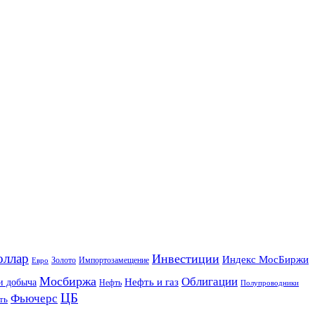
оллар
Инвестиции
Индекс МосБиржи
Золото
Импортозамещение
Евро
Мосбиржа
Облигации
и добыча
Нефть и газ
Нефть
Полупроводники
ЦБ
Фьючерс
ть