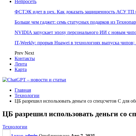
Нейросеть
ФСТЭК идет в цех. Как доказать защищенность АСУ ТП б
Больше чем гаджет: семь статусных подарков из Технопар
NVIDIA запускает эпоху персонального ИИ с новым чип
IT-Weekly: прорыв Huawei в технологиях выпуска чипов;
Prev
Next
Контакты
Лента
Карта
Главная
Технологии
ЦБ разрешил использовать деньги со спецсчетов С для о
ЦБ разрешил использовать деньги со с
Технологии
Автор
admin
Опубликовано
Авг 7, 2025