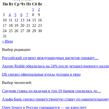
Пн
Вт
Ср
Чт
Пт
Сб
Вс
1
2
3
4
5
6
7
8
9
10
11
12
13
14
15
16
17
18
19
20
21
22
23
24
25
26
27
28
29
30
31
« Июн
Выбор редакции:
Российский сегмент международных расчетов снижает…
Акции Reddit обвалились на 24% после четырехдневного ралли
ЦБ снизил официальные курсы доллара и евро
Выбор читателей:
Средняя ставка по вкладам в топ-10 банков снизилась до…
Альфа-Банк снизил приветственную ставку по накопительно
Open Source в России сокращается — он взрослеет