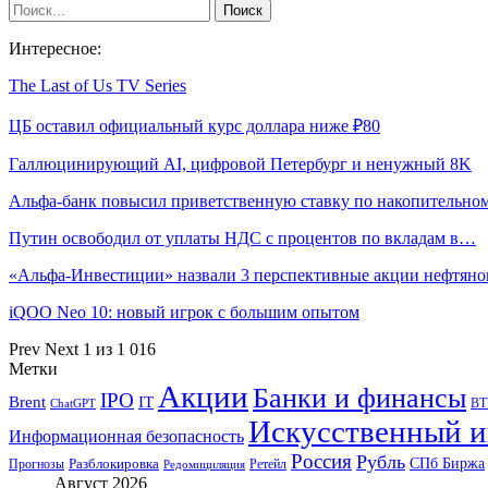
Интересное:
The Last of Us TV Series
ЦБ оставил официальный курс доллара ниже ₽80
Галлюцинирующий AI, цифровой Петербург и ненужный 8K
Альфа-банк повысил приветственную ставку по накопительн
Путин освободил от уплаты НДС с процентов по вкладам в…
«Альфа-Инвестиции» назвали 3 перспективные акции нефтян
iQOO Neo 10: новый игрок с большим опытом
Prev
Next
1 из 1 016
Метки
Акции
Банки и финансы
IPO
Brent
IT
ВТ
ChatGPT
Искусственный и
Информационная безопасность
Россия
Рубль
СПб Биржа
Разблокировка
Прогнозы
Ретейл
Редомициляция
Август 2026