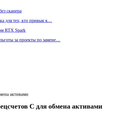
ез сканера
ка для тех, кто привык к…
ом RTX Spark
 льготы за проекты по замене…
бмена активами
пецсчетов С для обмена активами