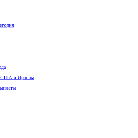
сегодня
ода
ду США и Ираном
выплаты