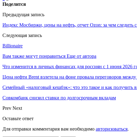
Поделится
Предыдущая запись
Индекс Мосбиржи, цены на нефть, отчет Ozon: за чем следить 
Следующая запись
Billionaire
Вам также могут понравиться
Еще от автора
Что изменится в личных финансах для россиян с 1 июня 2026 г
Цена нефти Brent взлетела на фоне провала переговоров меж
Семейный «налоговый кешбэк»: что это такое и как получить 
Совкомбанк снизил ставки по долгосрочным вкладам
Prev
Next
Оставьте ответ
Для отправки комментария вам необходимо
авторизоваться
.