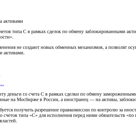
четов типа С в рамках сделок по обмену заблокированными акти
ости».
менения не создают новых обменных механизмов, а позволят осу
и активами.
…
у…
нту деньги со счета С в рамках сделки по обмену замороженным
ные на Мосбирже в России, а иностранец — на активы, заблокиро
ебуется получить разрешение правкомиссии по контролю за ино
о счетов типа «С» для исполнения перед ними обязательств «по
властей.