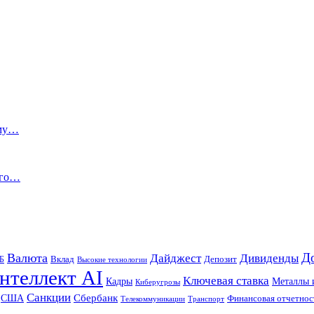
ому…
ого…
Д
Валюта
Дайджест
Дивиденды
Б
Вклад
Депозит
Высокие технологии
нтеллект AI
Ключевая ставка
Металлы 
Кадры
Киберугрозы
Санкции
Сбербанк
США
Финансовая отчетнос
Телекоммуникации
Транспорт