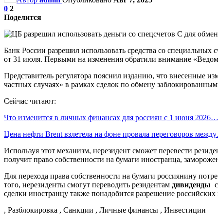
0
2
Поделится
Банк России разрешил использовать средства со специальных с
от 31 июля. Первыми на изменения обратили внимание «Ведом
Представитель регулятора пояснил изданию, что внесенные из
частных случаях» в рамках сделок по обмену заблокированным
Сейчас читают:
Что изменится в личных финансах для россиян с 1 июня 2026
Цена нефти Brent взлетела на фоне провала переговоров межд
Используя этот механизм, нерезидент сможет перевести резиде
получит право собственности на бумаги иностранца, заморожен
Для перехода права собственности на бумаги россиянину потр
того, нерезиденты смогут переводить резидентам
дивиденды
с
сделки иностранцу также понадобится разрешение российских 
, Разблокировка , Санкции , Личные финансы , Инвестиции