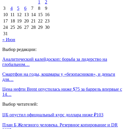
1
2
3
4
5
6
7
8
9
10
11
12
13
14
15
16
17
18
19
20
21
22
23
24
25
26
27
28
29
30
31
« Июн
Выбор редакции:
Аналитический калейдоскоп: борьба за лидерство на
глобальном…
Смартфон на годы, кошмары у «безопасников», и деньги
для…
Цена нефти Brent опустилась ниже $75 за баррель впервые с
14…
Выбор читателей:
ЦБ опустил официальный курс доллара ниже ₽103
План Б Железного человека. Резервное копирование и DR