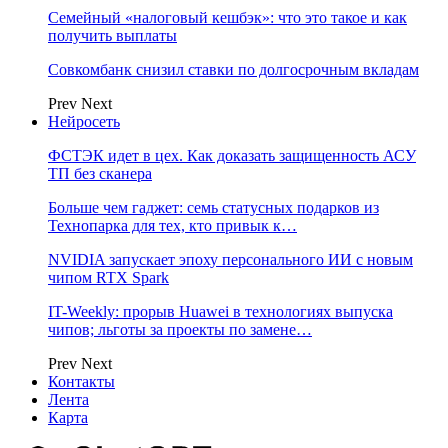
Семейный «налоговый кешбэк»: что это такое и как
получить выплаты
Совкомбанк снизил ставки по долгосрочным вкладам
Prev
Next
Нейросеть
ФСТЭК идет в цех. Как доказать защищенность АСУ
ТП без сканера
Больше чем гаджет: семь статусных подарков из
Технопарка для тех, кто привык к…
NVIDIA запускает эпоху персонального ИИ с новым
чипом RTX Spark
IT-Weekly: прорыв Huawei в технологиях выпуска
чипов; льготы за проекты по замене…
Prev
Next
Контакты
Лента
Карта