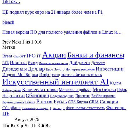
TikTok…
ЦБ поднял курс евро на 21 января более чем на ₽1
bleach
Новая версия ПО для полного удаления файлов в Linux и…
Prev
Next
1 из 1 016
Метки
Акции
Банки и финансы
IPO
Brent
IT
ChatGPT
Валюта
Дайджест
ВТБ
Вклад
Депозит
Высокие технологии
Доллар
Инвестиции
Дивиденды
Золото
Импортозамещение
Евро
Информационная безопасность
Индекс МосБиржи
Искусственный интеллект AI
Кадры
Мосбиржа
Ключевая ставка
Металлы и добыча
Нефть
Киберугрозы
Облигации
Нефть и газ
Разблокировка
Прогнозы
Полупроводники
Россия
Рубль
Санкции
СПб Биржа
США
Ретейл
Редомициляция
Фьючерс
Сбербанк
Финансовая отчетность
Телекоммуникации
Транспорт
ЦБ
Август 2026
Пн
Вт
Ср
Чт
Пт
Сб
Вс