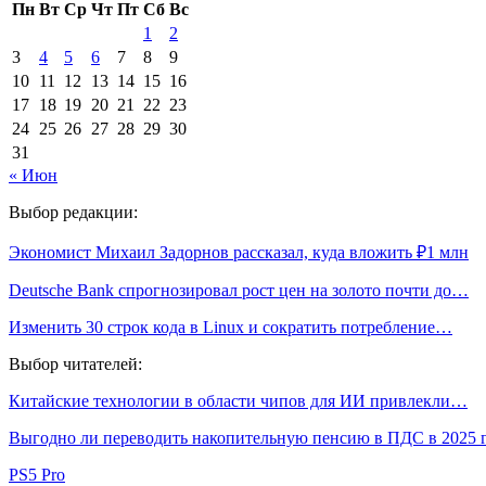
Пн
Вт
Ср
Чт
Пт
Сб
Вс
1
2
3
4
5
6
7
8
9
10
11
12
13
14
15
16
17
18
19
20
21
22
23
24
25
26
27
28
29
30
31
« Июн
Выбор редакции:
Экономист Михаил Задорнов рассказал, куда вложить ₽1 млн
Deutsche Bank спрогнозировал рост цен на золото почти до…
Изменить 30 строк кода в Linux и сократить потребление…
Выбор читателей:
Китайские технологии в области чипов для ИИ привлекли…
Выгодно ли переводить накопительную пенсию в ПДС в 2025 
PS5 Pro