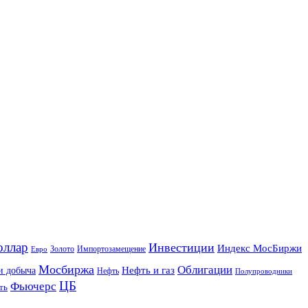
оллар
Инвестиции
Индекс МосБиржи
Золото
Импортозамещение
Евро
Мосбиржа
Облигации
и добыча
Нефть и газ
Нефть
Полупроводники
ЦБ
Фьючерс
ть