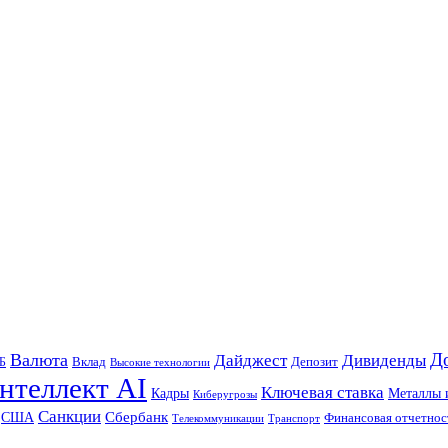
Д
Валюта
Дайджест
Дивиденды
Б
Вклад
Депозит
Высокие технологии
нтеллект AI
Ключевая ставка
Металлы 
Кадры
Киберугрозы
Санкции
Сбербанк
США
Финансовая отчетнос
Телекоммуникации
Транспорт