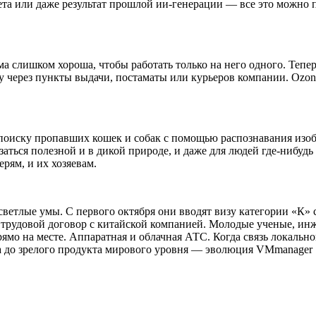
а или даже результат прошлой ии-генерации — все это можно пр
а слишком хороша, чтобы работать только на него одного. Тепер
у через пункты выдачи, постаматы или курьеров компании. Ozon,
поиску пропавших кошек и собак с помощью распознавания изобр
аться полезной и в дикой природе, и даже для людей где-нибуд
рям, и их хозяевам.
а светлые умы. С первого октября они вводят визу категории «К
 трудовой договор с китайской компанией. Молодые ученые, ин
рямо на месте. Аппаратная и облачная АТС. Когда связь локальн
а до зрелого продукта мирового уровня — эволюция VMmanager