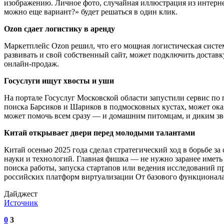
изображению. Личное фото, случайная иллюстрация из интернет
можно еще вариант?» будет решаться в один клик.
Ozon сдает логистику в аренду
Маркетплейс Ozon решил, что его мощная логистическая систем
развивать и свой собственный сайт, может подключить доставк
онлайн-продаж.
Госуслуги ищут хвосты и уши
На портале Госуслуг Московской области запустили сервис по 
поиска Барсиков и Шариков в подмосковных кустах, может оказ
может помочь всем сразу — и домашним питомцам, и диким зве
Китай открывает двери перед молодыми талантами
Китай осенью 2025 года сделал стратегический ход в борьбе з
науки и технологий. Главная фишка — не нужно заранее иметь
поиска работы, запуска стартапов или ведения исследований п
российских платформ виртуализации От базового функционал
Дайджест
Источник
0
3