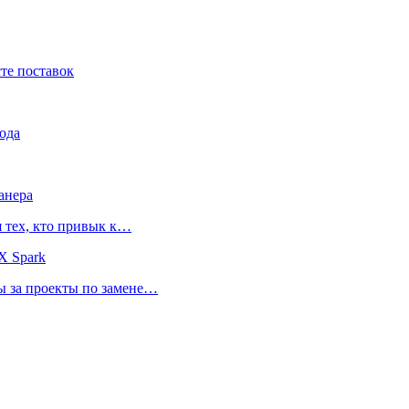
те поставок
ода
анера
я тех, кто привык к…
X Spark
ты за проекты по замене…