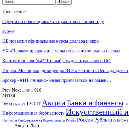
Интересное:
Оферта по облигациям: что нужно знать инвестору
avowe
ЦБ повысил официальные курсы доллара и евро
УК «Первая» предложила меры по развитию рынка паевых…
Кастом или коробка? Что выбрать для отраслевого ПО
Индекс Мосбиржи, дивиденды ВТБ отчетность Ozon: дайджест
Брокер «КИТ Финанс» начал прием заявок на обмен…
Prev
Next
1 из 1 016
Метки
Акции
Банки и финансы
IPO
Brent
IT
ВТ
ChatGPT
Искусственный и
Информационная безопасность
Россия
Рубль
СПб Биржа
Разблокировка
Прогнозы
Ретейл
Редомициляция
Август 2026