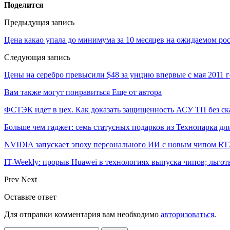
Поделится
Предыдущая запись
Цена какао упала до минимума за 10 месяцев на ожидаемом рос
Следующая запись
Цены на серебро превысили $48 за унцию впервые с мая 2011 г
Вам также могут понравиться
Еще от автора
ФСТЭК идет в цех. Как доказать защищенность АСУ ТП без ск
Больше чем гаджет: семь статусных подарков из Технопарка дл
NVIDIA запускает эпоху персонального ИИ с новым чипом RT
IT-Weekly: прорыв Huawei в технологиях выпуска чипов; льго
Prev
Next
Оставьте ответ
Для отправки комментария вам необходимо
авторизоваться
.