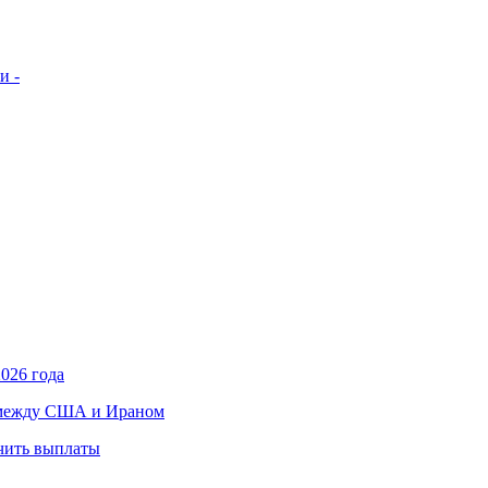
и -
026 года
в между США и Ираном
учить выплаты