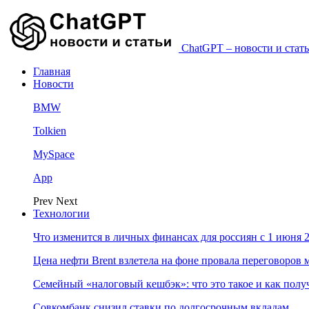
ChatGPT – новости и стать
Главная
Новости
BMW
Tolkien
MySpace
App
Prev
Next
Технологии
Что изменится в личных финансах для россиян с 1 июня 2
Цена нефти Brent взлетела на фоне провала переговоро
Семейный «налоговый кешбэк»: что это такое и как пол
Совкомбанк снизил ставки по долгосрочным вкладам