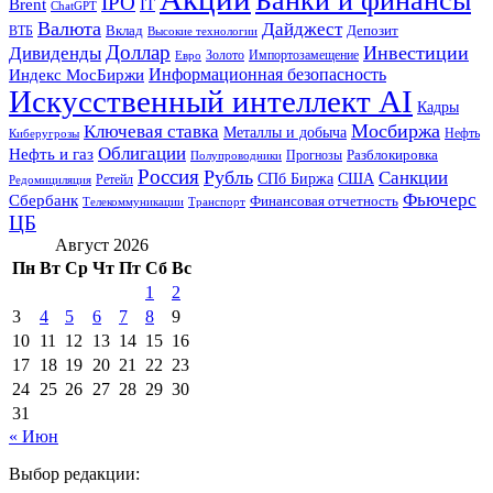
Банки и финансы
IPO
Brent
IT
ChatGPT
Валюта
Дайджест
ВТБ
Вклад
Депозит
Высокие технологии
Доллар
Инвестиции
Дивиденды
Золото
Импортозамещение
Евро
Информационная безопасность
Индекс МосБиржи
Искусственный интеллект AI
Кадры
Мосбиржа
Ключевая ставка
Металлы и добыча
Нефть
Киберугрозы
Облигации
Нефть и газ
Разблокировка
Прогнозы
Полупроводники
Россия
Рубль
Санкции
СПб Биржа
США
Ретейл
Редомициляция
Фьючерс
Сбербанк
Финансовая отчетность
Телекоммуникации
Транспорт
ЦБ
Август 2026
Пн
Вт
Ср
Чт
Пт
Сб
Вс
1
2
3
4
5
6
7
8
9
10
11
12
13
14
15
16
17
18
19
20
21
22
23
24
25
26
27
28
29
30
31
« Июн
Выбор редакции: