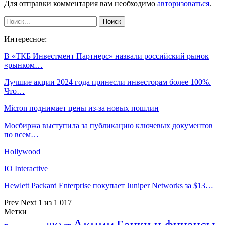
Для отправки комментария вам необходимо
авторизоваться
.
Интересное:
В «ТКБ Инвестмент Партнерс» назвали российский рынок
«рынком…
Лучшие акции 2024 года принесли инвесторам более 100%.
Что…
Micron поднимает цены из-за новых пошлин
Мосбиржа выступила за публикацию ключевых документов
по всем…
Hollywood
IO Interactive
Hewlett Packard Enterprise покупает Juniper Networks за $13…
Prev
Next
1 из 1 017
Метки
Акции