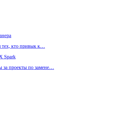
анера
я тех, кто привык к…
X Spark
ты за проекты по замене…