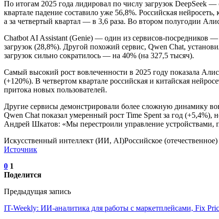
По итогам 2025 года лидировал по числу загрузок DeepSeek — е
квартале падение составило уже 56,8%. Российская нейросеть, к
а за четвертый квартал — в 3,6 раза. Во втором полугодии Али
Chatbot AI Assistant (Genie) — один из сервисов-посредников —
загрузок (28,8%). Другой похожий сервис, Qwen Chat, установи
загрузок сильно сократилось — на 40% (на 327,5 тысяч).
Самый высокий рост вовлеченности в 2025 году показала Алиса 
(+120%). В четвертом квартале российская и китайская нейросе
притока новых пользователей.
Другие сервисы демонстрировали более сложную динамику вовлече
Qwen Chat показал умеренный рост Time Spent за год (+5,4%),
Андрей Шкатов: «Мы перестроили управление устройствами,
Искусственный интеллект (ИИ, AI)Российское (отечественное
Источник
0
1
Поделится
Предыдущая запись
IT-Weekly: ИИ-аналитика для работы с маркетплейсами, Fix Pri