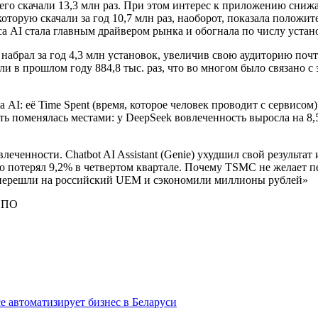
го скачали 13,3 млн раз. При этом интерес к приложению снижае
оторую скачали за год 10,7 млн раз, наоборот, показала положит
са AI стала главным драйвером рынка и обогнала по числу устан
 набрал за год 4,3 млн установок, увеличив свою аудиторию почт
ли в прошлом году 884,8 тыс. раз, что во многом было связано с
AI: её Time Spent (время, которое человек проводит с сервисом
ть поменялась местами: у DeepSeek вовлеченность выросла на 8,5
нности. Chatbot AI Assistant (Genie) ухудшил свой результат и 
 но потерял 9,2% в четвертом квартале. Почему TSMC не желает 
 перешли на российский UEM и сэкономили миллионы рублей»
) ПО
ce автоматизирует бизнес в Беларуси