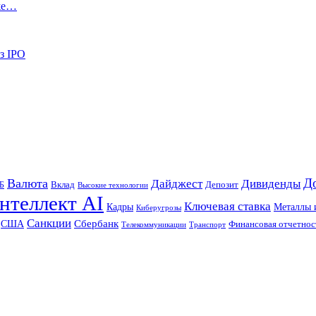
аже…
з IPO
Д
Валюта
Дайджест
Дивиденды
Б
Вклад
Депозит
Высокие технологии
нтеллект AI
Ключевая ставка
Металлы 
Кадры
Киберугрозы
Санкции
Сбербанк
США
Финансовая отчетнос
Телекоммуникации
Транспорт