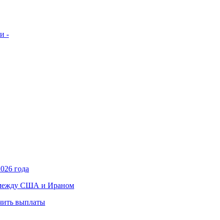
и -
026 года
в между США и Ираном
учить выплаты