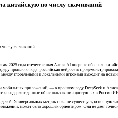
ла китайскую по числу скачиваний
гам 2025 года отечественная Алиса AI впервые обогнала китайс
идеру прошлого года, российская нейросеть продемонстрировала
 между глобальными и локальными игроками выходит на новый эт
и мобильных приложений, — в прошлом году DeepSeek и Алиса 
тика содержит данные об использовании доступных в России ИИ-
адачей. Универсальных метрик пока не существует, основную ча
иложений, может быть хорошим ориентиром. Она не дает точной