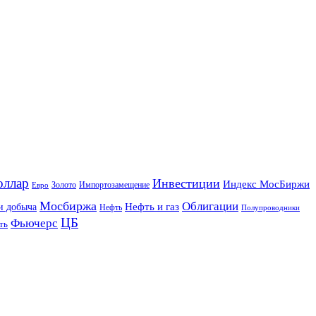
оллар
Инвестиции
Индекс МосБиржи
Золото
Импортозамещение
Евро
Мосбиржа
Облигации
и добыча
Нефть и газ
Нефть
Полупроводники
ЦБ
Фьючерс
ть