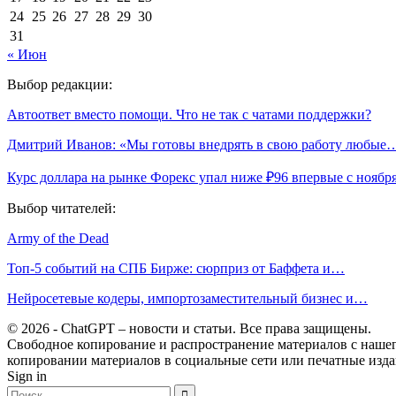
24
25
26
27
28
29
30
31
« Июн
Выбор редакции:
Автоответ вместо помощи. Что не так с чатами поддержки?
Дмитрий Иванов: «Мы готовы внедрять в свою работу любые
Курс доллара на рынке Форекс упал ниже ₽96 впервые с нояб
Выбор читателей:
Army of the Dead
Топ-5 событий на СПБ Бирже: сюрприз от Баффета и…
Нейросетевые кодеры, импортозаместительный бизнес и…
© 2026 - ChatGPT – новости и статьи. Все права защищены.
Свободное копирование и распространение материалов с нашего
копировании материалов в социальные сети или печатные изда
Sign in