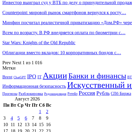
Инвестор выиграл суд у ВТБ по делу о принудительной прод
Counterpoint: мировой рынок смартфонов вернулся к росту…
Минфин посчитал реалистичной приватизацию «Дом.РФ» чере
Всем по возрасту. В РФ внедряется оплата по биометрии с…
Star Wars: Knights of the Old Republic
Облигации вместо вкладов: 10 корпоративных бондов с…
Prev
Next
1 из 1 016
Метки
Акции
Банки и финансы
IPO
Brent
IT
ВТ
ChatGPT
Искусственный и
Информационная безопасность
Россия
Рубль
СПб Биржа
Разблокировка
Прогнозы
Ретейл
Редомициляция
Август 2026
Пн
Вт
Ср
Чт
Пт
Сб
Вс
1
2
3
4
5
6
7
8
9
10
11
12
13
14
15
16
17
18
19
20
21
22
23