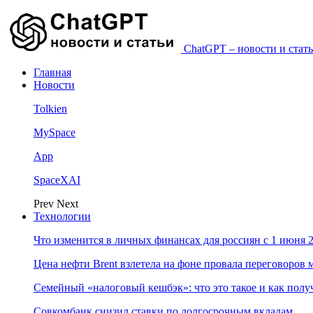
ChatGPT – новости и стать
Главная
Новости
Tolkien
MySpace
App
SpaceXAI
Prev
Next
Технологии
Что изменится в личных финансах для россиян с 1 июня 2
Цена нефти Brent взлетела на фоне провала переговоро
Семейный «налоговый кешбэк»: что это такое и как пол
Совкомбанк снизил ставки по долгосрочным вкладам