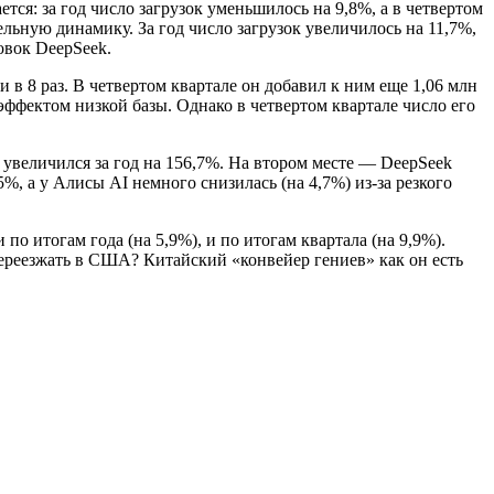
тся: за год число загрузок уменьшилось на 9,8%, а в четвертом
ельную динамику. За год число загрузок увеличилось на 11,7%,
овок DeepSeek.
и в 8 раз. В четвертом квартале он добавил к ним еще 1,06 млн
 эффектом низкой базы. Однако в четвертом квартале число его
) увеличился за год на 156,7%. На втором месте — DeepSeek
%, а у Алисы AI немного снизилась (на 4,7%) из-за резкого
по итогам года (на 5,9%), и по итогам квартала (на 9,9%).
переезжать в США? Китайский «конвейер гениев» как он есть