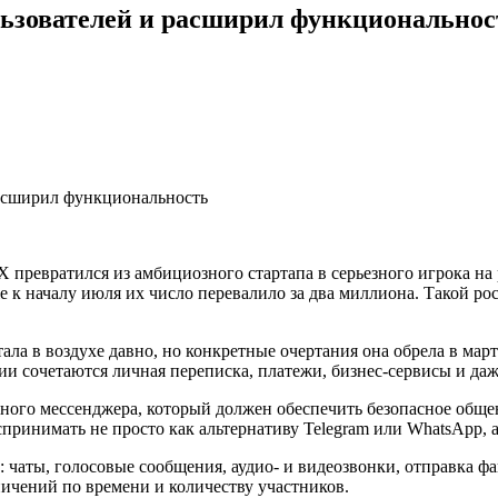
льзователей и расширил функциональнос
 превратился из амбициозного стартапа в серьезного игрока н
же к началу июля их число перевалило за два миллиона. Такой 
ла в воздухе давно, но конкретные очертания она обрела в мар
ии сочетаются личная переписка, платежи, бизнес-сервисы и даж
льного мессенджера, который должен обеспечить безопасное об
ринимать не просто как альтернативу Telegram или WhatsApp, 
чаты, голосовые сообщения, аудио- и видеозвонки, отправка ф
ичений по времени и количеству участников.