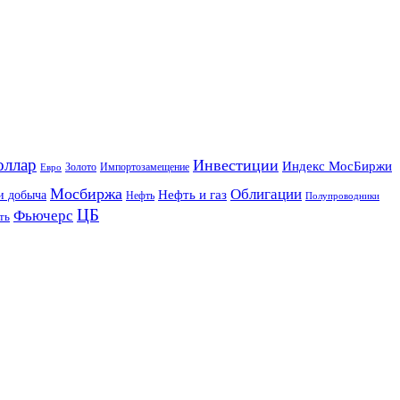
оллар
Инвестиции
Индекс МосБиржи
Золото
Импортозамещение
Евро
Мосбиржа
Облигации
и добыча
Нефть и газ
Нефть
Полупроводники
ЦБ
Фьючерс
ть