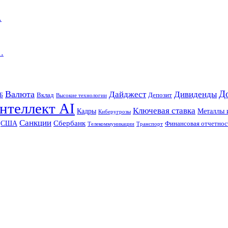
…
…
Д
Валюта
Дайджест
Дивиденды
Б
Вклад
Депозит
Высокие технологии
нтеллект AI
Ключевая ставка
Металлы 
Кадры
Киберугрозы
Санкции
Сбербанк
США
Финансовая отчетнос
Телекоммуникации
Транспорт