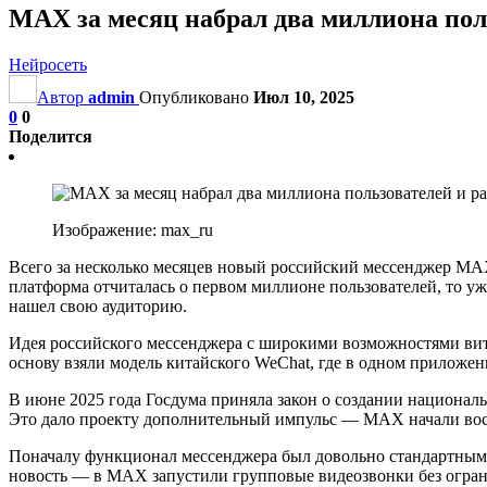
MAX за месяц набрал два миллиона по
Нейросеть
Автор
admin
Опубликовано
Июл 10, 2025
0
0
Поделится
Изображение: max_ru
Всего за несколько месяцев новый российский мессенджер MAX
платформа отчиталась о первом миллионе пользователей, то у
нашел свою аудиторию.
Идея российского мессенджера с широкими возможностями вита
основу взяли модель китайского WeChat, где в одном приложен
В июне 2025 года Госдума приняла закон о создании национа
Это дало проекту дополнительный импульс — MAX начали восп
Поначалу функционал мессенджера был довольно стандартным: 
новость — в MAX запустили групповые видеозвонки без огран