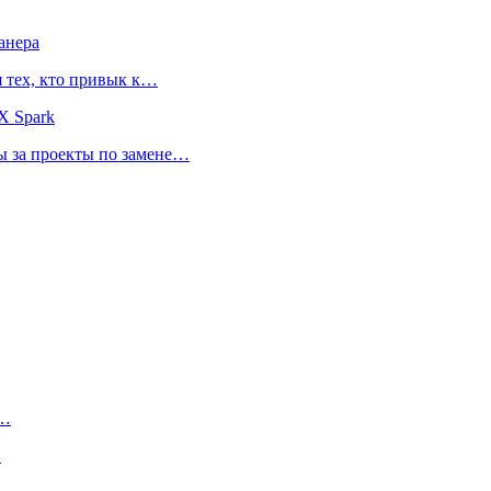
анера
я тех, кто привык к…
X Spark
ты за проекты по замене…
к…
…