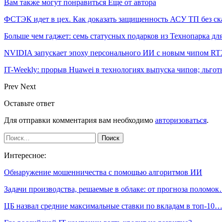
Вам также могут понравиться
Еще от автора
ФСТЭК идет в цех. Как доказать защищенность АСУ ТП без ск
Больше чем гаджет: семь статусных подарков из Технопарка дл
NVIDIA запускает эпоху персонального ИИ с новым чипом RT
IT-Weekly: прорыв Huawei в технологиях выпуска чипов; льго
Prev
Next
Оставьте ответ
Для отправки комментария вам необходимо
авторизоваться
.
Интересное:
Обнаружение мошенничества с помощью алгоритмов ИИ
Задачи производства, решаемые в облаке: от прогноза поломо
ЦБ назвал средние максимальные ставки по вкладам в топ-10