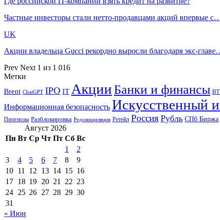
Где российской IT-компании взять кредит на развитие?
Частные инвесторы стали нетто-продавцами акций впервые с
UK
Акции владельца Gucci рекордно выросли благодаря экс-главе
Prev
Next
1 из 1 016
Метки
Акции
Банки и финансы
IPO
Brent
IT
ВТ
ChatGPT
Искусственный и
Информационная безопасность
Россия
Рубль
СПб Биржа
Разблокировка
Прогнозы
Ретейл
Редомициляция
Август 2026
Пн
Вт
Ср
Чт
Пт
Сб
Вс
1
2
3
4
5
6
7
8
9
10
11
12
13
14
15
16
17
18
19
20
21
22
23
24
25
26
27
28
29
30
31
« Июн