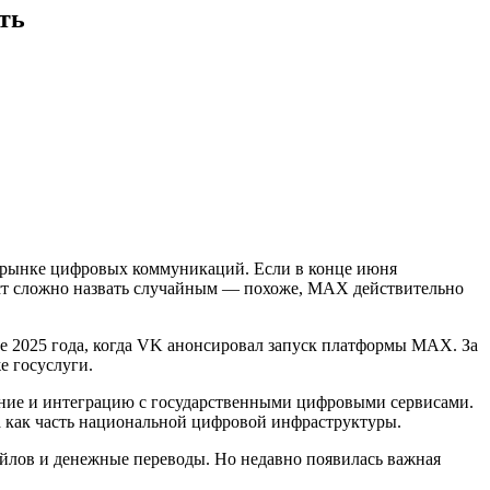
ть
а рынке цифровых коммуникаций. Если в конце июня
рост сложно назвать случайным — похоже, MAX действительно
те 2025 года, когда VK анонсировал запуск платформы MAX. За
е госуслуги.
щение и интеграцию с государственными цифровыми сервисами.
а как часть национальной цифровой инфраструктуры.
айлов и денежные переводы. Но недавно появилась важная