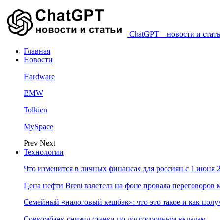
ChatGPT – новости и стать
Главная
Новости
Hardware
BMW
Tolkien
MySpace
Prev
Next
Технологии
Что изменится в личных финансах для россиян с 1 июня 2
Цена нефти Brent взлетела на фоне провала переговоро
Семейный «налоговый кешбэк»: что это такое и как пол
Совкомбанк снизил ставки по долгосрочным вкладам