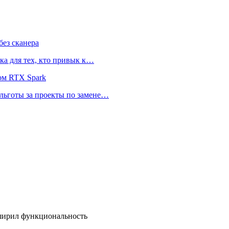
ез сканера
ка для тех, кто привык к…
ом RTX Spark
 льготы за проекты по замене…
сширил функциональность