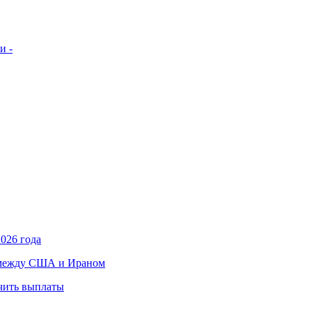
и -
026 года
в между США и Ираном
учить выплаты