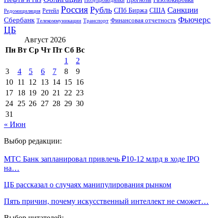
Прогнозы
Полупроводники
Россия
Рубль
Санкции
СПб Биржа
США
Ретейл
Редомициляция
Фьючерс
Сбербанк
Финансовая отчетность
Телекоммуникации
Транспорт
ЦБ
Август 2026
Пн
Вт
Ср
Чт
Пт
Сб
Вс
1
2
3
4
5
6
7
8
9
10
11
12
13
14
15
16
17
18
19
20
21
22
23
24
25
26
27
28
29
30
31
« Июн
Выбор редакции:
МТС Банк запланировал привлечь ₽10-12 млрд в ходе IPO
на…
ЦБ рассказал о случаях манипулирования рынком
Пять причин, почему искусственный интеллект не сможет…
Выбор читателей: