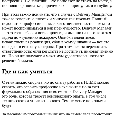
построения BI-аналитики. Это позволяет не стоять на месте, а
постоянно развиваться, причем как в ширину, так и в глубину.
При этом важно понимать, что в случае с Delivery Manager’ом
тяжело говорить о плюсах и минусах как таковых. Главный
недостаток профессии — высокая ответственность — кем-то
может восприниматься и как преимущество. Delivery Manager
— это точка сборки всего проекта, и именно на него ложится
задача по «тушению пожаров». Ошибки аналитиков,
некачественная реализация, сбои в коммуникации — все это
попадает в его зону контроля. При этом нельзя переложить
ответственность: если результат не достигнут, виноват именно
он. Но он же получает и максимум удовлетворенности от
решенной задачи.
Где и как учиться
С этим можно спорить, но по опыту работы в НЛМК можно
сказать, что освоить профессию исключительно за счет
формального образования невозможно. Delivery Manager —
это роль, которая требует комплексного опыта, в том числе
технического и управленческого. Тем не менее полезными
будут:
За фасадом импортозамещения: что на самом деле происходит