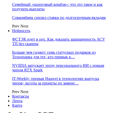
Семейный «налоговый кешбэк»: что это такое и как
получить выплаты
Совкомбанк снизил ставки по долгосрочным вкладам
Prev
Next
Нейросеть
ФСТЭК идет в цех. Как доказать защищенность АСУ
ТП без сканера
Больше чем гаджет: семь статусных подарков из
Технопарка для тех, кто привык к…
NVIDIA запускает эпоху персонального ИИ с новым
чипом RTX Spark
IT-Weekly: прорыв Huawei в технологиях выпуска
чипов; льготы за проекты по замене…
Prev
Next
Контакты
Лента
Карта