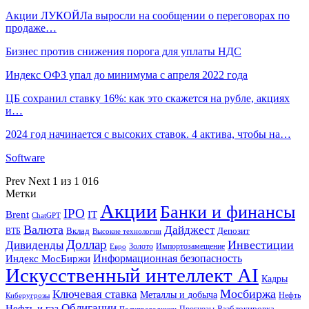
Акции ЛУКОЙЛа выросли на сообщении о переговорах по
продаже…
Бизнес против снижения порога для уплаты НДС
Индекс ОФЗ упал до минимума с апреля 2022 года
ЦБ сохранил ставку 16%: как это скажется на рубле, акциях
и…
2024 год начинается с высоких ставок. 4 актива, чтобы на…
Software
Prev
Next
1 из 1 016
Метки
Акции
Банки и финансы
IPO
Brent
IT
ChatGPT
Валюта
Дайджест
ВТБ
Вклад
Депозит
Высокие технологии
Доллар
Инвестиции
Дивиденды
Золото
Импортозамещение
Евро
Информационная безопасность
Индекс МосБиржи
Искусственный интеллект AI
Кадры
Мосбиржа
Ключевая ставка
Металлы и добыча
Нефть
Киберугрозы
Облигации
Нефть и газ
Разблокировка