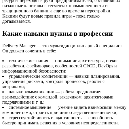
ресурсы переходят в руки предпринимателей, составивших
начальные капиталы в сегментах промышленности и
традиционного банкинга еще во времена перестройки.
Какими будут новые правила игры – пока только
догадываемся.
Какие навыки нужны в профессии
Delivery Manager — это мультидисциплинарный специалист.
Он должен сочетать в себе:
технические знания — понимание архитектуры, стеков
разработки, фреймворков, особенностей CI/CD, DevOps и
информационной безопасности;
управленческие компетенции — навыки планирования,
управления рисками, контроля процессов, работы с
метриками;
навыки коммуникации — работа предполагает
взаимодействие с командой, заказчиком, архитекторами,
подрядчиками и т. д.;
системное мышление — умение видеть взаимосвязи между
компонентами, строить причинно-следственные цепочки;
стрессоустойчивость и адаптивность — способность
быстро принимать решения в условиях неопределенности.