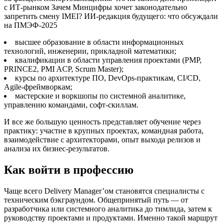
с ИТ-рынком Зачем Минцифры хочет законодательно
запретить смену IMEI? ИИ-редакция будущего: что обсуждали
на ПМЭФ-2025
высшее образование в области информационных
технологий, инженерии, прикладной математики;
квалификации в области управления проектами (PMP,
PRINCE2, PMI ACP, Scrum Master);
курсы по архитектуре ПО, DevOps-практикам, CI/CD,
Agile-фреймворкам;
мастерские и воркшопы по системной аналитике,
управлению командами, софт-скиллам.
И все же большую ценность представляет обучение через
практику: участие в крупных проектах, командная работа,
взаимодействие с архитекторами, опыт выхода релизов и
анализа их бизнес-результатов.
Как войти в профессию
Чаще всего Delivery Manager’ом становятся специалисты с
техническим бэкграундом. Общепринятый путь — от
разработчика или системного аналитика до тимлида, затем к
руководству проектами и продуктами. Именно такой маршрут