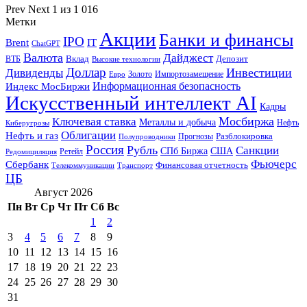
Prev
Next
1 из 1 016
Метки
Акции
Банки и финансы
IPO
Brent
IT
ChatGPT
Валюта
Дайджест
ВТБ
Вклад
Депозит
Высокие технологии
Доллар
Инвестиции
Дивиденды
Золото
Импортозамещение
Евро
Информационная безопасность
Индекс МосБиржи
Искусственный интеллект AI
Кадры
Мосбиржа
Ключевая ставка
Металлы и добыча
Нефть
Киберугрозы
Облигации
Нефть и газ
Разблокировка
Прогнозы
Полупроводники
Россия
Рубль
Санкции
СПб Биржа
США
Ретейл
Редомициляция
Фьючерс
Сбербанк
Финансовая отчетность
Телекоммуникации
Транспорт
ЦБ
Август 2026
Пн
Вт
Ср
Чт
Пт
Сб
Вс
1
2
3
4
5
6
7
8
9
10
11
12
13
14
15
16
17
18
19
20
21
22
23
24
25
26
27
28
29
30
31