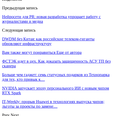
Предыдущая запись
Нейросети для PR: новая разработка упрощает работу с
журналистами и медиа
Следующая запись
DWDM без Китая: как российские телеком-гиганты
обновляют инфраструктуру
Вам также могут понравиться
Еще от автора
ФСТЭК идет в цех. Как доказать защищенность АСУ ТП без
сканера
Больше чем гаджет: семь статусных подарков из Технопарка
для тех, кто привык к…
NVIDIA запускает эпоху персонального ИИ с новым чипом
RTX Spark
IT-Weekly: прорыв Huawei в технологиях выпуска чипов;
льготы за проекты по замене…
Prev
Next