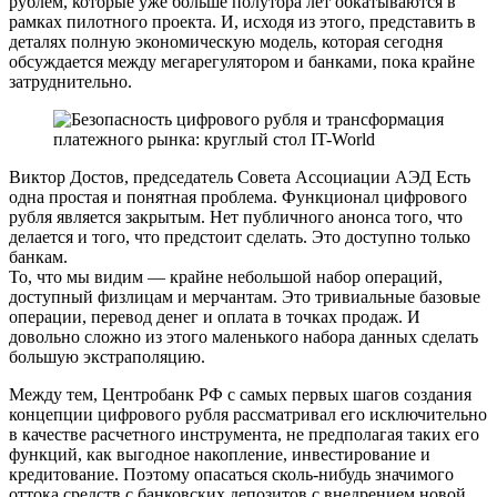
рублем, которые уже больше полутора лет обкатываются в
рамках пилотного проекта. И, исходя из этого, представить в
деталях полную экономическую модель, которая сегодня
обсуждается между мегарегулятором и банками, пока крайне
затруднительно.
Виктор Достов, председатель Совета Ассоциации АЭД Есть
одна простая и понятная проблема. Функционал цифрового
рубля является закрытым. Нет публичного анонса того, что
делается и того, что предстоит сделать. Это доступно только
банкам.
То, что мы видим — крайне небольшой набор операций,
доступный физлицам и мерчантам. Это тривиальные базовые
операции, перевод денег и оплата в точках продаж. И
довольно сложно из этого маленького набора данных сделать
большую экстраполяцию.
Между тем, Центробанк РФ с самых первых шагов создания
концепции цифрового рубля рассматривал его исключительно
в качестве расчетного инструмента, не предполагая таких его
функций, как выгодное накопление, инвестирование и
кредитование. Поэтому опасаться сколь-нибудь значимого
оттока средств с банковских депозитов с внедрением новой