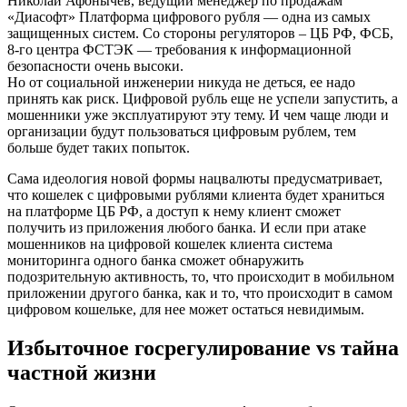
Николай Афонычев, ведущий менеджер по продажам
«Диасофт» Платформа цифрового рубля — одна из самых
защищенных систем. Со стороны регуляторов – ЦБ РФ, ФСБ,
8-го центра ФСТЭК — требования к информационной
безопасности очень высоки.
Но от социальной инженерии никуда не деться, ее надо
принять как риск. Цифровой рубль еще не успели запустить, а
мошенники уже эксплуатируют эту тему. И чем чаще люди и
организации будут пользоваться цифровым рублем, тем
больше будет таких попыток.
Сама идеология новой формы нацвалюты предусматривает,
что кошелек с цифровыми рублями клиента будет храниться
на платформе ЦБ РФ, а доступ к нему клиент сможет
получить из приложения любого банка. И если при атаке
мошенников на цифровой кошелек клиента система
мониторинга одного банка сможет обнаружить
подозрительную активность, то, что происходит в мобильном
приложении другого банка, как и то, что происходит в самом
цифровом кошельке, для нее может остаться невидимым.
Избыточное госрегулирование vs тайна
частной жизни