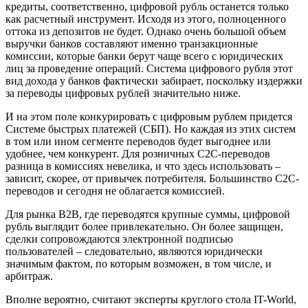
кредиты, соответственно, цифровой рубль останется только
как расчетный инструмент. Исходя из этого, полноценного
оттока из депозитов не будет. Однако очень большой объем
выручки банков составляют именно транзакционные
комиссии, которые банки берут чаще всего с юридических
лиц за проведение операций. Система цифрового рубля этот
вид дохода у банков фактически забирает, поскольку издержки
за переводы цифровых рублей значительно ниже.
И на этом поле конкурировать с цифровым рублем придется
Системе быстрых платежей (СБП). Но каждая из этих систем
в том или ином сегменте переводов будет выгоднее или
удобнее, чем конкурент. Для розничных C2C-переводов
разница в комиссиях невелика, и что здесь использовать –
зависит, скорее, от привычек потребителя. Большинство C2C-
переводов и сегодня не облагается комиссией.
Для рынка B2B, где переводятся крупные суммы, цифровой
рубль выглядит более привлекательно. Он более защищен,
сделки сопровождаются электронной подписью
пользователей – следовательно, являются юридически
значимым фактом, по которым возможен, в том числе, и
арбитраж.
Вполне вероятно, считают эксперты круглого стола IT-World,