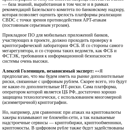
— база знаний, выработанная в том числе и в рамках
рекомендаций Базельского комитета по банковскому надзору,
которая позволяет оценить зрелость платформы реализации
CBDC с точки зрения противодействия APT-атакам
(постоянным серьезным угрозам).
Прикладное ПО для мобильных приложений банков,
участвующих в проекте, должно проходить проверку в
криптографической лаборатории ФСБ. И со стороны самого
мегарегулятора, и со стороны таких ведомств, как ФСБ и
ФСТЭК, требования к информационной безопасности
системы очень высоки.
Алексей Голенищев, независимый эксперт:
««Я
предполагаю, что мы будем иметь на рынке дополнительные
риски, связанные с цифровым рублем. Скорее всего, это будут
не какие-то дополнительные ИТ-риски. Сама платформа,
оператором которой является ЦБ РФ, достаточно хорошо
защищена технологически, с использованием многомерной
(асимметричной) криптографии.
Но, например, для сравнения: при атаках на криптовалюты
хакеры взламывают не блокчейн-сети, а так называемые
надстроечные сервисы — криптобиржи, криптообменники,
криптомосты. В цифровом рубле также будут задействованы