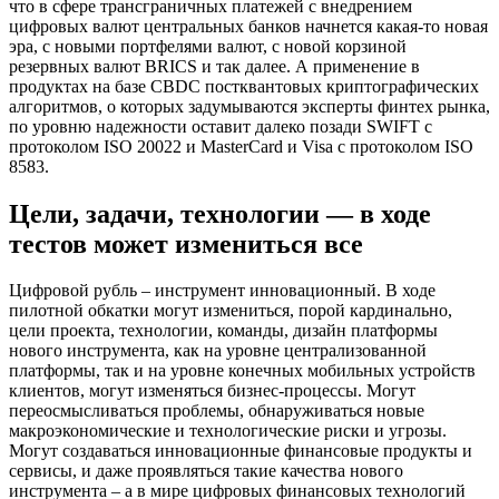
что в сфере трансграничных платежей с внедрением
цифровых валют центральных банков начнется какая-то новая
эра, с новыми портфелями валют, с новой корзиной
резервных валют BRICS и так далее. А применение в
продуктах на базе CBDC постквантовых криптографических
алгоритмов, о которых задумываются эксперты финтех рынка,
по уровню надежности оставит далеко позади SWIFT с
протоколом ISO 20022 и MasterCard и Visa с протоколом ISO
8583.
Цели, задачи, технологии — в ходе
тестов может измениться все
Цифровой рубль – инструмент инновационный. В ходе
пилотной обкатки могут измениться, порой кардинально,
цели проекта, технологии, команды, дизайн платформы
нового инструмента, как на уровне централизованной
платформы, так и на уровне конечных мобильных устройств
клиентов, могут изменяться бизнес-процессы. Могут
переосмысливаться проблемы, обнаруживаться новые
макроэкономические и технологические риски и угрозы.
Могут создаваться инновационные финансовые продукты и
сервисы, и даже проявляться такие качества нового
инструмента – а в мире цифровых финансовых технологий