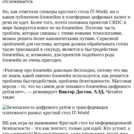
отслеживается.
Но, как отметили спикеры круглого стола IT-World, ни о
каком публичном блокчейне в платформах цифровых валют и
речи не идет. Более того, почти половина проектов CBDC в
мире базируется вовсе не на блокчейне. Поэтому часть
проблем, которые связаны с этими новыми технологиями,
можно решить более каноническими путями. Серьезной
проблемой для системы, которая должна обрабатывать сотни
тысяч транзакций в секунду, является и быстродействие
блокчейна, и, возможно, для проектов подобного рода
блокчейн не очень пригоден.
«Разговор про блокчейн довольно бесплоден, потому что мы
не знаем, какой именно блокчейн используется, как решается
проблема быстродействия, проблема безотзывности. Массовая
версия – то, что на самом деле никакого блокчейна цифрового
рубля нет», — резюмирует
Виктор Достов, АЭД.
Читайте
также
ИБ как игра на выживание Круглый стол по информационной
безопасности – это как пентест, только для идей. Кто устоит, а
кто сломается? Кто подстроится, а кто продолжит делать вид,