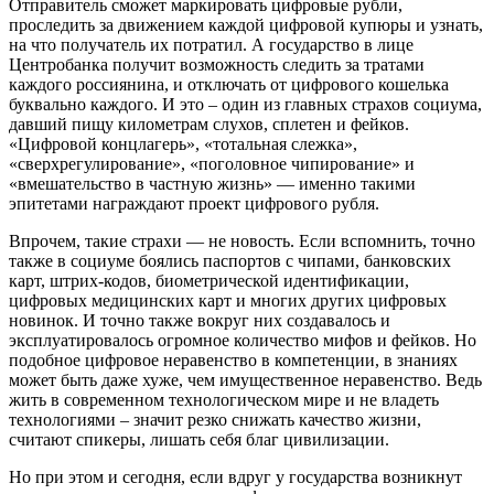
Отправитель сможет маркировать цифровые рубли,
проследить за движением каждой цифровой купюры и узнать,
на что получатель их потратил. А государство в лице
Центробанка получит возможность следить за тратами
каждого россиянина, и отключать от цифрового кошелька
буквально каждого. И это – один из главных страхов социума,
давший пищу километрам слухов, сплетен и фейков.
«Цифровой концлагерь», «тотальная слежка»,
«сверхрегулирование», «поголовное чипирование» и
«вмешательство в частную жизнь» — именно такими
эпитетами награждают проект цифрового рубля.
Впрочем, такие страхи — не новость. Если вспомнить, точно
также в социуме боялись паспортов с чипами, банковских
карт, штрих-кодов, биометрической идентификации,
цифровых медицинских карт и многих других цифровых
новинок. И точно также вокруг них создавалось и
эксплуатировалось огромное количество мифов и фейков. Но
подобное цифровое неравенство в компетенции, в знаниях
может быть даже хуже, чем имущественное неравенство. Ведь
жить в современном технологическом мире и не владеть
технологиями – значит резко снижать качество жизни,
считают спикеры, лишать себя благ цивилизации.
Но при этом и сегодня, если вдруг у государства возникнут