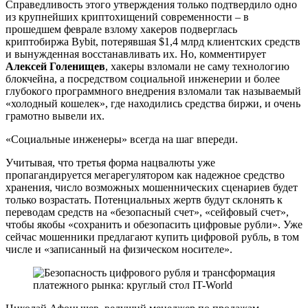
Справедливость этого утверждения только подтвердило одно
из крупнейших криптохищений современности – в
прошедшем феврале взлому хакеров подверглась
криптобиржа Bybit, потерявшая $1,4 млрд клиентских средств
и вынужденная восстанавливать их. Но, комментирует
Алексей Голенищев
, хакеры взломали не саму технологию
блокчейна, а посредством социальной инженерии и более
глубокого программного внедрения взломали так называемый
«холодный кошелек», где находились средства биржи, и очень
грамотно вывели их.
«Социальные инженеры» всегда на шаг впереди.
Учитывая, что третья форма нацвалюты уже
пропагандируется мегарегулятором как надежное средство
хранения, число возможных мошеннических сценариев будет
только возрастать. Потенциальных жертв будут склонять к
переводам средств на «безопасный счет», «сейфовый счет»,
чтобы якобы «сохранить и обезопасить цифровые рубли». Уже
сейчас мошенники предлагают купить цифровой рубль, в том
числе и «записанный на физическом носителе».