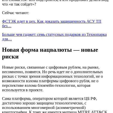
что «и так сойдет»?
Сейчас читают:
ФСТЭК идет в цех. Как доказать защищенность АСУ ТП
без…
Больше чем гаджет: семь статусных подарков из Технопарка
для…
Новая форма нацвалюты — новые
риски
Новые риски, связанные с цифровым рублем, на рынке,
несомненно, появятся. Но речь идет не о дополнительных
рисках с точки зрения информационных технологий, не о
возможности взлома платформы цифрового рубля, не о
перспективе взлома блокчейн-технологии, которая
используется в проекте.
Сама платформа, оператором которой является ЦБ РФ,
достаточно хорошо защищена технологически, с
использованием многомерной (асимметричной)
криптографии. К тому же имеется матрица MITRE ATT&CK