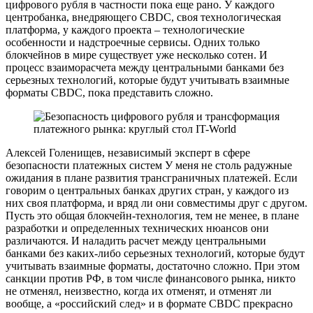
цифрового рубля в частности пока еще рано. У каждого
центробанка, внедряющего CBDC, своя технологическая
платформа, у каждого проекта – технологические
особенности и надстроечные сервисы. Одних только
блокчейнов в мире существует уже несколько сотен. И
процесс взаиморасчета между центральными банками без
серьезных технологий, которые будут учитывать взаимные
форматы CBDC, пока представить сложно.
Алексей Голенищев, независимый эксперт в сфере
безопасности платежных систем У меня не столь радужные
ожидания в плане развития трансграничных платежей. Если
говорим о центральных банках других стран, у каждого из
них своя платформа, и вряд ли они совместимы друг с другом.
Пусть это общая блокчейн-технология, тем не менее, в плане
разработки и определенных технических нюансов они
различаются. И наладить расчет между центральными
банками без каких-либо серьезных технологий, которые будут
учитывать взаимные форматы, достаточно сложно. При этом
санкции против РФ, в том числе финансового рынка, никто
не отменял, неизвестно, когда их отменят, и отменят ли
вообще, а «российский след» и в формате CBDC прекрасно