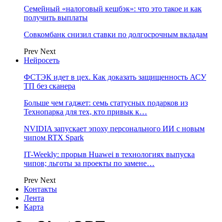
Семейный «налоговый кешбэк»: что это такое и как
получить выплаты
Совкомбанк снизил ставки по долгосрочным вкладам
Prev
Next
Нейросеть
ФСТЭК идет в цех. Как доказать защищенность АСУ
ТП без сканера
Больше чем гаджет: семь статусных подарков из
Технопарка для тех, кто привык к…
NVIDIA запускает эпоху персонального ИИ с новым
чипом RTX Spark
IT-Weekly: прорыв Huawei в технологиях выпуска
чипов; льготы за проекты по замене…
Prev
Next
Контакты
Лента
Карта