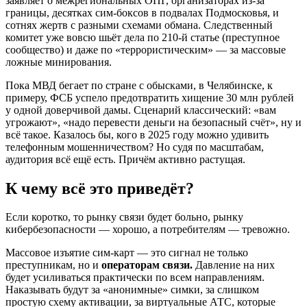
заявляет о межрегиональных ОПГ, организаторах из-за
границы, десятках сим-боксов в подвалах Подмосковья, и
сотнях жертв с разными схемами обмана. Следственный
комитет уже вовсю шьёт дела по 210-й статье (преступное
сообщество) и даже по «террористическим» — за массовые
ложные минирования.
Пока МВД бегает по стране с обысками, в Челябинске, к
примеру, ФСБ успело предотвратить хищение 30 млн рублей
у одной доверчивой дамы. Сценарий классический: «вам
угрожают», «надо перевести деньги на безопасный счёт», ну и
всё такое. Казалось бы, кого в 2025 году можно удивить
телефонным мошенничеством? Но судя по масштабам,
аудитория всё ещё есть. Причём активно растущая.
К чему всё это приведёт?
Если коротко, то рынку связи будет больно, рынку
кибербезопасности — хорошо, а потребителям — тревожно.
Массовое изъятие сим-карт — это сигнал не только
преступникам, но и
операторам связи.
Давление на них
будет усиливаться практически по всем направлениям.
Наказывать будут за «анонимные» симки, за слишком
простую схему активации, за виртуальные АТС, которые