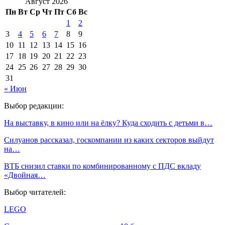
Август 2026
Пн
Вт
Ср
Чт
Пт
Сб
Вс
1
2
3
4
5
6
7
8
9
10
11
12
13
14
15
16
17
18
19
20
21
22
23
24
25
26
27
28
29
30
31
« Июн
Выбор редакции:
На выставку, в кино или на ёлку? Куда сходить с детьми в…
Силуанов рассказал, госкомпании из каких секторов выйдут
на…
ВТБ снизил ставки по комбинированному с ПДС вкладу
«Двойная…
Выбор читателей:
LEGO