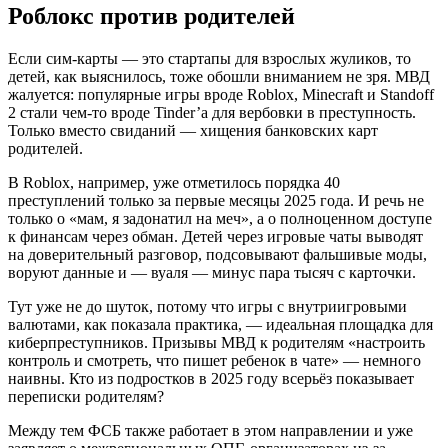
Роблокс против родителей
Если сим-карты — это стартапы для взрослых жуликов, то
детей, как выяснилось, тоже обошли вниманием не зря. МВД
жалуется: популярные игры вроде Roblox, Minecraft и Standoff
2 стали чем-то вроде Tinder’а для вербовки в преступность.
Только вместо свиданий — хищения банковских карт
родителей.
В Roblox, например, уже отметилось порядка 40
преступлений только за первые месяцы 2025 года. И речь не
только о «мам, я задонатил на меч», а о полноценном доступе
к финансам через обман. Детей через игровые чаты выводят
на доверительный разговор, подсовывают фальшивые моды,
воруют данные и — вуаля — минус пара тысяч с карточки.
Тут уже не до шуток, потому что игры с внутриигровыми
валютами, как показала практика, — идеальная площадка для
киберпреступников. Призывы МВД к родителям «настроить
контроль и смотреть, что пишет ребенок в чате» — немного
наивны. Кто из подростков в 2025 году всерьёз показывает
переписки родителям?
Между тем ФСБ также работает в этом направлении и уже