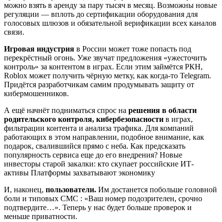
можно взять в аренду за пару тысяч в месяц. Возможны новые
регуляции — вплоть до сертификации оборудования для
голосовых шлюзов и обязательной верификации всех каналов
связи.
Игровая индустрия
в России может тоже попасть под
перекрёстный огонь. Уже звучат предложения «ужесточить
контроль» за контентом в играх. Если этим займётся РКН,
Roblox может получить чёрную метку, как когда-то Telegram.
Придётся разработчикам самим продумывать защиту от
кибермошенников.
А ещё начнёт подниматься спрос на
решения в области
родительского контроля, кибербезопасности
в играх,
фильтрации контента и анализа трафика. Для компаний
работающих в этом направлении, подобное внимание, как
подарок, свалившийся прямо с неба. Как предсказать
популярность сервиса еще до его внедрения? Новые
инвесторы старой закалки: кто скупает российские ИТ-
активы Платформы захватывают экономику
И, наконец,
пользователи.
Им достанется побольше головной
боли и типовых СМС : «Ваш номер подозрителен, срочно
подтвердите…». Теперь у нас будет больше проверок и
меньше приватности.