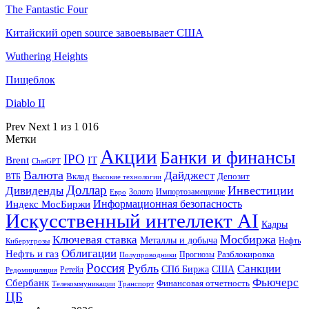
The Fantastic Four
Китайский open source завоевывает США
Wuthering Heights
Пищеблок
Diablo II
Prev
Next
1 из 1 016
Метки
Акции
Банки и финансы
IPO
Brent
IT
ChatGPT
Валюта
Дайджест
ВТБ
Вклад
Депозит
Высокие технологии
Доллар
Инвестиции
Дивиденды
Золото
Импортозамещение
Евро
Информационная безопасность
Индекс МосБиржи
Искусственный интеллект AI
Кадры
Мосбиржа
Ключевая ставка
Металлы и добыча
Нефть
Киберугрозы
Облигации
Нефть и газ
Разблокировка
Прогнозы
Полупроводники
Россия
Рубль
Санкции
СПб Биржа
США
Ретейл
Редомициляция
Фьючерс
Сбербанк
Финансовая отчетность
Телекоммуникации
Транспорт
ЦБ