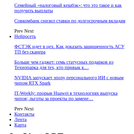
Семейный «налоговый кешбэк»: что это такое и как
получить выплаты
Совкомбанк снизил ставки по долгосрочным вкладам
Prev
Next
Нейросеть
ФСТЭК идет в цех. Как доказать защищенность АСУ
ТП без сканера
Больше чем гаджет: семь статусных подарков из
Технопарка для тех, кто привык к…
NVIDIA запускает эпоху персонального ИИ с новым
чипом RTX Spark
IT-Weekly: прорыв Huawei в технологиях выпуска
чипов; льготы за проекты по замене…
Prev
Next
Контакты
Лента
Карта