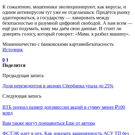
К сожалению, мошенники эволюционируют, как вирусы, и
одним антивирусом тут уже не отделаешься. Придётся рынку
адаптироваться, а государству — лавировать между
безопасностью и разумной цифровой свободой. А нам всем —
ещё раз подумать, кому мы даём свои данные. И стоит ли
доверять голосу, который говорит: «Мама, я разбил машину».
Мошенничество с банковскими картамиБезопасность
Источник
0
1
Поделится
Предыдущая запись
Доля нерезидентов в акциях Сбербанка упала до 25%
Следующая запись
ВТБ оценил размер допэмиссии акций в сумму менее ₽100
млрд
Вам также могут понравиться
Еще от автора
ФСТЭК идет в цех. Как доказать защищенность АСУ ТП без