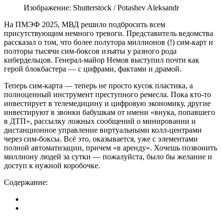
Изображение: Shutterstock / Potashev Aleksandr
На ПМЭФ 2025, МВД решило подбросить всем
присутствующим немного тревоги. Представитель ведомства
рассказал о том, что более полутора миллионов (!) сим-карт и
полторы тысячи сим-боксов изъяты у разного рода
кибердельцов. Генерал-майор Немов выступил почти как
герой блокбастера — с цифрами, фактами и драмой.
Теперь сим-карта — теперь не просто кусок пластика, а
полноценный инструмент преступного ремесла. Пока кто-то
инвестирует в телемедицину и цифровую экономику, другие
инвестируют в звонки бабушкам от имени «внука, попавшего
в ДТП», рассылку ложных сообщений о минировании и
дистанционное управление виртуальными колл-центрами
через сим-боксы. Всё это, оказывается, уже с элементами
полной автоматизации, причем «в аренду». Хочешь позвонить
миллиону людей за сутки — пожалуйста, было бы желание и
доступ к нужной коробочке.
Содержание: