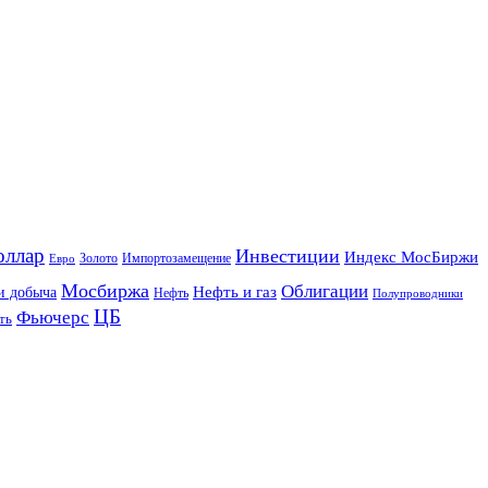
оллар
Инвестиции
Индекс МосБиржи
Золото
Импортозамещение
Евро
Мосбиржа
Облигации
и добыча
Нефть и газ
Нефть
Полупроводники
ЦБ
Фьючерс
ть