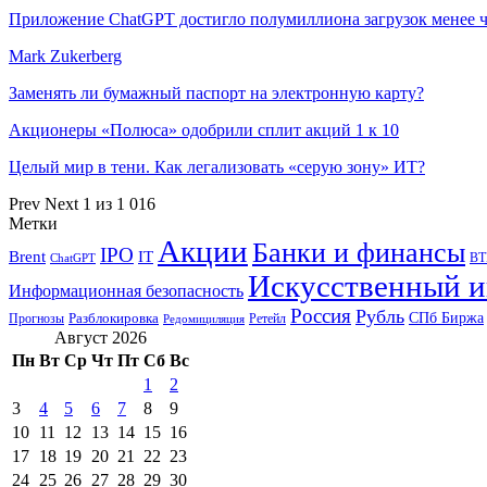
Приложение ChatGPT достигло полумиллиона загрузок менее
Mark Zukerberg
Заменять ли бумажный паспорт на электронную карту?
Акционеры «Полюса» одобрили сплит акций 1 к 10
Целый мир в тени. Как легализовать «серую зону» ИТ?
Prev
Next
1 из 1 016
Метки
Акции
Банки и финансы
IPO
Brent
IT
ВТ
ChatGPT
Искусственный и
Информационная безопасность
Россия
Рубль
СПб Биржа
Разблокировка
Прогнозы
Ретейл
Редомициляция
Август 2026
Пн
Вт
Ср
Чт
Пт
Сб
Вс
1
2
3
4
5
6
7
8
9
10
11
12
13
14
15
16
17
18
19
20
21
22
23
24
25
26
27
28
29
30