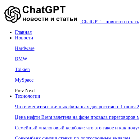
ChatGPT – новости и стать
Главная
Новости
Hardware
BMW
Tolkien
MySpace
Prev
Next
Технологии
Что изменится в личных финансах для россиян с 1 июня 2
Цена нефти Brent взлетела на фоне провала переговоро
Семейный «налоговый кешбэк»: что это такое и как пол
Совкомбанк снизил ставки по долгосрочным вкладам