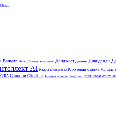
 чем…
Д
Валюта
Дайджест
Дивиденды
Б
Вклад
Депозит
Высокие технологии
нтеллект AI
Ключевая ставка
Металлы 
Кадры
Киберугрозы
Санкции
Сбербанк
США
Финансовая отчетнос
Телекоммуникации
Транспорт