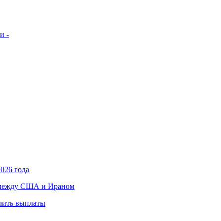
и -
026 года
в между США и Ираном
учить выплаты