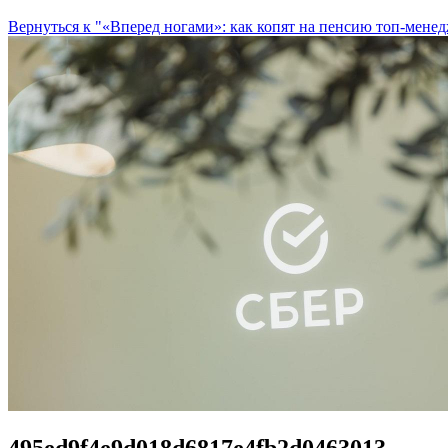
Вернуться к "«Вперед ногами»: как копят на пенсию топ-мене
495ed9f4e9d018d6817e4fb2d0463013