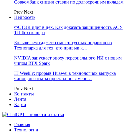
Совкомбанк снизил ставки по долгосрочным вкладам
Prev
Next
Нейросеть
ФСТЭК идет в цех. Как доказать защищенность АСУ
ТП без сканера
Больше чем гаджет: семь статусных подарков из
Технопарка для тех, кто привык к…
NVIDIA запускает эпоху персонального ИИ с новым
чипом RTX Spark
IT-Weekly: прорыв Huawei в технологиях выпуска
чипов; льготы за проекты по замене…
Prev
Next
Контакты
Лента
Карта
Главная
Технологии