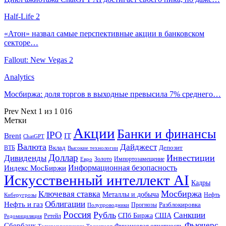
Half-Life 2
«Атон» назвал самые перспективные акции в банковском
секторе…
Fallout: New Vegas 2
Analytics
Мосбиржа: доля торгов в выходные превысила 7% среднего…
Prev
Next
1 из 1 016
Метки
Акции
Банки и финансы
IPO
Brent
IT
ChatGPT
Валюта
Дайджест
ВТБ
Вклад
Депозит
Высокие технологии
Доллар
Инвестиции
Дивиденды
Золото
Импортозамещение
Евро
Информационная безопасность
Индекс МосБиржи
Искусственный интеллект AI
Кадры
Мосбиржа
Ключевая ставка
Металлы и добыча
Нефть
Киберугрозы
Облигации
Нефть и газ
Разблокировка
Прогнозы
Полупроводники
Россия
Рубль
Санкции
СПб Биржа
США
Ретейл
Редомициляция
Фьючерс
Сбербанк
Финансовая отчетность