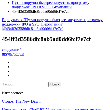
Путин поручил быстрее запустить программу
поддержки IPO и SPO IT-компаний
454ff3d3586dfc8ab5ad0dd6fcf7e7cf
Вернуться к "Путин поручил быстрее запустить программу
поддержки IPO и SPO IT-компаний"
454ff3d3586dfc8ab5ad0dd6fcf7e7cf
следующий
предыдущий
Интересное:
Cronos: The New Dawn
Цикл ажиотажа ChatGPT AI достигает своего пика, но даже…