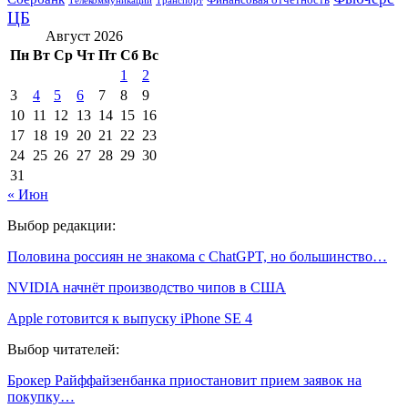
Телекоммуникации
Транспорт
ЦБ
Август 2026
Пн
Вт
Ср
Чт
Пт
Сб
Вс
1
2
3
4
5
6
7
8
9
10
11
12
13
14
15
16
17
18
19
20
21
22
23
24
25
26
27
28
29
30
31
« Июн
Выбор редакции:
Половина россиян не знакома с ChatGPT, но большинство…
NVIDIA начнёт производство чипов в США
Apple готовится к выпуску iPhone SE 4
Выбор читателей:
Брокер Райффайзенбанка приостановит прием заявок на
покупку…