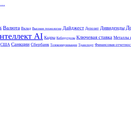
ов…
Д
Валюта
Дайджест
Дивиденды
Б
Вклад
Депозит
Высокие технологии
нтеллект AI
Ключевая ставка
Металлы 
Кадры
Киберугрозы
Санкции
Сбербанк
США
Финансовая отчетнос
Телекоммуникации
Транспорт