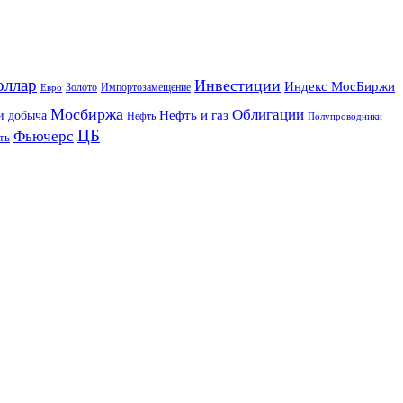
оллар
Инвестиции
Индекс МосБиржи
Золото
Импортозамещение
Евро
Мосбиржа
Облигации
и добыча
Нефть и газ
Нефть
Полупроводники
ЦБ
Фьючерс
ть