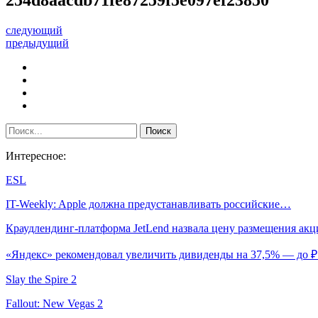
следующий
предыдущий
Интересное:
ESL
IT-Weekly: Apple должна предустанавливать российские…
Краудлендинг-платформа JetLend назвала цену размещения а
«Яндекс» рекомендовал увеличить дивиденды на 37,5% — до 
Slay the Spire 2
Fallout: New Vegas 2