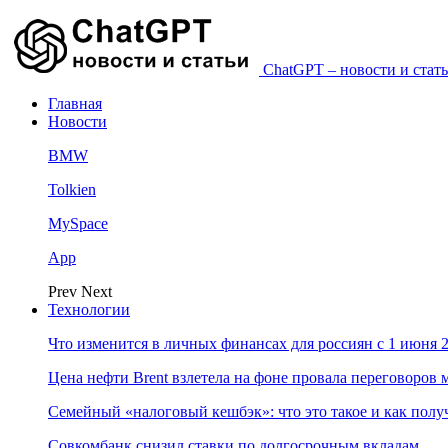
ChatGPT – новости и стать
Главная
Новости
BMW
Tolkien
MySpace
App
Prev
Next
Технологии
Что изменится в личных финансах для россиян с 1 июня 2
Цена нефти Brent взлетела на фоне провала переговоро
Семейный «налоговый кешбэк»: что это такое и как пол
Совкомбанк снизил ставки по долгосрочным вкладам