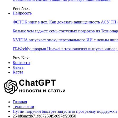
Prev
Next
Нейросеть
ФСТЭК идет в цех. Как доказать защищенность АСУ ТП б
Больше чем гаджет: семь статусных подарков из Технопар
NVIDIA запускает эпоху персонального ИИ с новым чип
IT-Weekly: прорыв Huawei в технологиях выпуска чипов;
Prev
Next
Контакты
Лента
Карта
Главная
Технологии
Путин поручил быстрее запустить программу поддержки
254d8aacdb71fe87259f5e097ef23850