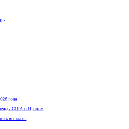
и -
026 года
в между США и Ираном
учить выплаты