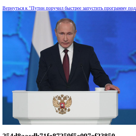
Вернуться к "Путин поручил быстрее запустить программу по
254d8aacdb71fe87259f5e097ef23850