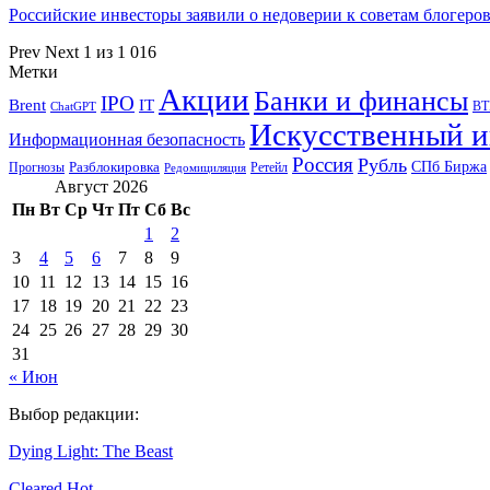
Российские инвесторы заявили о недоверии к советам блогер
Prev
Next
1 из 1 016
Метки
Акции
Банки и финансы
IPO
Brent
IT
ВТ
ChatGPT
Искусственный и
Информационная безопасность
Россия
Рубль
СПб Биржа
Разблокировка
Прогнозы
Ретейл
Редомициляция
Август 2026
Пн
Вт
Ср
Чт
Пт
Сб
Вс
1
2
3
4
5
6
7
8
9
10
11
12
13
14
15
16
17
18
19
20
21
22
23
24
25
26
27
28
29
30
31
« Июн
Выбор редакции:
Dying Light: The Beast
Cleared Hot