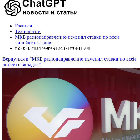
Главная
Технологии
МКБ разнонаправленно изменил ставки по всей
линейке вкладов
f550583c8a47e9ba912c371ff6e41508
Вернуться к "МКБ разнонаправленно изменил ставки по всей
линейке вкладов"