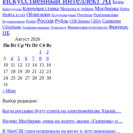
Искусственный интеллект AI
Кадры
Мосбиржа
Ключевая ставка
Металлы и добыча
Нефть
Киберугрозы
Облигации
Нефть и газ
Разблокировка
Прогнозы
Полупроводники
Россия
Рубль
Санкции
СПб Биржа
США
Ретейл
Редомициляция
Фьючерс
Сбербанк
Финансовая отчетность
Телекоммуникации
Транспорт
ЦБ
Август 2026
Пн
Вт
Ср
Чт
Пт
Сб
Вс
1
2
3
4
5
6
7
8
9
10
11
12
13
14
15
16
17
18
19
20
21
22
23
24
25
26
27
28
29
30
31
« Июн
Выбор редакции:
Когда россияне будут ездить на электромобилях Xiaomi.…
Индекс Мосбиржи, цены на золото, акции «Газпрома» и…
В SberCIB спрогнозировали на весну и лето рекордные…