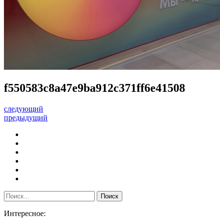
f550583c8a47e9ba912c371ff6e41508
следующий
предыдущий
Интересное: