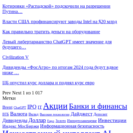
Котировки «Распадской» подскочили на разрешении
Путина…
Власти США профинансируют заводы Intel на $20 млрд
Как правильно тратить деньги на оборудование
Левый либертарианство ChatGPT имеет значение для
будущего…
Civilization V
Дивиденды «ФосАгро» по итогам 2024 года будут вдвое
ниже …
ЦБ опустил курс доллара и поднял курс евро
Prev
Next
1 из 1 017
Метки
Акции
Банки и финансы
IPO
Brent
IT
ChatGPT
Валюта
Дайджест
ВТБ
Вклад
Депозит
Высокие технологии
Доллар
Инвестиции
Дивиденды
Золото
Импортозамещение
Евро
Информационная безопасность
Индекс МосБиржи