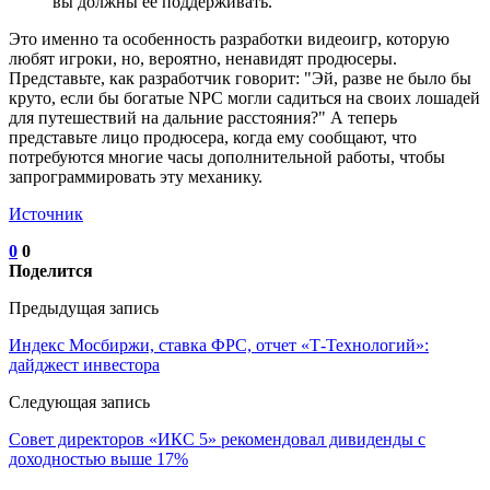
вы должны ее поддерживать.
Это именно та особенность разработки видеоигр, которую
любят игроки, но, вероятно, ненавидят продюсеры.
Представьте, как разработчик говорит: "Эй, разве не было бы
круто, если бы богатые NPC могли садиться на своих лошадей
для путешествий на дальние расстояния?" А теперь
представьте лицо продюсера, когда ему сообщают, что
потребуются многие часы дополнительной работы, чтобы
запрограммировать эту механику.
Источник
0
0
Поделится
Предыдущая запись
Индекс Мосбиржи, ставка ФРС, отчет «Т-Технологий»:
дайджест инвестора
Следующая запись
Совет директоров «ИКС 5» рекомендовал дивиденды с
доходностью выше 17%