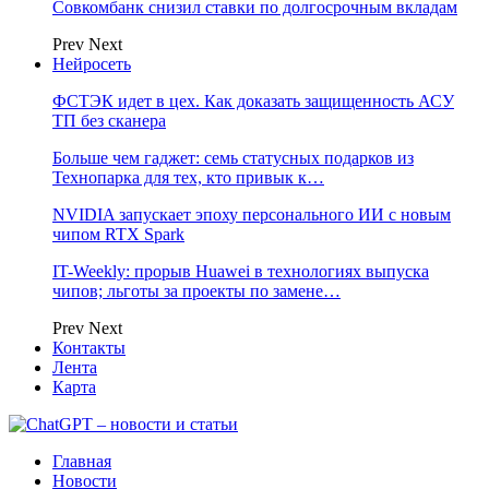
Совкомбанк снизил ставки по долгосрочным вкладам
Prev
Next
Нейросеть
ФСТЭК идет в цех. Как доказать защищенность АСУ
ТП без сканера
Больше чем гаджет: семь статусных подарков из
Технопарка для тех, кто привык к…
NVIDIA запускает эпоху персонального ИИ с новым
чипом RTX Spark
IT-Weekly: прорыв Huawei в технологиях выпуска
чипов; льготы за проекты по замене…
Prev
Next
Контакты
Лента
Карта
Главная
Новости