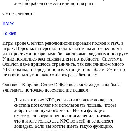
дома до рабочего места или до таверны.
Сейчас читают:
BMW
Tolkien
Игры вроде Oblivion революционизировали подход к NPC в
играх. Персонажи перестали быть статичными существами
или простыми цифровыми болванчиками, ходящими по кругу.
У них появились распорядки дня и потребности. Систему в
Oblivion даже пришлось ограничить, так как слишком много
NPC покидали города в поисках пищи и погибали. Умно, но
не настолько умно, как хотелось разработчикам.
Однако в Kingdom Come: Deliverance система должна была
учитывать не только перемещение пешком.
Для некоторых NPC, если они владеют лошадью,
система позволяет им использовать лошадь, чтобы
добраться до нужного места. Но эта функция
имеет очень ограниченное применение, потому
что в итоге только два NPC во всей игре владеют
лошадью. Если вы хотите иметь такую функцию,