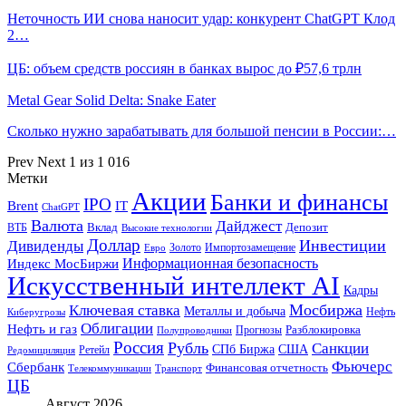
Неточность ИИ снова наносит удар: конкурент ChatGPT Клод
2…
ЦБ: объем средств россиян в банках вырос до ₽57,6 трлн
Metal Gear Solid Delta: Snake Eater
Сколько нужно зарабатывать для большой пенсии в России:…
Prev
Next
1 из 1 016
Метки
Акции
Банки и финансы
IPO
Brent
IT
ChatGPT
Валюта
Дайджест
ВТБ
Вклад
Депозит
Высокие технологии
Доллар
Инвестиции
Дивиденды
Золото
Импортозамещение
Евро
Информационная безопасность
Индекс МосБиржи
Искусственный интеллект AI
Кадры
Мосбиржа
Ключевая ставка
Металлы и добыча
Нефть
Киберугрозы
Облигации
Нефть и газ
Разблокировка
Прогнозы
Полупроводники
Россия
Рубль
Санкции
СПб Биржа
США
Ретейл
Редомициляция
Фьючерс
Сбербанк
Финансовая отчетность
Телекоммуникации
Транспорт
ЦБ
Август 2026