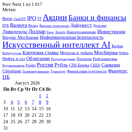
Prev
Next
1 из 1 017
Метки
Акции
Банки и финансы
IPO
Brent
IT
ChatGPT
Валюта
Дайджест
ВТБ
Вклад
Депозит
Высокие технологии
Доллар
Инвестиции
Дивиденды
Золото
Импортозамещение
Евро
Информационная безопасность
Индекс МосБиржи
Искусственный интеллект AI
Кадры
Мосбиржа
Ключевая ставка
Металлы и добыча
Нефть
Киберугрозы
Облигации
Нефть и газ
Разблокировка
Прогнозы
Полупроводники
Россия
Рубль
Санкции
СПб Биржа
США
Ретейл
Редомициляция
Фьючерс
Сбербанк
Финансовая отчетность
Телекоммуникации
Транспорт
ЦБ
Август 2026
Пн
Вт
Ср
Чт
Пт
Сб
Вс
1
2
3
4
5
6
7
8
9
10
11
12
13
14
15
16
17
18
19
20
21
22
23
24
25
26
27
28
29
30
31