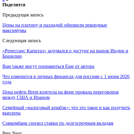
Поделится
Предыдущая запись
Цены на платину и палладий обновили рекордные
максимумы
Следующая запись
«Ренессанс Капитал» задумался о доступе на рынок Индии и
Бразилии
Вам также могут понравиться
Еще от автора
Что изменится в личных финансах для россиян с 1 июня 2026
года
Цена нефти Brent взлетела на фоне провала переговоров
между США и Ираном
Семейный «налоговый кешбэк»: что это такое и как получить
выплаты
Совкомбанк снизил ставки по долгосрочным вкладам
Prev
Next