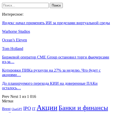
Интересное:
Яндекс начал применять ИИ за пределами виртуальной среды
Warhorse Studios
Ocean’s Eleven
Tom Holland
Биржевой оператор CME Group остановил торги фьючерсами
из-за…
Котировки ПИКа рухнули на 27% за неделю. Что будет с
акциями…
До планируемого перехода КИИ на доверенные ПАКи
осталось…
Prev
Next
1 из 1 016
Метки
Акции
Банки и финансы
IPO
Brent
IT
ChatGPT