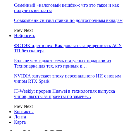
Семейный «налоговый кешбэк»: что это такое и как
получить выплаты
Совкомбанк снизил ставки по долгосрочным вкладам
Prev
Next
Нейросеть
ФСТЭК идет в цех. Как доказать защищенность АСУ
ТП без сканера
Больше чем гаджет: семь статусных подарков из
Технопарка для тех, кто привык к…
NVIDIA запускает эпоху персонального ИИ с новым
чипом RTX Spark
IT-Weekly: прорыв Huawei в технологиях выпуска
чипов; льготы за проекты по замене…
Prev
Next
Контакты
Лента
Карта