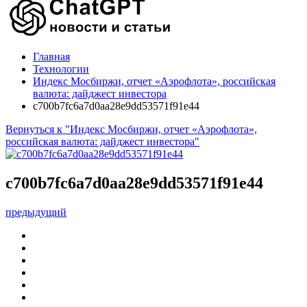
Главная
Технологии
Индекс Мосбиржи, отчет «Аэрофлота», российская
валюта: дайджест инвестора
c700b7fc6a7d0aa28e9dd53571f91e44
Вернуться к "Индекс Мосбиржи, отчет «Аэрофлота»,
российская валюта: дайджест инвестора"
c700b7fc6a7d0aa28e9dd53571f91e44
предыдущий