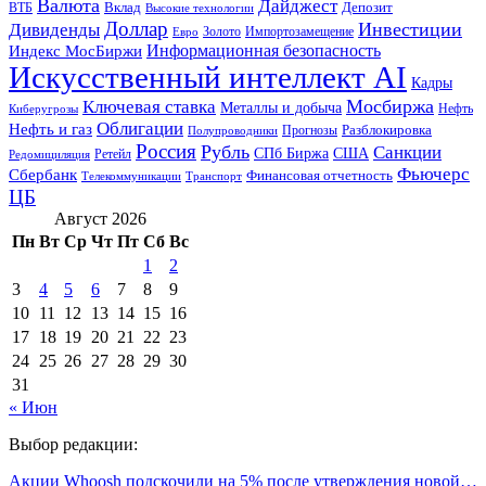
Валюта
Дайджест
ВТБ
Вклад
Депозит
Высокие технологии
Доллар
Инвестиции
Дивиденды
Золото
Импортозамещение
Евро
Информационная безопасность
Индекс МосБиржи
Искусственный интеллект AI
Кадры
Мосбиржа
Ключевая ставка
Металлы и добыча
Нефть
Киберугрозы
Облигации
Нефть и газ
Разблокировка
Прогнозы
Полупроводники
Россия
Рубль
Санкции
СПб Биржа
США
Ретейл
Редомициляция
Фьючерс
Сбербанк
Финансовая отчетность
Телекоммуникации
Транспорт
ЦБ
Август 2026
Пн
Вт
Ср
Чт
Пт
Сб
Вс
1
2
3
4
5
6
7
8
9
10
11
12
13
14
15
16
17
18
19
20
21
22
23
24
25
26
27
28
29
30
31
« Июн
Выбор редакции:
Акции Whoosh подскочили на 5% после утверждения новой…