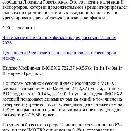
сообщила Людмила Рокотянская. Это тот негатив для акций
экспортеров, который продолжительное время игнорировался
рынком по причине позитивных ожиданий относительно
урегулирования российско-украинского конфликта.
Сейчас читают:
Что изменится в личных финансах для россиян с 1 июня
2026…
Цена нефти Brent взлетела на фоне провала переговоров
между…
Индекс МосБиржи IMOEX 2 722,37 (-0,56%) 1д 1н 1м 3м 1г
Все время График…
По итогам основной сессии индекс Мосбиржи (IMOEX)
закрылся снижением на 0,56%, до 2722,37 пункта, а индекс
РТС поднялся на 0,14%, до 1091,1 пункта. Индекс IMOEX2,
который показывает динамику рынка акций в том числе на
вечерней и утренней сессиях, завершил день снижением на
1,35% по сравнению с уровнем закрытия предыдущего дня —
на отметке 2715,58 пункта.
На утренней сессии в среду, 11 июня, по состоянию на 8:28
мск, индекс IMOEX2 снижался на 0,4% и торговался на