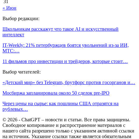
31
« Июн
Выбор редакции:
Школьникам расскажут что такое AI и искусственный
интеллект
IT-Weekly: 21% петербуржцев боятся увольнений из-за ИИ,
МТС:…
11 фильмов про инвестиции и трейдеров, которые стоит…
Выбор читателей:
«Детский мир» без Telegram, брутфорс против госорганов и…
Мосбиржа запланировала около 50 сделок pre-IPO
Через цены на сырье: как пошлины США отразятся на
рублевых…
© 2026 - ChatGPT – новости и статьи. Все права защищены.
Свободное копирование и распространение материалов с
нашего сайта разрешено только с указанием активной ссылки
на источник. Указание ссылки также является обязательным