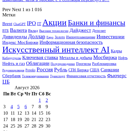
Prev
Next
1 из 1 016
Метки
Акции
Банки и финансы
IPO
Brent
IT
ChatGPT
Валюта
Дайджест
ВТБ
Вклад
Депозит
Высокие технологии
Доллар
Инвестиции
Дивиденды
Золото
Импортозамещение
Евро
Информационная безопасность
Индекс МосБиржи
Искусственный интеллект AI
Кадры
Мосбиржа
Ключевая ставка
Металлы и добыча
Нефть
Киберугрозы
Облигации
Нефть и газ
Разблокировка
Прогнозы
Полупроводники
Россия
Рубль
Санкции
СПб Биржа
США
Ретейл
Редомициляция
Фьючерс
Сбербанк
Финансовая отчетность
Телекоммуникации
Транспорт
ЦБ
Август 2026
Пн
Вт
Ср
Чт
Пт
Сб
Вс
1
2
3
4
5
6
7
8
9
10
11
12
13
14
15
16
17
18
19
20
21
22
23
24
25
26
27
28
29
30