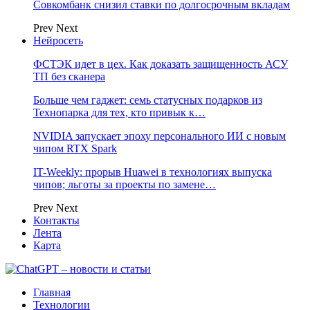
Совкомбанк снизил ставки по долгосрочным вкладам
Prev
Next
Нейросеть
ФСТЭК идет в цех. Как доказать защищенность АСУ
ТП без сканера
Больше чем гаджет: семь статусных подарков из
Технопарка для тех, кто привык к…
NVIDIA запускает эпоху персонального ИИ с новым
чипом RTX Spark
IT-Weekly: прорыв Huawei в технологиях выпуска
чипов; льготы за проекты по замене…
Prev
Next
Контакты
Лента
Карта
Главная
Технологии