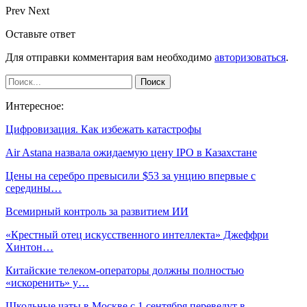
Prev
Next
Оставьте ответ
Для отправки комментария вам необходимо
авторизоваться
.
Интересное:
Цифровизация. Как избежать катастрофы
Air Astana назвала ожидаемую цену IPO в Казахстане
Цены на серебро превысили $53 за унцию впервые с
середины…
Всемирный контроль за развитием ИИ
«Крестный отец искусственного интеллекта» Джеффри
Хинтон…
Китайские телеком-операторы должны полностью
«искоренить» у…
Школьные чаты в Москве с 1 сентября переведут в…