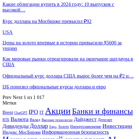
Какие облигации купить в 2024 году: 10 выпусков с
высокой…
Курс доллара на Мосбирже превысил ₽92
USA
Цены на золото впервые в истории превысили $5600 за
унцию
Как мировые рынки отреагировали на окончание шатдауна в
США
Официальный курс доллара США вырос более чем на ₽2 и…
ЦБ понизил официальные курсы доллара и евро
Prev
Next
1 из 1 017
Метки
Акции
Банки и финансы
IPO
Brent
IT
ChatGPT
Валюта
Дайджест
ВТБ
Вклад
Депозит
Высокие технологии
Доллар
Инвестиции
Дивиденды
Золото
Импортозамещение
Евро
Информационная безопасность
Индекс МосБиржи