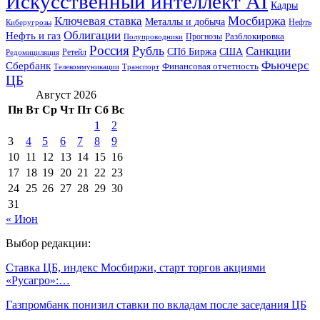
Искусственный интеллект AI
Кадры
Мосбиржа
Ключевая ставка
Металлы и добыча
Нефть
Киберугрозы
Облигации
Нефть и газ
Разблокировка
Прогнозы
Полупроводники
Россия
Рубль
Санкции
СПб Биржа
США
Ретейл
Редомициляция
Фьючерс
Сбербанк
Финансовая отчетность
Телекоммуникации
Транспорт
ЦБ
Август 2026
Пн
Вт
Ср
Чт
Пт
Сб
Вс
1
2
3
4
5
6
7
8
9
10
11
12
13
14
15
16
17
18
19
20
21
22
23
24
25
26
27
28
29
30
31
« Июн
Выбор редакции:
Ставка ЦБ, индекс Мосбиржи, старт торгов акциями
«Русагро»:…
Газпромбанк понизил ставки по вкладам после заседания ЦБ