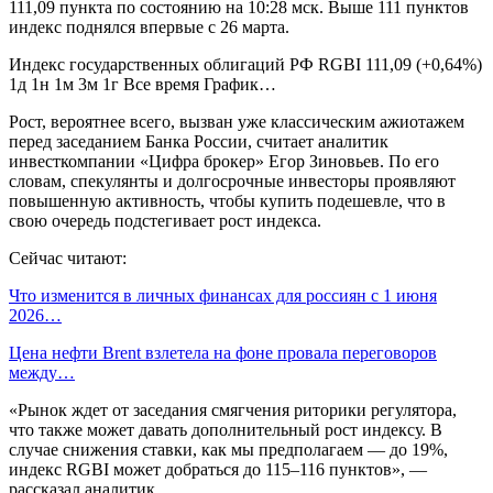
111,09 пункта по состоянию на 10:28 мск. Выше 111 пунктов
индекс поднялся впервые с 26 марта.
Индекс государственных облигаций РФ RGBI 111,09 (+0,64%)
1д 1н 1м 3м 1г Все время График…
Рост, вероятнее всего, вызван уже классическим ажиотажем
перед заседанием Банка России, считает аналитик
инвесткомпании «Цифра брокер» Егор Зиновьев. По его
словам, спекулянты и долгосрочные инвесторы проявляют
повышенную активность, чтобы купить подешевле, что в
свою очередь подстегивает рост индекса.
Сейчас читают:
Что изменится в личных финансах для россиян с 1 июня
2026…
Цена нефти Brent взлетела на фоне провала переговоров
между…
«Рынок ждет от заседания смягчения риторики регулятора,
что также может давать дополнительный рост индексу. В
случае снижения ставки, как мы предполагаем — до 19%,
индекс RGBI может добраться до 115–116 пунктов», —
рассказал аналитик.