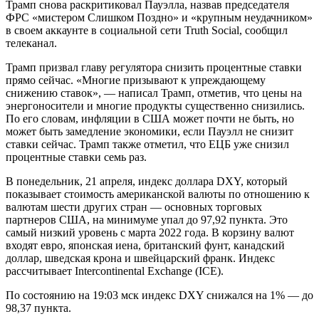
Трамп снова раскритиковал Пауэлла, назвав председателя
ФРС «мистером Слишком Поздно» и «крупным неудачником»
в своем аккаунте в социальной сети Truth Social, сообщил
телеканал.
Трамп призвал главу регулятора снизить процентные ставки
прямо сейчас. «Многие призывают к упреждающему
снижению ставок», — написал Трамп, отметив, что цены на
энергоносители и многие продукты существенно снизились.
По его словам, инфляции в США может почти не быть, но
может быть замедление экономики, если Пауэлл не снизит
ставки сейчас. Трамп также отметил, что ЕЦБ уже снизил
процентные ставки семь раз.
В понедельник, 21 апреля, индекс доллара DXY, который
показывает стоимость американской валюты по отношению к
валютам шести других стран — основных торговых
партнеров США, на минимуме упал до 97,92 пункта. Это
самый низкий уровень с марта 2022 года. В корзину валют
входят евро, японская иена, британский фунт, канадский
доллар, шведская крона и швейцарский франк. Индекс
рассчитывает Intercontinental Exchange (ICE).
По состоянию на 19:03 мск индекс DXY снижался на 1% — до
98,37 пункта.