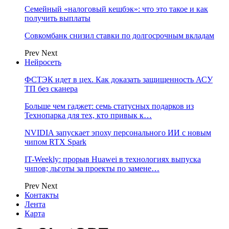
Семейный «налоговый кешбэк»: что это такое и как
получить выплаты
Совкомбанк снизил ставки по долгосрочным вкладам
Prev
Next
Нейросеть
ФСТЭК идет в цех. Как доказать защищенность АСУ
ТП без сканера
Больше чем гаджет: семь статусных подарков из
Технопарка для тех, кто привык к…
NVIDIA запускает эпоху персонального ИИ с новым
чипом RTX Spark
IT-Weekly: прорыв Huawei в технологиях выпуска
чипов; льготы за проекты по замене…
Prev
Next
Контакты
Лента
Карта