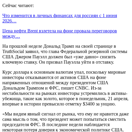
Сейчас читают:
Что изменится в личных финансах для россиян с 1 июня
2026…
Цена нефти Brent взлетела на фоне провала переговоров
между…
На прошлой неделе Дональд Трамп на своей странице в
TruthSocial заявил, что глава Федеральной резервной системы
США Джером Пауэлл должен был «уже давно» снизить
ключевую ставку. Он призвал Пауэлла уйти в отставку.
Курс доллара к основным валютам упал, поскольку мировые
инвесторы отказываются от активов США на фоне
напряженных отношений между президентом США
Дональдом Трампом и ФРС, пишет CNBC. Из-за
нестабильности на рынках инвесторы устремились в активы-
убежища, такие как золото, которое в понедельник, 21 апреля,
впервые в истории превысило отметку $3400 за унцию.
«Мы видим явный сигнал от рынка, что ему не нравится даже
сама мысль о том, что президент может попытаться сместить
председателя ФРС. В последние недели наблюдается
некоторая потеря доверия к экономической политике США.