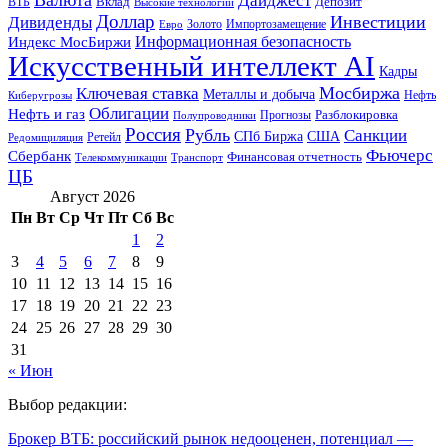
Дайджест
ВТБ
Вклад
Депозит
Высокие технологии
Доллар
Инвестиции
Дивиденды
Золото
Импортозамещение
Евро
Информационная безопасность
Индекс МосБиржи
Искусственный интеллект AI
Кадры
Мосбиржа
Ключевая ставка
Металлы и добыча
Нефть
Киберугрозы
Облигации
Нефть и газ
Разблокировка
Прогнозы
Полупроводники
Россия
Рубль
Санкции
СПб Биржа
США
Ретейл
Редомициляция
Фьючерс
Сбербанк
Финансовая отчетность
Телекоммуникации
Транспорт
ЦБ
Август 2026
Пн
Вт
Ср
Чт
Пт
Сб
Вс
1
2
3
4
5
6
7
8
9
10
11
12
13
14
15
16
17
18
19
20
21
22
23
24
25
26
27
28
29
30
31
« Июн
Выбор редакции:
Брокер ВТБ: российский рынок недооценен, потенциал —