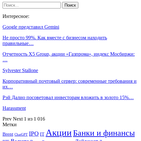
Интересное:
Google представил Gemini
Не просто 99%. Как вместе с бизнесом находить
правильные…
Отчетность X5 Group, акции «Газпрома», индекс Мосбиржи:
…
Sylvester Stallone
Корпоративный почтовый сервер: современные требования и
их…
Рэй Далио посоветовал инвесторам вложить в золото 15%…
Harassment
Prev
Next
1 из 1 016
Метки
Акции
Банки и финансы
IPO
Brent
IT
ChatGPT
Валюта