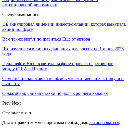
потенциальной допэмиссии
Следующая запись
ЦБ аннулировал лицензии инвесткомпании, которая выкупала
акции Solidcore
Вам также могут понравиться
Еще от автора
Что изменится в личных финансах для россиян с 1 июня 2026
года
Цена нефти Brent взлетела на фоне провала переговоров
между США и Ираном
Семейный «налоговый кешбэк»: что это такое и как получить
выплаты
Совкомбанк снизил ставки по долгосрочным вкладам
Prev
Next
Оставьте ответ
Для отправки комментария вам необходимо
авторизоваться
.