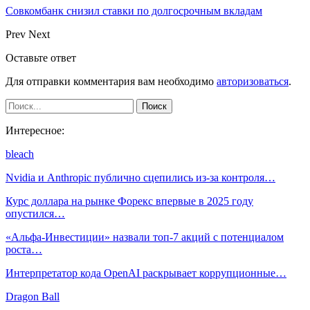
Совкомбанк снизил ставки по долгосрочным вкладам
Prev
Next
Оставьте ответ
Для отправки комментария вам необходимо
авторизоваться
.
Интересное:
bleach
Nvidia и Anthropic публично сцепились из-за контроля…
Курс доллара на рынке Форекс впервые в 2025 году
опустился…
«Альфа-Инвестиции» назвали топ-7 акций с потенциалом
роста…
Интерпретатор кода OpenAI раскрывает коррупционные…
Dragon Ball