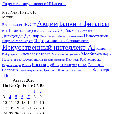
Яндекс тестирует нового ИИ-агента
Prev
Next
1 из 1 016
Метки
Акции
Банки и финансы
IPO
Brent
IT
ChatGPT
Валюта
Дайджест
ВТБ
Вклад
Депозит
Высокие технологии
Доллар
Инвестиции
Дивиденды
Золото
Импортозамещение
Евро
Информационная безопасность
Индекс МосБиржи
Искусственный интеллект AI
Кадры
Мосбиржа
Ключевая ставка
Металлы и добыча
Нефть
Киберугрозы
Облигации
Нефть и газ
Разблокировка
Прогнозы
Полупроводники
Россия
Рубль
Санкции
СПб Биржа
США
Ретейл
Редомициляция
Фьючерс
Сбербанк
Финансовая отчетность
Телекоммуникации
Транспорт
ЦБ
Август 2026
Пн
Вт
Ср
Чт
Пт
Сб
Вс
1
2
3
4
5
6
7
8
9
10
11
12
13
14
15
16
17
18
19
20
21
22
23
24
25
26
27
28
29
30