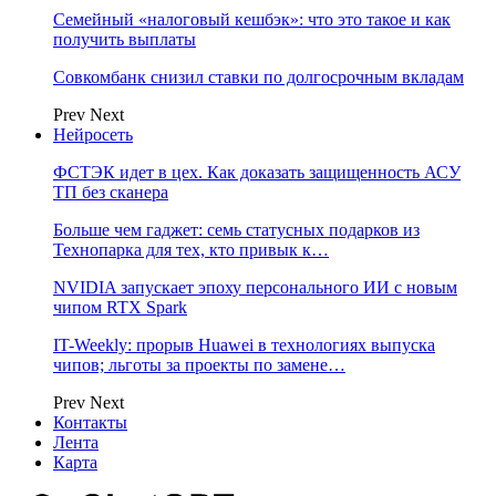
Семейный «налоговый кешбэк»: что это такое и как
получить выплаты
Совкомбанк снизил ставки по долгосрочным вкладам
Prev
Next
Нейросеть
ФСТЭК идет в цех. Как доказать защищенность АСУ
ТП без сканера
Больше чем гаджет: семь статусных подарков из
Технопарка для тех, кто привык к…
NVIDIA запускает эпоху персонального ИИ с новым
чипом RTX Spark
IT-Weekly: прорыв Huawei в технологиях выпуска
чипов; льготы за проекты по замене…
Prev
Next
Контакты
Лента
Карта