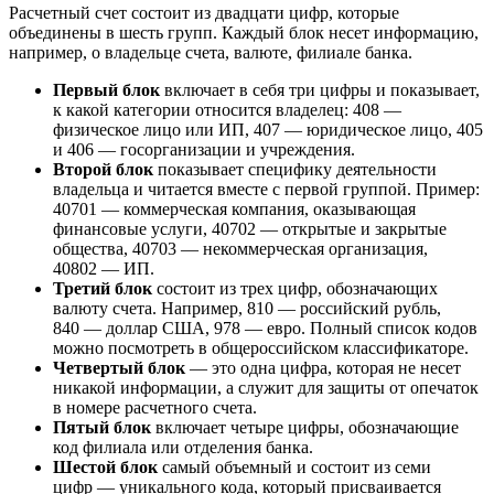
Расчетный счет состоит из двадцати цифр, которые
объединены в шесть групп. Каждый блок несет информацию,
например, о владельце счета, валюте, филиале банка.
Первый блок
включает в себя три цифры и показывает,
к какой категории относится владелец: 408 —
физическое лицо или ИП, 407 — юридическое лицо, 405
и 406 — госорганизации и учреждения.
Второй блок
показывает специфику деятельности
владельца и читается вместе с первой группой. Пример:
40701 — коммерческая компания, оказывающая
финансовые услуги, 40702 — открытые и закрытые
общества, 40703 — некоммерческая организация,
40802 — ИП.
Третий блок
состоит из трех цифр, обозначающих
валюту счета. Например, 810 — российский рубль,
840 — доллар США, 978 — евро. Полный список кодов
можно посмотреть в общероссийском классификаторе.
Четвертый блок
— это одна цифра, которая не несет
никакой информации, а служит для защиты от опечаток
в номере расчетного счета.
Пятый блок
включает четыре цифры, обозначающие
код филиала или отделения банка.
Шестой блок
самый объемный и состоит из семи
цифр — уникального кода, который присваивается