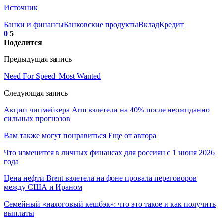
Источник
Банки и финансы
Банковские продукты
Вклад
Кредит
0
5
Поделится
Предыдущая запись
Need For Speed: Most Wanted
Следующая запись
Акции чипмейкера Arm взлетели на 40% после неожиданно
сильных прогнозов
Вам также могут понравиться
Еще от автора
Что изменится в личных финансах для россиян с 1 июня 2026
года
Цена нефти Brent взлетела на фоне провала переговоров
между США и Ираном
Семейный «налоговый кешбэк»: что это такое и как получить
выплаты