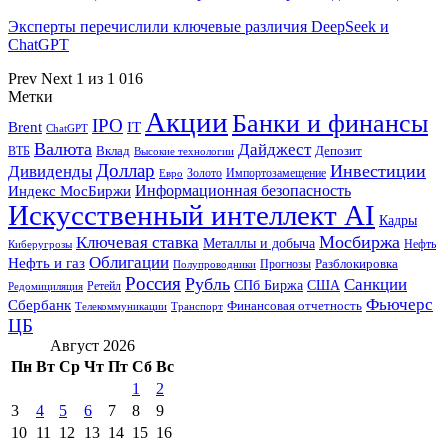
Эксперты перечислили ключевые различия DeepSeek и
ChatGPT
Prev
Next
1 из 1 016
Метки
Акции
Банки и финансы
IPO
Brent
IT
ChatGPT
Валюта
Дайджест
ВТБ
Вклад
Депозит
Высокие технологии
Доллар
Инвестиции
Дивиденды
Золото
Импортозамещение
Евро
Информационная безопасность
Индекс МосБиржи
Искусственный интеллект AI
Кадры
Мосбиржа
Ключевая ставка
Металлы и добыча
Нефть
Киберугрозы
Облигации
Нефть и газ
Разблокировка
Прогнозы
Полупроводники
Россия
Рубль
Санкции
СПб Биржа
США
Ретейл
Редомициляция
Фьючерс
Сбербанк
Финансовая отчетность
Телекоммуникации
Транспорт
ЦБ
Август 2026
Пн
Вт
Ср
Чт
Пт
Сб
Вс
1
2
3
4
5
6
7
8
9
10
11
12
13
14
15
16