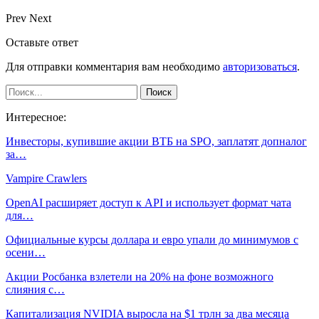
Prev
Next
Оставьте ответ
Для отправки комментария вам необходимо
авторизоваться
.
Интересное:
Инвесторы, купившие акции ВТБ на SPO, заплатят допналог
за…
Vampire Crawlers
OpenAI расширяет доступ к API и использует формат чата
для…
Официальные курсы доллара и евро упали до минимумов с
осени…
Акции Росбанка взлетели на 20% на фоне возможного
слияния с…
Капитализация NVIDIA выросла на $1 трлн за два месяца