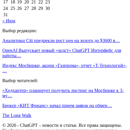
17
18
19
20
21
22
23
24
25
26
27
28
29
30
31
« Июн
Выбор редакции:
Аналитики Citi предрекли рост цен на золото до $3600 в…
OpenAI Выпускает новый «холст» ChatGPT Интерфейс для
работы…
Индекс Мосбиржи, акции «Газпрома», отчет «Т-Технологий»,
…
Выбор читателей:
«Хедхантер» планирует получить листинг на Мосбирже к 3-
му…
Брокер «КИТ Финанс» начал прием заявок на обмен…
The Long Walk
© 2026 - ChatGPT – новости и статьи. Все права защищены.