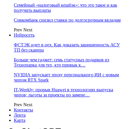
Семейный «налоговый кешбэк»: что это такое и как
получить выплаты
Совкомбанк снизил ставки по долгосрочным вкладам
Prev
Next
Нейросеть
ФСТЭК идет в цех. Как доказать защищенность АСУ
ТП без сканера
Больше чем гаджет: семь статусных подарков из
Технопарка для тех, кто привык к…
NVIDIA запускает эпоху персонального ИИ с новым
чипом RTX Spark
IT-Weekly: прорыв Huawei в технологиях выпуска
чипов; льготы за проекты по замене…
Prev
Next
Контакты
Лента
Карта