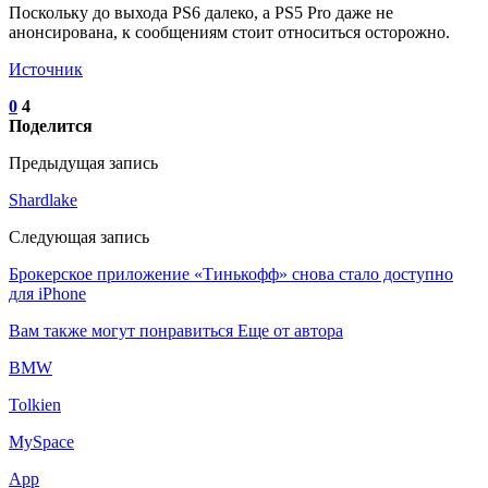
Поскольку до выхода PS6 далеко, а PS5 Pro даже не
анонсирована, к сообщениям стоит относиться осторожно.
Источник
0
4
Поделится
Предыдущая запись
Shardlake
Следующая запись
Брокерское приложение «Тинькофф» снова стало доступно
для iPhone
Вам также могут понравиться
Еще от автора
BMW
Tolkien
MySpace
App