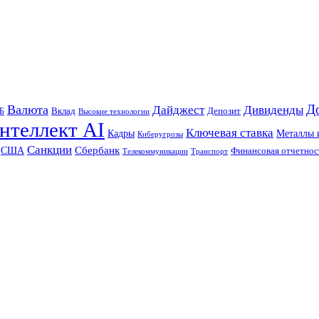
Д
Валюта
Дайджест
Дивиденды
Б
Вклад
Депозит
Высокие технологии
нтеллект AI
Ключевая ставка
Металлы 
Кадры
Киберугрозы
Санкции
Сбербанк
США
Финансовая отчетнос
Телекоммуникации
Транспорт