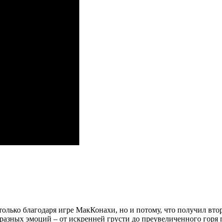
олько благодаря игре МакКонахи, но и потому, что получил втор
разных эмоций – от искренней грусти до преувеличенного горя