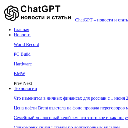
ChatGPT – новости и стать
Главная
Новости
World Record
PC Build
Hardware
BMW
Prev
Next
Технологии
Что изменится в личных финансах для россиян с 1 июня 2
Цена нефти Brent взлетела на фоне провала переговоро
Семейный «налоговый кешбэк»: что это такое и как пол
Совкомбанк снизил ставки по долгосрочным вкладам