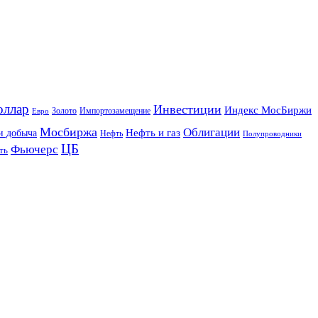
оллар
Инвестиции
Индекс МосБиржи
Золото
Импортозамещение
Евро
Мосбиржа
Облигации
и добыча
Нефть и газ
Нефть
Полупроводники
ЦБ
Фьючерс
ть