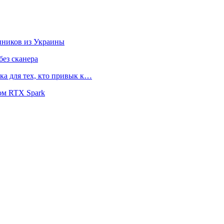
нников из Украины
ез сканера
ка для тех, кто привык к…
ом RTX Spark