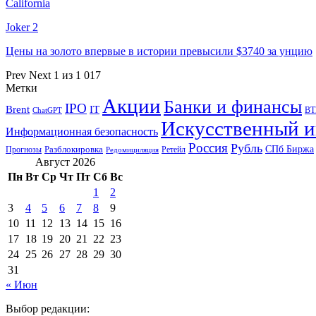
California
Joker 2
Цены на золото впервые в истории превысили $3740 за унцию
Prev
Next
1 из 1 017
Метки
Акции
Банки и финансы
IPO
Brent
IT
ВТ
ChatGPT
Искусственный и
Информационная безопасность
Россия
Рубль
СПб Биржа
Разблокировка
Прогнозы
Ретейл
Редомициляция
Август 2026
Пн
Вт
Ср
Чт
Пт
Сб
Вс
1
2
3
4
5
6
7
8
9
10
11
12
13
14
15
16
17
18
19
20
21
22
23
24
25
26
27
28
29
30
31
« Июн
Выбор редакции: