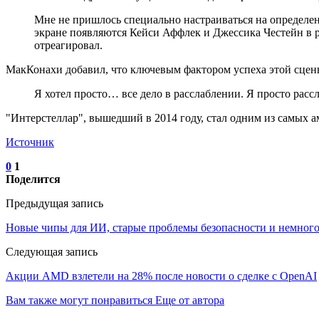
Мне не пришлось специально настраиваться на определенно
экране появляются Кейси Аффлек и Джессика Честейн в р
отреагировал.
МакКонахи добавил, что ключевым фактором успеха этой сцены
Я хотел просто… все дело в расслаблении. Я просто рассл
"Интерстеллар", вышедший в 2014 году, стал одним из самых 
Источник
0
1
Поделится
Предыдущая запись
Новые чипы для ИИ, старые проблемы безопасности и немного
Следующая запись
Акции AMD взлетели на 28% после новости о сделке с OpenAI
Вам также могут понравиться
Еще от автора