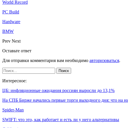
World Record
PC Build
Hardware
BMW
Prev
Next
Оставьте ответ
Для отправки комментария вам необходимо
авторизоваться
.
Интересное:
ЦБ: инфляционные ожидания россиян выросли до 13,1%
На СПБ Бирже начались первые торги выходного дня: что на 
Spider-Man
SWIFT: что это, как работает и есть ли у него альтернативы