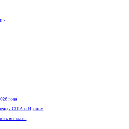
и -
026 года
в между США и Ираном
учить выплаты