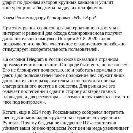
ударит по доходам авторов крупных каналов и усилит
конкуренцию за бюджеты на других платформах.
Зачем Роскомнадзору блокировать WhatsApp?
При этом рынок сервисов для альтернативного доступа в
интернет и решений для обхода блокировкиснова получит
дополнительный импульс. История 2018–2020 годов
показывает, что любое «частичное ограничение» неизбежно
стимулирует изобретательность пользователей.
На сегодня Telegram в России снова оказался в странном
промежуточном состоянии. Он вроде бы и есть, но не совсем.
Его не блокируют полностью, но и работать нормально не
дают. Для пользователей такое положение дел служит лишь
дополнительным раздражителем и поводом для поиска
альтернативного доступа к соцсетям. Для рынка же это
означает постепенный сдвиг в сторону альтернативных
площадок, а для регулятора — возможность заявить о том, что
«все под контролем».
Кстати, еще в 2024 году Роскомнадзор собирался потратить
шестьдесят миллиардов рублей на создание «суверенного
Рунета». Почему бездумное внедрение ИИ-ассистентов
убивает ваши бизнес-процессы Рост цен на медь увеличивает