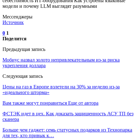
себестоимость ИТ-оборудования Как устроены языковые
модели и почему LLM выглядят разумными
Мессенджеры
Источник
0
1
Поделится
Предыдущая запись
Мобиус назвал золото непривлекательным из-за риска
укрепления доллара
Следующая запись
Цены на газ в Европе взлетели на 30% за неделю из-за
«идеального шторма»
Вам также могут понравиться
Еще от автора
ФСТЭК идет в цех. Как доказать защищенность АСУ ТП без
сканера
Больше чем гаджет: семь статусных подарков из Технопарка
для тех, кто привык к…