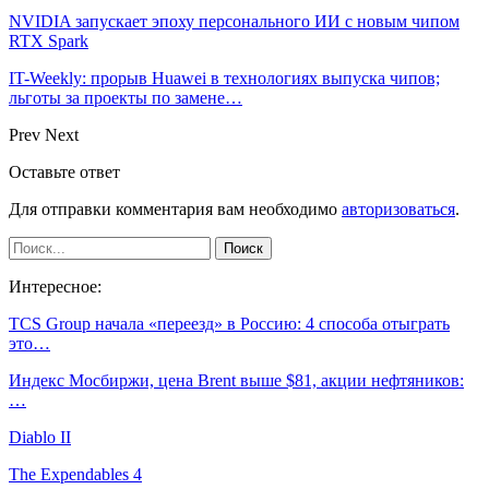
NVIDIA запускает эпоху персонального ИИ с новым чипом
RTX Spark
IT-Weekly: прорыв Huawei в технологиях выпуска чипов;
льготы за проекты по замене…
Prev
Next
Оставьте ответ
Для отправки комментария вам необходимо
авторизоваться
.
Интересное:
TCS Group начала «переезд» в Россию: 4 способа отыграть
это…
Индекс Мосбиржи, цена Brent выше $81, акции нефтяников:
…
Diablo II
The Expendables 4