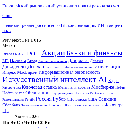
Европейский рынок акций установил новый рекорд за счет…
Gord
Главные тренды российского BI: консолидация, ИИ и акцент
на…
Prev
Next
1 из 1 016
Метки
Акции
Банки и финансы
IPO
Brent
IT
ChatGPT
Валюта
Дайджест
ВТБ
Вклад
Депозит
Высокие технологии
Доллар
Инвестиции
Дивиденды
Золото
Импортозамещение
Евро
Информационная безопасность
Индекс МосБиржи
Искусственный интеллект AI
Кадры
Мосбиржа
Ключевая ставка
Металлы и добыча
Нефть
Киберугрозы
Облигации
Нефть и газ
Разблокировка
Прогнозы
Полупроводники
Россия
Рубль
Санкции
СПб Биржа
США
Ретейл
Редомициляция
Фьючерс
Сбербанк
Финансовая отчетность
Телекоммуникации
Транспорт
ЦБ
Август 2026
Пн
Вт
Ср
Чт
Пт
Сб
Вс