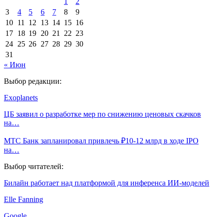
1
2
3
4
5
6
7
8
9
10
11
12
13
14
15
16
17
18
19
20
21
22
23
24
25
26
27
28
29
30
31
« Июн
Выбор редакции:
Exoplanets
ЦБ заявил о разработке мер по снижению ценовых скачков
на…
МТС Банк запланировал привлечь ₽10-12 млрд в ходе IPO
на…
Выбор читателей:
Билайн работает над платформой для инференса ИИ-моделей
Elle Fanning
Google