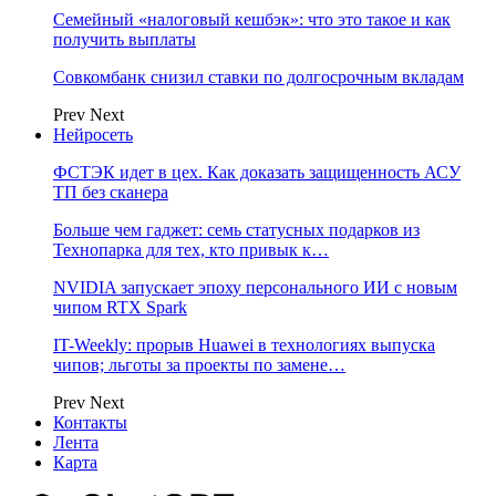
Семейный «налоговый кешбэк»: что это такое и как
получить выплаты
Совкомбанк снизил ставки по долгосрочным вкладам
Prev
Next
Нейросеть
ФСТЭК идет в цех. Как доказать защищенность АСУ
ТП без сканера
Больше чем гаджет: семь статусных подарков из
Технопарка для тех, кто привык к…
NVIDIA запускает эпоху персонального ИИ с новым
чипом RTX Spark
IT-Weekly: прорыв Huawei в технологиях выпуска
чипов; льготы за проекты по замене…
Prev
Next
Контакты
Лента
Карта