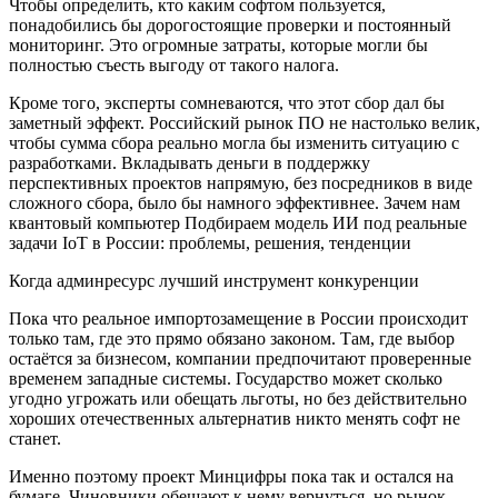
Чтобы определить, кто каким софтом пользуется,
понадобились бы дорогостоящие проверки и постоянный
мониторинг. Это огромные затраты, которые могли бы
полностью съесть выгоду от такого налога.
Кроме того, эксперты сомневаются, что этот сбор дал бы
заметный эффект. Российский рынок ПО не настолько велик,
чтобы сумма сбора реально могла бы изменить ситуацию с
разработками. Вкладывать деньги в поддержку
перспективных проектов напрямую, без посредников в виде
сложного сбора, было бы намного эффективнее. Зачем нам
квантовый компьютер Подбираем модель ИИ под реальные
задачи IoT в России: проблемы, решения, тенденции
Когда админресурс лучший инструмент конкуренции
Пока что реальное импортозамещение в России происходит
только там, где это прямо обязано законом. Там, где выбор
остаётся за бизнесом, компании предпочитают проверенные
временем западные системы. Государство может сколько
угодно угрожать или обещать льготы, но без действительно
хороших отечественных альтернатив никто менять софт не
станет.
Именно поэтому проект Минцифры пока так и остался на
бумаге. Чиновники обещают к нему вернуться, но рынок