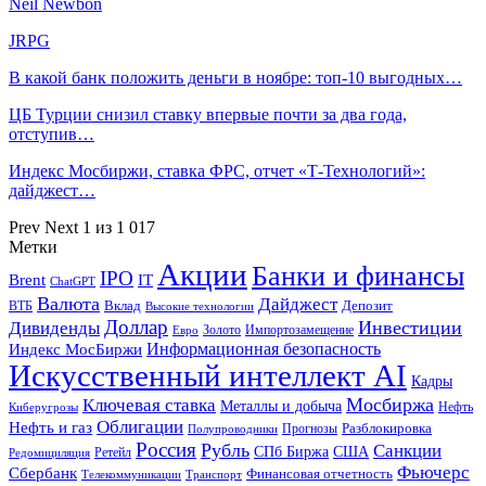
Neil Newbon
JRPG
В какой банк положить деньги в ноябре: топ-10 выгодных…
ЦБ Турции снизил ставку впервые почти за два года,
отступив…
Индекс Мосбиржи, ставка ФРС, отчет «Т-Технологий»:
дайджест…
Prev
Next
1 из 1 017
Метки
Акции
Банки и финансы
IPO
Brent
IT
ChatGPT
Валюта
Дайджест
ВТБ
Вклад
Депозит
Высокие технологии
Доллар
Инвестиции
Дивиденды
Золото
Импортозамещение
Евро
Информационная безопасность
Индекс МосБиржи
Искусственный интеллект AI
Кадры
Мосбиржа
Ключевая ставка
Металлы и добыча
Нефть
Киберугрозы
Облигации
Нефть и газ
Разблокировка
Прогнозы
Полупроводники
Россия
Рубль
Санкции
СПб Биржа
США
Ретейл
Редомициляция
Фьючерс
Сбербанк
Финансовая отчетность
Телекоммуникации
Транспорт