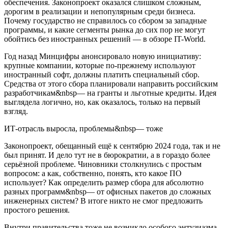
обеспечения. Законопроект оказался слишком сложным,
дорогим в реализации и непопулярным среди бизнеса.
Почему государство не справилось со сбором за западные
программы, и какие сегменты рынка до сих пор не могут
обойтись без иностранных решений — в обзоре IT-World.
Год назад Минцифры анонсировало новую инициативу:
крупные компании, которые по-прежнему используют
иностранный софт, должны платить специальный сбор.
Средства от этого сбора планировали направить российским
разработчикам&nbsp— на гранты и льготные кредиты. Идея
выглядела логично, но, как оказалось, только на первый
взгляд.
ИТ-отрасль выросла, проблемы&nbsp— тоже
Законопроект, обещанный ещё к сентябрю 2024 года, так и не
был принят. И дело тут не в бюрократии, а в гораздо более
серьёзной проблеме. Чиновники столкнулись с простым
вопросом: а как, собственно, понять, кто какое ПО
использует? Как определить размер сбора для абсолютно
разных программ&nbsp— от офисных пакетов до сложных
инженерных систем? В итоге никто не смог предложить
простого решения.
Внутри правительства тоже не возникло особого энтузиазма.