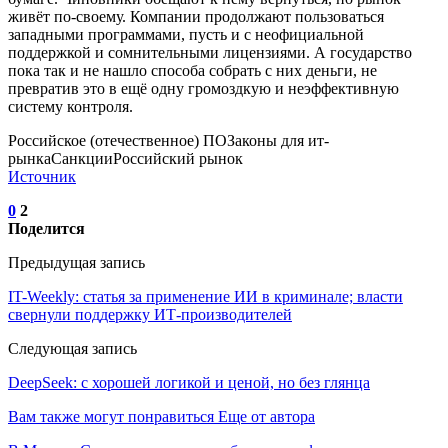
живёт по-своему. Компании продолжают пользоваться
западными программами, пусть и с неофициальной
поддержкой и сомнительными лицензиями. А государство
пока так и не нашло способа собрать с них деньги, не
превратив это в ещё одну громоздкую и неэффективную
систему контроля.
Российское (отечественное) ПОЗаконы для ит-
рынкаСанкцииРоссийский рынок
Источник
0
2
Поделится
Предыдущая запись
IT-Weekly: статья за применение ИИ в криминале; власти
свернули поддержку ИТ-производителей
Следующая запись
DeepSeek: с хорошей логикой и ценой, но без глянца
Вам также могут понравиться
Еще от автора