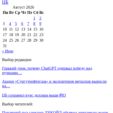
ЦБ
Август 2026
Пн
Вт
Ср
Чт
Пт
Сб
Вс
1
2
3
4
5
6
7
8
9
10
11
12
13
14
15
16
17
18
19
20
21
22
23
24
25
26
27
28
29
30
31
« Июн
Выбор редакции:
Горький урок: почему ChatGPT одержал победу над
ручными…
Акции «Сургутнефтегаза» и экспортеров металлов выросли
на…
ЦБ сохранил курс доллара выше ₽83
Выбор читателей:
Попавший под санкции ЛУКОЙЛ объявил дивиденды выше