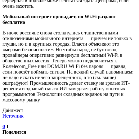
серверная в подвале может считаться «дата-центром», если
очень захотеть.
Мобильный интернет пропадает, но Wi-Fi раздают
бесплатно
В июле россияне снова столкнулись с таинственными
отключениями мобильного интернета — причём не только в
глуши, но и в крупных городах. Власти объясняют это
«мерами безопасности». Но чтобы народ не бунтовал,
провайдеры оперативно развернули бесплатный Wi-Fi в
общественных местах. Теперь можно подключиться к
Rostelecom_Free или DOM.RU Wi-Fi без пароля — правда,
если повезёт поймать сигнал. На всякий случай напоминаем:
не надо искать ничего запрещённого, а то (см. выше)
оштрафуют! Промышленность делает ставку на зрелые ИТ-
решения и здравый смысл ИИ замедляет работу опытных
программистов Технологии складных экранов на пути к
массовому рынку
Дайджест
Источник
0
1
Поделится