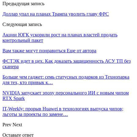
Предыдущая запись
Доллар упал на планах Трампа уволить главу ФРС
Следующая запись
Акции ЮГК ускорили рост на планах властей продать
контрольный пакет
Вам также могут понравиться
Еще от автора
ФСТЭК идет в цех. Как доказать защищенность АСУ ТП без
сканера
Больше чем гаджет: семь статусных подарков из Технопарка
для тех, кто привык к…
NVIDIA запускает эпоху персонального ИИ с новым чипом
RTX Spark
IT-Weekly: прорыв Huawei в технологиях выпуска чипов;
льготы за проекты по замене…
Prev
Next
Оставьте ответ