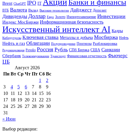
Акции
Банки и финансы
IPO
Brent
IT
ChatGPT
Валюта
Дайджест
ВТБ
Вклад
Депозит
Высокие технологии
Доллар
Инвестиции
Дивиденды
Золото
Импортозамещение
Евро
Информационная безопасность
Индекс МосБиржи
Искусственный интеллект AI
Кадры
Мосбиржа
Ключевая ставка
Металлы и добыча
Нефть
Киберугрозы
Облигации
Нефть и газ
Разблокировка
Прогнозы
Полупроводники
Россия
Рубль
Санкции
СПб Биржа
США
Ретейл
Редомициляция
Фьючерс
Сбербанк
Финансовая отчетность
Телекоммуникации
Транспорт
ЦБ
Август 2026
Пн
Вт
Ср
Чт
Пт
Сб
Вс
1
2
3
4
5
6
7
8
9
10
11
12
13
14
15
16
17
18
19
20
21
22
23
24
25
26
27
28
29
30
31
« Июн
Выбор редакции: