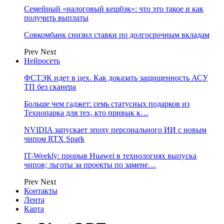
Семейный «налоговый кешбэк»: что это такое и как
получить выплаты
Совкомбанк снизил ставки по долгосрочным вкладам
Prev
Next
Нейросеть
ФСТЭК идет в цех. Как доказать защищенность АСУ
ТП без сканера
Больше чем гаджет: семь статусных подарков из
Технопарка для тех, кто привык к…
NVIDIA запускает эпоху персонального ИИ с новым
чипом RTX Spark
IT-Weekly: прорыв Huawei в технологиях выпуска
чипов; льготы за проекты по замене…
Prev
Next
Контакты
Лента
Карта