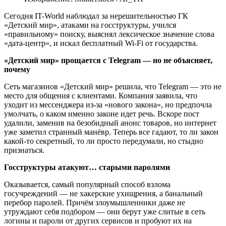
Сегодня IT-World наблюдал за нерешительностью ГК
«Детский мир», атаками на госструктуры, учился
«правильному» поиску, выяснял лексическое значение слова
«дата-центр», и искал бесплатный Wi-Fi от государства.
«Детский мир» прощается с Telegram — но не объясняет,
почему
Сеть магазинов «Детский мир» решила, что Telegram — это не
место для общения с клиентами. Компания заявила, что
уходит из мессенджера из-за «нового закона», но предпочла
умолчать, о каком именно законе идет речь. Вскоре пост
удалили, заменив на безобидный анонс товаров, но интернет
уже заметил странный манёвр. Теперь все гадают, то ли закон
какой-то секретный, то ли просто передумали, но стыдно
признаться.
Госструктуры атакуют… старыми паролями
Оказывается, самый популярный способ взлома
госучреждений — не хакерские ухищрения, а банальный
перебор паролей. Причём злоумышленники даже не
утруждают себя подбором — они берут уже слитые в сеть
логины и пароли от других сервисов и пробуют их на