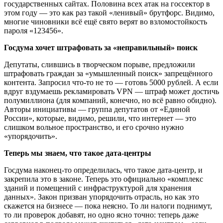
государственных сайтах. Половина всех атак на госсектор в
этом году — это как раз такой «ленивый» брутфорс. Видимо,
многие чиновники всё ещё свято верят во взломостойкость
пароля «123456».
Госдума хочет штрафовать за «неправильный» поиск
Депутаты, слившись в творческом порыве, предложили
штрафовать граждан за «умышленный поиск» запрещённого
контента. Запросил что-то не то — готовь 5000 рублей. А если
вдруг вздумаешь рекламировать VPN — штраф может достичь
полумиллиона (для компаний, конечно, но всё равно обидно).
Авторы инициативы — группа депутатов от «Единой
России», которые, видимо, решили, что интернет — это
слишком вольное пространство, и его срочно нужно
«упорядочить».
Теперь мы знаем, что такое дата-центры
Госдума наконец-то определилась, что такое дата-центр, и
закрепила это в законе. Теперь это официально «комплекс
зданий и помещений с инфраструктурой для хранения
данных». Закон призван упорядочить отрасль, но как это
скажется на бизнесе — пока неясно. То ли налоги поднимут,
то ли проверок добавят, но одно ясно точно: теперь даже