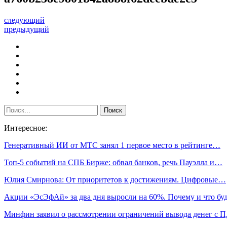
следующий
предыдущий
Интересное:
Генеративный ИИ от МТС занял 1 первое место в рейтинге…
Топ-5 событий на СПБ Бирже: обвал банков, речь Пауэлла и…
Юлия Смирнова: От приоритетов к достижениям. Цифровые…
Акции «ЭсЭфАй» за два дня выросли на 60%. Почему и что б
Минфин заявил о рассмотрении ограничений вывода денег с