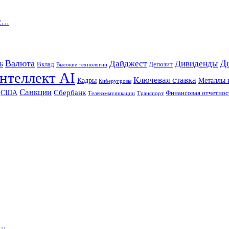
 с…
Д
Валюта
Дайджест
Дивиденды
Б
Вклад
Депозит
Высокие технологии
нтеллект AI
Ключевая ставка
Металлы 
Кадры
Киберугрозы
Санкции
Сбербанк
США
Финансовая отчетнос
Телекоммуникации
Транспорт
о…