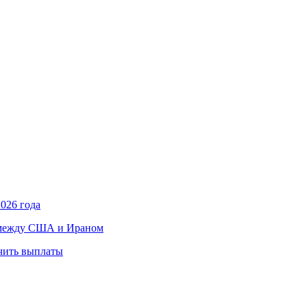
026 года
в между США и Ираном
учить выплаты