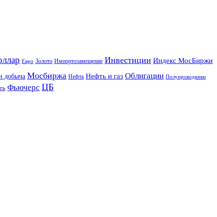
оллар
Инвестиции
Индекс МосБиржи
Золото
Импортозамещение
Евро
Мосбиржа
Облигации
и добыча
Нефть и газ
Нефть
Полупроводники
ЦБ
Фьючерс
ть