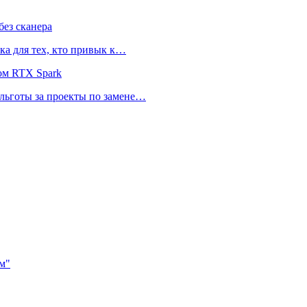
ез сканера
ка для тех, кто привык к…
ом RTX Spark
 льготы за проекты по замене…
м"