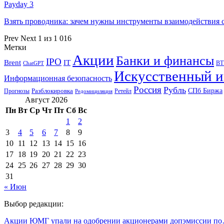
Payday 3
Взять проводника: зачем нужны инструменты взаимодействия
Prev
Next
1 из 1 016
Метки
Акции
Банки и финансы
IPO
Brent
IT
ВТ
ChatGPT
Искусственный и
Информационная безопасность
Россия
Рубль
СПб Биржа
Разблокировка
Прогнозы
Ретейл
Редомициляция
Август 2026
Пн
Вт
Ср
Чт
Пт
Сб
Вс
1
2
3
4
5
6
7
8
9
10
11
12
13
14
15
16
17
18
19
20
21
22
23
24
25
26
27
28
29
30
31
« Июн
Выбор редакции:
Акции ЮМГ упали на одобрении акционерами допэмиссии п