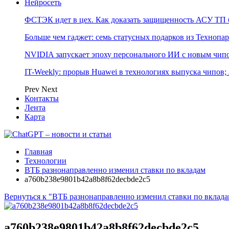
Нейросеть
ФСТЭК идет в цех. Как доказать защищенность АСУ ТП б
Больше чем гаджет: семь статусных подарков из Технопар
NVIDIA запускает эпоху персонального ИИ с новым чип
IT-Weekly: прорыв Huawei в технологиях выпуска чипов;
Prev
Next
Контакты
Лента
Карта
Главная
Технологии
ВТБ разнонаправленно изменил ставки по вкладам
a760b238e9801b42a8b8f62decbde2c5
Вернуться к "ВТБ разнонаправленно изменил ставки по вклада
a760b238e9801b42a8b8f62decbde2c5