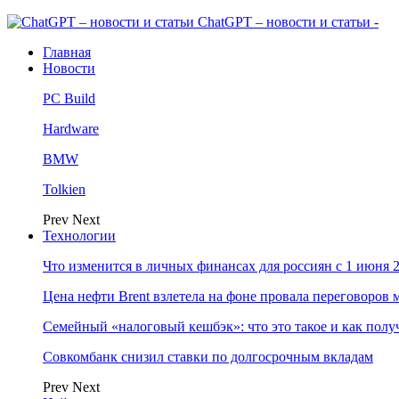
ChatGPT – новости и статьи -
Главная
Новости
PC Build
Hardware
BMW
Tolkien
Prev
Next
Технологии
Что изменится в личных финансах для россиян с 1 июня 2
Цена нефти Brent взлетела на фоне провала переговоро
Семейный «налоговый кешбэк»: что это такое и как пол
Совкомбанк снизил ставки по долгосрочным вкладам
Prev
Next