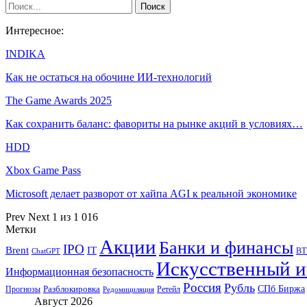
Интересное:
INDIKA
Как не остаться на обочине ИИ-технологий
The Game Awards 2025
Как сохранить баланс: фавориты на рынке акций в условиях…
HDD
Xbox Game Pass
Microsoft делает разворот от хайпа AGI к реальной экономике
Prev
Next
1 из 1 016
Метки
Акции
Банки и финансы
IPO
Brent
IT
ВТ
ChatGPT
Искусственный и
Информационная безопасность
Россия
Рубль
СПб Биржа
Разблокировка
Прогнозы
Ретейл
Редомициляция
Август 2026