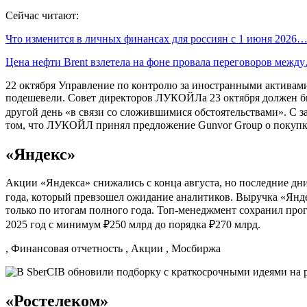
Сейчас читают:
Что изменится в личных финансах для россиян с 1 июня 2026
Цена нефти Brent взлетела на фоне провала переговоров межд
22 октября Управление по контролю за иностранными актива
подешевели. Совет директоров ЛУКОЙЛа 23 октября должен был
другой день «в связи со сложившимися обстоятельствами». С за
том, что ЛУКОЙЛ принял предложение Gunvor Group о покупке
«Яндекс»
Акции «Яндекса» снижались с конца августа, но последние дни
года, который превзошел ожидание аналитиков. Выручка «Яндек
только по итогам полного года. Топ-менеджмент сохранил прог
2025 год с минимум ₽250 млрд до порядка ₽270 млрд.
, Финансовая отчетность , Акции , Мосбиржа
«Ростелеком»