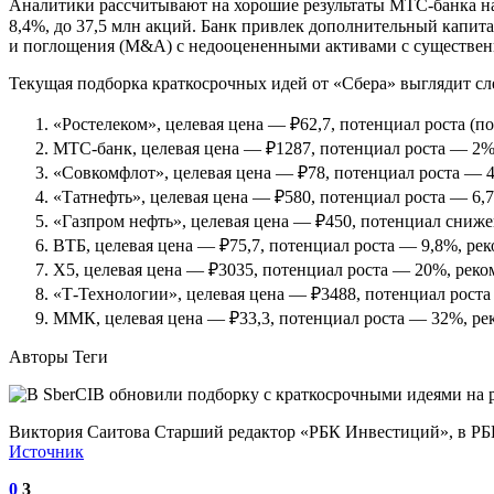
Аналитики рассчитывают на хорошие результаты МТС-банка на
8,4%, до 37,5 млн акций. Банк привлек дополнительный капит
и поглощения (M&A) с недооцененными активами с существенн
Текущая подборка краткосрочных идей от «Сбера» выглядит с
«Ростелеком», целевая цена — ₽62,7, потенциал роста (
МТС-банк, целевая цена — ₽1287, потенциал роста — 2%
«Совкомфлот», целевая цена — ₽78, потенциал роста — 
«Татнефть», целевая цена — ₽580, потенциал роста — 6,
«Газпром нефть», целевая цена — ₽450, потенциал сниж
ВТБ, целевая цена — ₽75,7, потенциал роста — 9,8%, ре
Х5, целевая цена — ₽3035, потенциал роста — 20%, рек
«Т-Технологии», целевая цена — ₽3488, потенциал рост
ММК, целевая цена — ₽33,3, потенциал роста — 32%, ре
Авторы Теги
Виктория Саитова Старший редактор «РБК Инвестиций», в РБК 
Источник
0
3