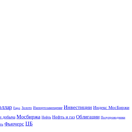
оллар
Инвестиции
Индекс МосБиржи
Золото
Импортозамещение
Евро
Мосбиржа
Облигации
и добыча
Нефть и газ
Нефть
Полупроводники
ЦБ
Фьючерс
ть