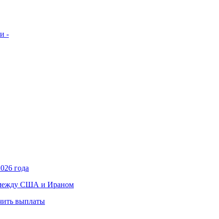
и -
026 года
в между США и Ираном
учить выплаты