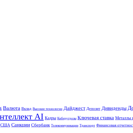
Д
Валюта
Дайджест
Дивиденды
Б
Вклад
Депозит
Высокие технологии
нтеллект AI
Ключевая ставка
Металлы 
Кадры
Киберугрозы
Санкции
Сбербанк
США
Финансовая отчетнос
Телекоммуникации
Транспорт