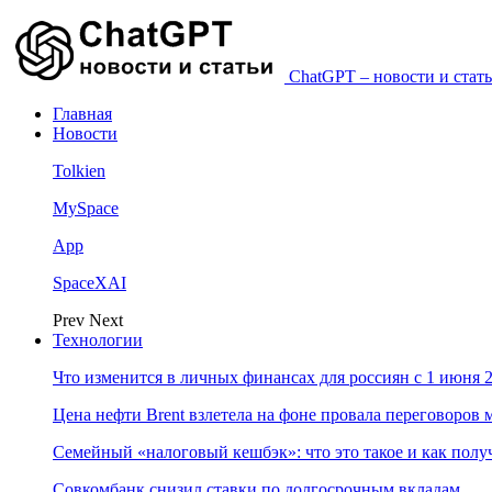
ChatGPT – новости и стать
Главная
Новости
Tolkien
MySpace
App
SpaceXAI
Prev
Next
Технологии
Что изменится в личных финансах для россиян с 1 июня 2
Цена нефти Brent взлетела на фоне провала переговоро
Семейный «налоговый кешбэк»: что это такое и как пол
Совкомбанк снизил ставки по долгосрочным вкладам