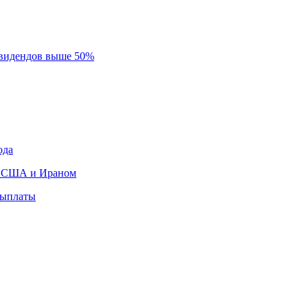
ивидендов выше 50%
ода
ду США и Ираном
выплаты