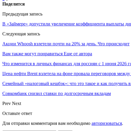
Поделится
Предыдущая запись
В «Займере» допустили увеличение коэффициента выплаты д
Следующая запись
Акции Whoosh взлетели почти на 20% за день. Что происходит
Вам также могут понравиться
Еще от автора
Что изменится в личных финансах для россиян с 1 июня 2026 г
Цена нефти Brent взлетела на фоне провала переговоров меж
Семейный «налоговый кешбэк»: что это такое и как получить 
Совкомбанк снизил ставки по долгосрочным вкладам
Prev
Next
Оставьте ответ
Для отправки комментария вам необходимо
авторизоваться
.