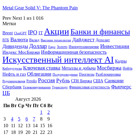
Metal Gear Solid V: The Phantom Pain
Prev
Next
1 из 1 016
Метки
Акции
Банки и финансы
IPO
Brent
IT
ChatGPT
Валюта
Дайджест
ВТБ
Вклад
Депозит
Высокие технологии
Доллар
Инвестиции
Дивиденды
Золото
Импортозамещение
Евро
Информационная безопасность
Индекс МосБиржи
Искусственный интеллект AI
Кадры
Мосбиржа
Ключевая ставка
Металлы и добыча
Нефть
Киберугрозы
Облигации
Нефть и газ
Разблокировка
Прогнозы
Полупроводники
Россия
Рубль
Санкции
СПб Биржа
США
Ретейл
Редомициляция
Фьючерс
Сбербанк
Финансовая отчетность
Телекоммуникации
Транспорт
ЦБ
Август 2026
Пн
Вт
Ср
Чт
Пт
Сб
Вс
1
2
3
4
5
6
7
8
9
10
11
12
13
14
15
16
17
18
19
20
21
22
23