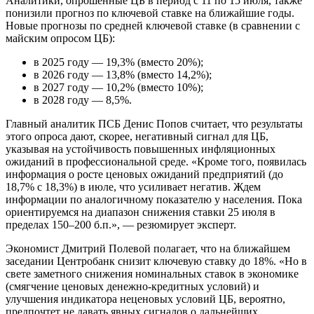
Аналитики, опрошенные ЦБ в период с 11 по 15 июля, также
понизили прогноз по ключевой ставке на ближайшие годы.
Новые прогнозы по средней ключевой ставке (в сравнении с
майским опросом ЦБ):
в 2025 году — 19,3% (вместо 20%);
в 2026 году — 13,8% (вместо 14,2%);
в 2027 году — 10,2% (вместо 10%);
в 2028 году — 8,5%.
Главный аналитик ПСБ Денис Попов считает, что результаты
этого опроса дают, скорее, негативный сигнал для ЦБ,
указывая на устойчивость повышенных инфляционных
ожиданий в профессиональной среде. «Кроме того, появилась
информация о росте ценовых ожиданий предприятий (до
18,7% с 18,3%) в июле, что усиливает негатив. Ждем
информации по аналогичному показателю у населения. Пока
ориентируемся на диапазон снижения ставки 25 июля в
пределах 150–200 б.п.», — резюмирует эксперт.
Экономист Дмитрий Полевой полагает, что на ближайшем
заседании Центробанк снизит ключевую ставку до 18%. «Но в
свете заметного снижения номинальных ставок в экономике
(смягчение ценовых денежно-кредитных условий) и
улучшения индикатора неценовых условий ЦБ, вероятно,
предпочтет не давать явных сигналов о дальнейших