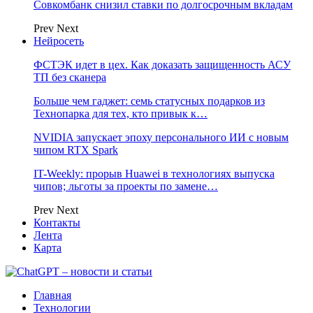
Совкомбанк снизил ставки по долгосрочным вкладам
Prev
Next
Нейросеть
ФСТЭК идет в цех. Как доказать защищенность АСУ
ТП без сканера
Больше чем гаджет: семь статусных подарков из
Технопарка для тех, кто привык к…
NVIDIA запускает эпоху персонального ИИ с новым
чипом RTX Spark
IT-Weekly: прорыв Huawei в технологиях выпуска
чипов; льготы за проекты по замене…
Prev
Next
Контакты
Лента
Карта
Главная
Технологии