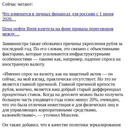
Сейчас читают:
Что изменится в личных финансах для россиян с 1 июня
2026…
Цена нефти Brent взлетела на фоне провала переговоров
между…
Замминистра также обозначил причины укрепления рубля за
последний год. По его словам, это связано с объективными
факторами, которые усиливаются инфраструктурными
особенностями — такими как, например, падение спроса на
иностранную валюту.
«Именно спрос на валюту, как на защитный актив — он
сейчас, на мой взгляд, практически отсутствует. Но это не
является главной причиной. Главной причиной крепости
рубля, конечно, является наш добрый старый дифференциал
процентных ставок. Когда на депозите можно было получить
большую часть уходящего года плюс-минус 20%, очевидно,
что это была отличная инвестиция и для физических лиц и
для управляющих корпоративными средствами,
казначействами», — уточнил Моисеев.
Он также добавил, что в качестве политики зеркалирования