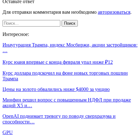
Оставьте ответ
Для отправки комментария вам необходимо
авторизоваться
.
Интересное:
Инаугурация Трампа, индекс Мосбиржи, акции застройщиков:
…
Курс юаня впервые с конца февраля упал ниже ₽12
Курс доллара подскочил на фоне новых торговых пошлин
Трампа
Цены на золото обвалились ниже $4000 за унцию
Минфин решил вопрос с повышенным НДФЛ при продаже
акций X5 и…
OpenAI поднимает тревогу по поводу сверхразума и
способности…
GPU