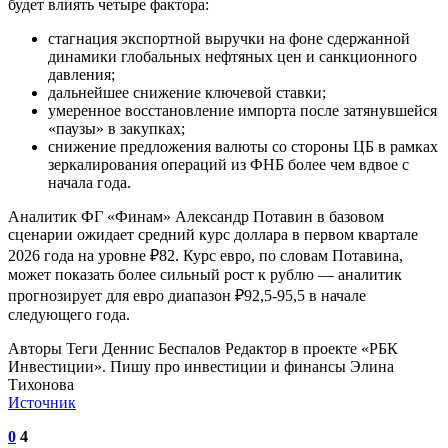
будет влиять четыре фактора:
стагнация экспортной выручки на фоне сдержанной
динамики глобальных нефтяных цен и санкционного
давления;
дальнейшее снижение ключевой ставки;
умеренное восстановление импорта после затянувшейся
«паузы» в закупках;
снижение предложения валюты со стороны ЦБ в рамках
зеркалирования операций из ФНБ более чем вдвое с
начала года.
Аналитик ФГ «Финам» Александр Потавин в базовом
сценарии ожидает средний курс доллара в первом квартале
2026 года на уровне ₽82. Курс евро, по словам Потавина,
может показать более сильный рост к рублю — аналитик
прогнозирует для евро диапазон ₽92,5-95,5 в начале
следующего года.
Авторы Теги Деннис Беспалов Редактор в проекте «РБК
Инвестиции». Пишу про инвестиции и финансы Элина
Тихонова
Источник
0
4