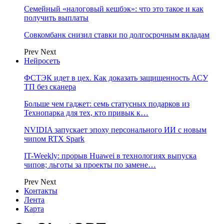
Семейный «налоговый кешбэк»: что это такое и как
получить выплаты
Совкомбанк снизил ставки по долгосрочным вкладам
Prev
Next
Нейросеть
ФСТЭК идет в цех. Как доказать защищенность АСУ
ТП без сканера
Больше чем гаджет: семь статусных подарков из
Технопарка для тех, кто привык к…
NVIDIA запускает эпоху персонального ИИ с новым
чипом RTX Spark
IT-Weekly: прорыв Huawei в технологиях выпуска
чипов; льготы за проекты по замене…
Prev
Next
Контакты
Лента
Карта