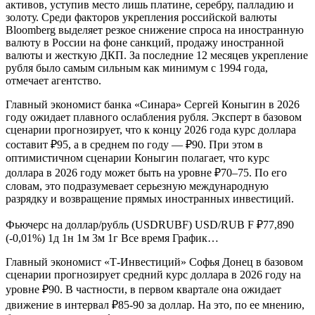
активов, уступив место лишь платине, серебру, палладию и
золоту. Среди факторов укрепления российской валюты
Bloomberg выделяет резкое снижение спроса на иностранную
валюту в России на фоне санкций, продажу иностранной
валюты и жесткую ДКП. За последние 12 месяцев укрепление
рубля было самым сильным как минимум с 1994 года,
отмечает агентство.
Главный экономист банка «Синара» Сергей Коныгин в 2026
году ожидает плавного ослабления рубля. Эксперт в базовом
сценарии прогнозирует, что к концу 2026 года курс доллара
составит ₽95, а в среднем по году — ₽90. При этом в
оптимистичном сценарии Коныгин полагает, что курс
доллара в 2026 году может быть на уровне ₽70–75. По его
словам, это подразумевает серьезную международную
разрядку и возвращение прямых иностранных инвестиций.
Фьючерс на доллар/рубль (USDRUBF) USD/RUB F ₽77,890
(-0,01%) 1д 1н 1м 3м 1г Все время График…
Главный экономист «Т-Инвестиций» Софья Донец в базовом
сценарии прогнозирует средний курс доллара в 2026 году на
уровне ₽90. В частности, в первом квартале она ожидает
движение в интервал ₽85-90 за доллар. На это, по ее мнению,