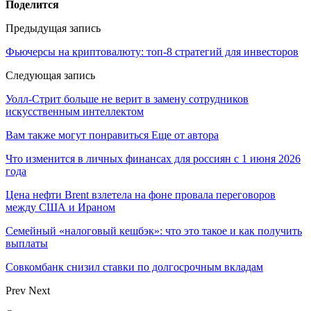
Поделится
Предыдущая запись
Фьючерсы на криптовалюту: топ-8 стратегий для инвесторов
Следующая запись
Уолл-Стрит больше не верит в замену сотрудников
искусственным интеллектом
Вам также могут понравиться
Еще от автора
Что изменится в личных финансах для россиян с 1 июня 2026
года
Цена нефти Brent взлетела на фоне провала переговоров
между США и Ираном
Семейный «налоговый кешбэк»: что это такое и как получить
выплаты
Совкомбанк снизил ставки по долгосрочным вкладам
Prev
Next