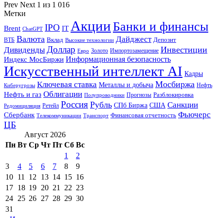
Prev
Next
1 из 1 016
Метки
Акции
Банки и финансы
IPO
Brent
IT
ChatGPT
Валюта
Дайджест
ВТБ
Вклад
Депозит
Высокие технологии
Доллар
Инвестиции
Дивиденды
Золото
Импортозамещение
Евро
Информационная безопасность
Индекс МосБиржи
Искусственный интеллект AI
Кадры
Мосбиржа
Ключевая ставка
Металлы и добыча
Нефть
Киберугрозы
Облигации
Нефть и газ
Разблокировка
Прогнозы
Полупроводники
Россия
Рубль
Санкции
СПб Биржа
США
Ретейл
Редомициляция
Фьючерс
Сбербанк
Финансовая отчетность
Телекоммуникации
Транспорт
ЦБ
Август 2026
Пн
Вт
Ср
Чт
Пт
Сб
Вс
1
2
3
4
5
6
7
8
9
10
11
12
13
14
15
16
17
18
19
20
21
22
23
24
25
26
27
28
29
30
31