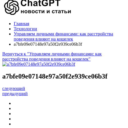
Главная
Технологии
Управляем личными финансами: как расстройства
поведения влияют на кошелек
a7bfe09e07148e97a50f2e939ce06b3f
Вернуться к "Управляем личными финансами: как
расстройства поведения влияют на кошелек"
a7bfe09e07148e97a50f2e939ce06b3f
следующий
предыдущий