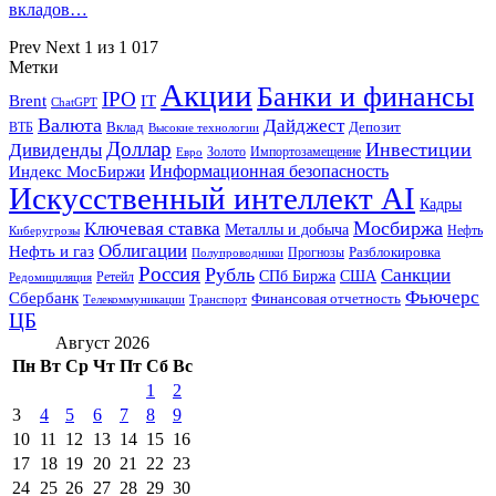
вкладов…
Prev
Next
1 из 1 017
Метки
Акции
Банки и финансы
IPO
Brent
IT
ChatGPT
Валюта
Дайджест
ВТБ
Вклад
Депозит
Высокие технологии
Доллар
Инвестиции
Дивиденды
Золото
Импортозамещение
Евро
Информационная безопасность
Индекс МосБиржи
Искусственный интеллект AI
Кадры
Мосбиржа
Ключевая ставка
Металлы и добыча
Нефть
Киберугрозы
Облигации
Нефть и газ
Разблокировка
Прогнозы
Полупроводники
Россия
Рубль
Санкции
СПб Биржа
США
Ретейл
Редомициляция
Фьючерс
Сбербанк
Финансовая отчетность
Телекоммуникации
Транспорт
ЦБ
Август 2026
Пн
Вт
Ср
Чт
Пт
Сб
Вс
1
2
3
4
5
6
7
8
9
10
11
12
13
14
15
16
17
18
19
20
21
22
23
24
25
26
27
28
29
30