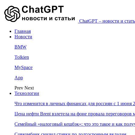
ChatGPT – новости и стать
Главная
Новости
BMW
Tolkien
MySpace
App
Prev
Next
Технологии
Что изменится в личных финансах для россиян с 1 июня 2
Цена нефти Brent взлетела на фоне провала переговоро
Семейный «налоговый кешбэк»: что это такое и как пол
Совкомбанк снизил ставки по долгосрочным вкладам