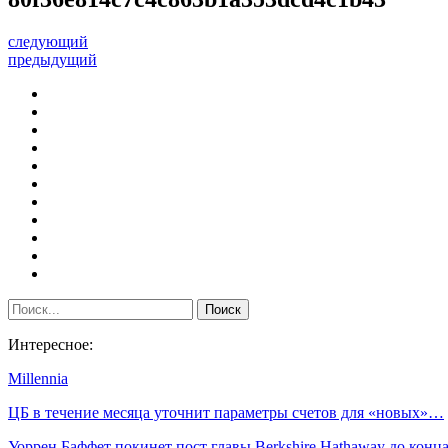
следующий
предыдущий
Интересное:
Millennia
ЦБ в течение месяца уточнит параметры счетов для «новых»…
Уоррен Баффет покинет пост главы Berkshire Hathaway до кон