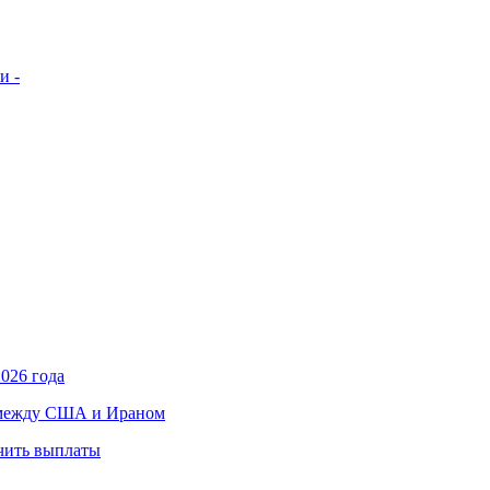
и -
026 года
в между США и Ираном
учить выплаты