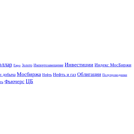
оллар
Инвестиции
Индекс МосБиржи
Золото
Импортозамещение
Евро
Мосбиржа
Облигации
и добыча
Нефть и газ
Нефть
Полупроводники
ЦБ
Фьючерс
ть