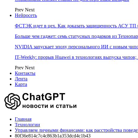
Prev
Next
Нейросеть
ФСТЭК идет в цех. Как доказать защищенность АСУ ТП б
Больше чем гаджет: семь статусных подарков из Технопар
NVIDIA запускает эпоху персонального ИИ с новым чип
IT-Weekly: прорыв Huawei в технологиях выпуска чипов;
Prev
Next
Контакты
Лента
Карта
Главная
Технологии
Управляем личными финансами: как расстройства поведе
80f36e814c7c4c863b1a353dcd4c1b43