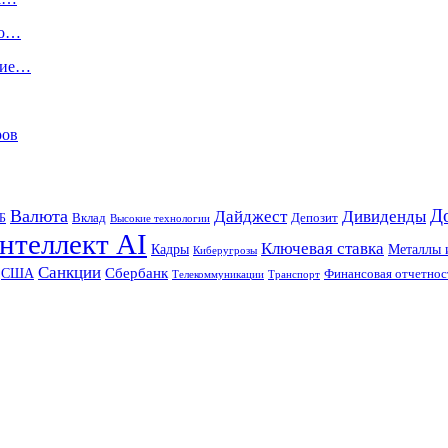
го…
ние…
ров
Д
Валюта
Дайджест
Дивиденды
Б
Вклад
Депозит
Высокие технологии
нтеллект AI
Ключевая ставка
Металлы 
Кадры
Киберугрозы
Санкции
Сбербанк
США
Финансовая отчетнос
Телекоммуникации
Транспорт