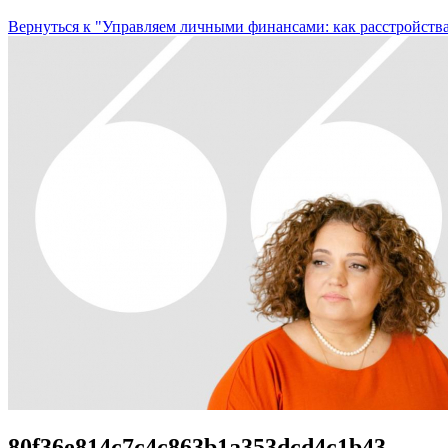
Вернуться к "Управляем личными финансами: как расстройств
80f36e814c7c4c863b1a353dcd4c1b43