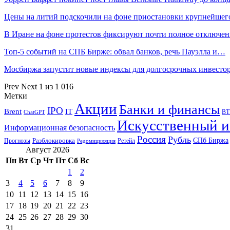
Цены на литий подскочили на фоне приостановки крупнейше
В Иране на фоне протестов фиксируют почти полное отключе
Топ-5 событий на СПБ Бирже: обвал банков, речь Пауэлла и…
Мосбиржа запустит новые индексы для долгосрочных инвесто
Prev
Next
1 из 1 016
Метки
Акции
Банки и финансы
IPO
Brent
IT
ВТ
ChatGPT
Искусственный и
Информационная безопасность
Россия
Рубль
СПб Биржа
Разблокировка
Прогнозы
Ретейл
Редомициляция
Август 2026
Пн
Вт
Ср
Чт
Пт
Сб
Вс
1
2
3
4
5
6
7
8
9
10
11
12
13
14
15
16
17
18
19
20
21
22
23
24
25
26
27
28
29
30
31