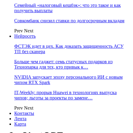
Семейный «налоговый кешбэк»: что это такое и как
получить выплаты
Совкомбанк снизил ставки по долгосрочным вкладам
Prev
Next
Нейросеть
ФСТЭК идет в цех. Как доказать защищенность АСУ
ТП без сканера
Больше чем гаджет: семь статусных подарков из
Технопарка для тех, кто привык к…
NVIDIA запускает эпоху персонального ИИ с новым
чипом RTX Spark
IT-Weekly: прорыв Huawei в технологиях выпуска
чипов; льготы за проекты по замене…
Prev
Next
Контакты
Лента
Карта