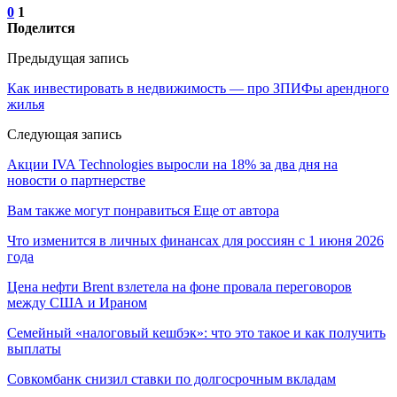
0
1
Поделится
Предыдущая запись
Как инвестировать в недвижимость — про ЗПИФы арендного
жилья
Следующая запись
Акции IVA Technologies выросли на 18% за два дня на
новости о партнерстве
Вам также могут понравиться
Еще от автора
Что изменится в личных финансах для россиян с 1 июня 2026
года
Цена нефти Brent взлетела на фоне провала переговоров
между США и Ираном
Семейный «налоговый кешбэк»: что это такое и как получить
выплаты
Совкомбанк снизил ставки по долгосрочным вкладам