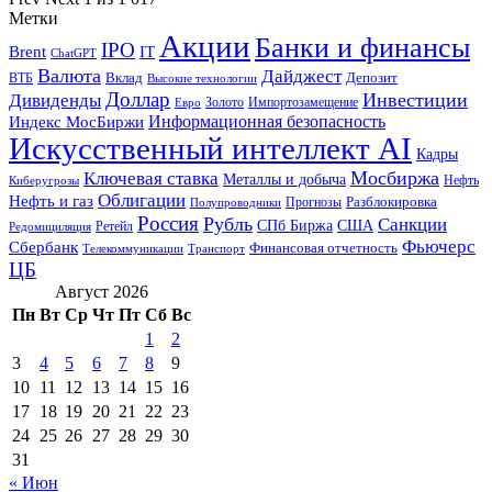
Метки
Акции
Банки и финансы
IPO
Brent
IT
ChatGPT
Валюта
Дайджест
ВТБ
Вклад
Депозит
Высокие технологии
Доллар
Инвестиции
Дивиденды
Золото
Импортозамещение
Евро
Информационная безопасность
Индекс МосБиржи
Искусственный интеллект AI
Кадры
Мосбиржа
Ключевая ставка
Металлы и добыча
Нефть
Киберугрозы
Облигации
Нефть и газ
Разблокировка
Прогнозы
Полупроводники
Россия
Рубль
Санкции
СПб Биржа
США
Ретейл
Редомициляция
Фьючерс
Сбербанк
Финансовая отчетность
Телекоммуникации
Транспорт
ЦБ
Август 2026
Пн
Вт
Ср
Чт
Пт
Сб
Вс
1
2
3
4
5
6
7
8
9
10
11
12
13
14
15
16
17
18
19
20
21
22
23
24
25
26
27
28
29
30
31
« Июн