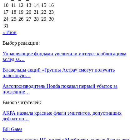
10
11
12
13
14
15
16
17
18
19
20
21
22
23
24
25
26
27
28
29
30
31
« Июн
Выбор редакции:
Управляющие фондами увеличили интерес к облигациям
вслед за…
Владельцы акций «Группы Астра» смогут получить
налоговую…
Автопроизводитель Honda показал первый убыток за
последние…
Выбор читателей:
АКРА назвала красные флаги эмитентов, допустивших
дефолт по…
Bill Gates
Ключевая ставка ЦБ, индекс Мосбиржи, курс рубля: за чем…