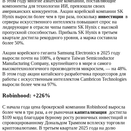
В этом году многие азиатские компании, поставляющие
компоненты для технологии ИИ, превзошли своих
американских конкурентов. Акции корейской компании SK
Hynix выросли более чем в три раза, поскольку
инвестиции
в
серверы искусственного интеллекта повышают спрос на
лидирующие в отрасли чипы памяти SK Hynix с высокой
пропускной способностью. Прибыль SK Hynix в третьем
квартале достигла рекордного уровня, а маржа составила
более 50%.
Акции корейского гиганта Samsung Electronics в 2025 году
выросли почти на 108%, а бумаги Taiwan Semiconductor
Manufacturing Company, крупнейшего в мире и самого
высокотехнологичного производителя микросхем, — на 48%.
В этом году акции китайского разработчика процессоров для
работы с искусственным интеллектом Cambricon Technologies
выросли более чем на 97%.
Robinhood: +226%
С начала года цена брокерской компании Robinhood выросла
более чем в три раза, а ее рыночная
капитализация
достигла
$109 млрд благодаря бурному росту розничных инвестиций и
спровоцированному Дональдом Трампом всплеску торговли
криптовалютами. В третьем квартале 2025 года на долю