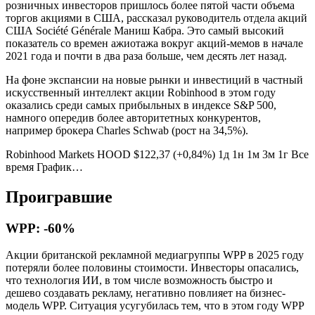
розничных инвесторов пришлось более пятой части объема
торгов акциями в США, рассказал руководитель отдела акций
США Société Générale Маниш Кабра. Это самый высокий
показатель со времен ажиотажа вокруг акций-мемов в начале
2021 года и почти в два раза больше, чем десять лет назад.
На фоне экспансии на новые рынки и инвестиций в частный
искусственный интеллект акции Robinhood в этом году
оказались среди самых прибыльных в индексе S&P 500,
намного опередив более авторитетных конкурентов,
например брокера Charles Schwab (рост на 34,5%).
Robinhood Markets HOOD $122,37 (+0,84%) 1д 1н 1м 3м 1г Все
время График…
Проигравшие
WPP: -60%
Акции британской рекламной медиагруппы WPP в 2025 году
потеряли более половины стоимости. Инвесторы опасались,
что технология ИИ, в том числе возможность быстро и
дешево создавать рекламу, негативно повлияет на бизнес-
модель WPP. Ситуация усугубилась тем, что в этом году WPP