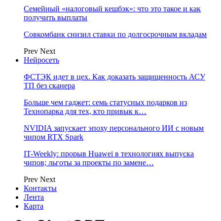
Семейный «налоговый кешбэк»: что это такое и как
получить выплаты
Совкомбанк снизил ставки по долгосрочным вкладам
Prev
Next
Нейросеть
ФСТЭК идет в цех. Как доказать защищенность АСУ
ТП без сканера
Больше чем гаджет: семь статусных подарков из
Технопарка для тех, кто привык к…
NVIDIA запускает эпоху персонального ИИ с новым
чипом RTX Spark
IT-Weekly: прорыв Huawei в технологиях выпуска
чипов; льготы за проекты по замене…
Prev
Next
Контакты
Лента
Карта