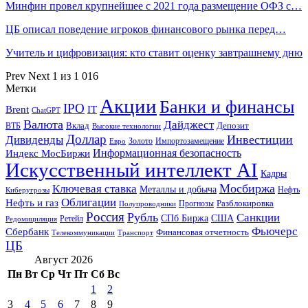
Минфин провел крупнейшее с 2021 года размещение ОФЗ с…
ЦБ описал поведение игроков финансового рынка перед…
Учитель и цифровизация: кто ставит оценку завтрашнему дню
Prev
Next
1 из 1 016
Метки
Акции
Банки и финансы
IPO
Brent
IT
ChatGPT
Валюта
Дайджест
ВТБ
Вклад
Депозит
Высокие технологии
Доллар
Инвестиции
Дивиденды
Золото
Импортозамещение
Евро
Информационная безопасность
Индекс МосБиржи
Искусственный интеллект AI
Кадры
Мосбиржа
Ключевая ставка
Металлы и добыча
Нефть
Киберугрозы
Облигации
Нефть и газ
Разблокировка
Прогнозы
Полупроводники
Россия
Рубль
Санкции
СПб Биржа
США
Ретейл
Редомициляция
Фьючерс
Сбербанк
Финансовая отчетность
Телекоммуникации
Транспорт
ЦБ
Август 2026
Пн
Вт
Ср
Чт
Пт
Сб
Вс
1
2
3
4
5
6
7
8
9