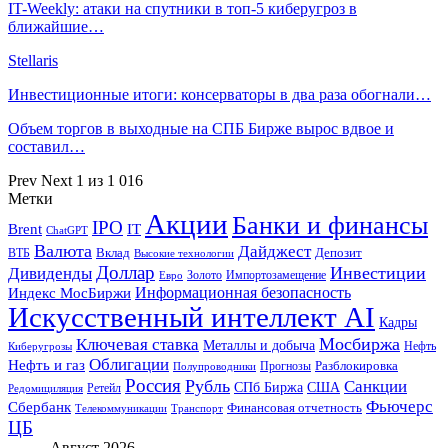
IT-Weekly: атаки на спутники в топ-5 киберугроз в
ближайшие…
Stellaris
Инвестиционные итоги: консерваторы в два раза обогнали…
Объем торгов в выходные на СПБ Бирже вырос вдвое и
составил…
Prev
Next
1 из 1 016
Метки
Акции
Банки и финансы
IPO
Brent
IT
ChatGPT
Валюта
Дайджест
ВТБ
Вклад
Депозит
Высокие технологии
Доллар
Инвестиции
Дивиденды
Золото
Импортозамещение
Евро
Информационная безопасность
Индекс МосБиржи
Искусственный интеллект AI
Кадры
Мосбиржа
Ключевая ставка
Металлы и добыча
Нефть
Киберугрозы
Облигации
Нефть и газ
Разблокировка
Прогнозы
Полупроводники
Россия
Рубль
Санкции
СПб Биржа
США
Ретейл
Редомициляция
Фьючерс
Сбербанк
Финансовая отчетность
Телекоммуникации
Транспорт
ЦБ
Август 2026