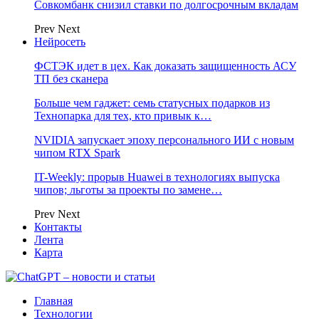
Совкомбанк снизил ставки по долгосрочным вкладам
Prev
Next
Нейросеть
ФСТЭК идет в цех. Как доказать защищенность АСУ
ТП без сканера
Больше чем гаджет: семь статусных подарков из
Технопарка для тех, кто привык к…
NVIDIA запускает эпоху персонального ИИ с новым
чипом RTX Spark
IT-Weekly: прорыв Huawei в технологиях выпуска
чипов; льготы за проекты по замене…
Prev
Next
Контакты
Лента
Карта
Главная
Технологии