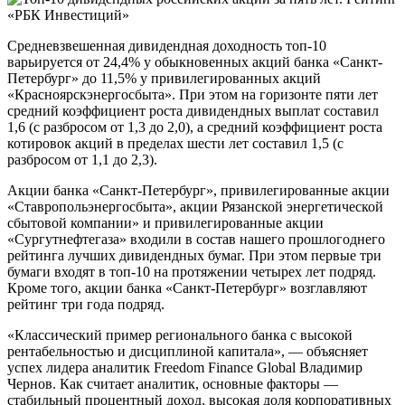
Средневзвешенная дивидендная доходность топ-10
варьируется от 24,4% у обыкновенных акций банка «Санкт-
Петербург» до 11,5% у привилегированных акций
«Красноярскэнергосбыта». При этом на горизонте пяти лет
средний коэффициент роста дивидендных выплат составил
1,6 (с разбросом от 1,3 до 2,0), а средний коэффициент роста
котировок акций в пределах шести лет составил 1,5 (с
разбросом от 1,1 до 2,3).
Акции банка «Санкт-Петербург», привилегированные акции
«Ставропольэнергосбыта», акции Рязанской энергетической
сбытовой компании» и привилегированные акции
«Сургутнефтегаза» входили в состав нашего прошлогоднего
рейтинга лучших дивидендных бумаг. При этом первые три
бумаги входят в топ-10 на протяжении четырех лет подряд.
Кроме того, акции банка «Санкт-Петербург» возглавляют
рейтинг три года подряд.
«Классический пример регионального банка с высокой
рентабельностью и дисциплиной капитала», — объясняет
успех лидера аналитик Freedom Finance Global Владимир
Чернов. Как считает аналитик, основные факторы —
стабильный процентный доход, высокая доля корпоративных