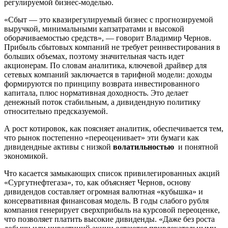
регулируемой бизнес-моделью.
«Сбыт — это квазирегулируемый бизнес с прогнозируемой
выручкой, минимальными капзатратами и высокой
оборачиваемостью средств», — говорит Владимир Чернов.
Прибыль сбытовых компаний не требует реинвестирования в
больших объемах, поэтому значительная часть идет
акционерам. По словам аналитика, ключевой драйвер для
сетевых компаний заключается в тарифной модели: доходы
формируются по принципу возврата инвестированного
капитала, плюс нормативная доходность. Это делает
денежный поток стабильным, а дивидендную политику
относительно предсказуемой.
А рост котировок, как поясняет аналитик, обеспечивается тем,
что рынок постепенно «переоценивает» эти бумаги как
дивидендные активы с низкой
волатильностью
и понятной
экономикой.
Что касается замыкающих список привилегированных акций
«Сургутнефтегаза», то, как объясняет Чернов, основу
дивидендов составляет огромная валютная «кубышка» и
консервативная финансовая модель. В годы слабого рубля
компания генерирует сверхприбыль на курсовой переоценке,
что позволяет платить высокие дивиденды. «Даже без роста