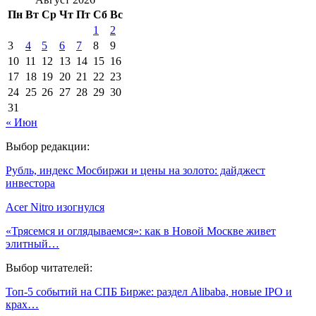
Пн
Вт
Ср
Чт
Пт
Сб
Вс
1
2
3
4
5
6
7
8
9
10
11
12
13
14
15
16
17
18
19
20
21
22
23
24
25
26
27
28
29
30
31
« Июн
Выбор редакции:
Рубль, индекс Мосбиржи и цены на золото: дайджест
инвестора
Acer Nitro изогнулся
«Трясемся и оглядываемся»: как в Новой Москве живет
элитный…
Выбор читателей:
Топ-5 событий на СПБ Бирже: раздел Alibaba, новые IPO и
крах…