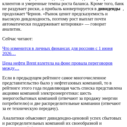
клиентов и умеренные темпы роста баланса. Кроме того, банк
не раздувает риски, а прибыль конвертируется в
дивиденды
,
продолжает Чернов. «Рынок ценит предсказуемость и
высокую дивдоходность, поэтому рост выплат почти
автоматически поддерживает котировки» — говорит
аналитик.
Сейчас читают:
Что изменится в личных финансах для россиян с 1 июня
2026…
Цена нефти Brent взлетела на фоне провала переговоров
между…
Если в предыдущем рейтинге самое многочисленное
представительство было у нефтегазовых компаний, то в
рейтинге этого года подавляющая часть списка представлена
акциями компаний электроэнергетики: шесть
энерогосбытовых компаний (отвечают за продажу энергии
потребителю) и две распределительные компании (отвечают
за ее техническую передачу).
Аналитики объясняют дивидендно-ценовой успех сбытовых
и распределительных компаний их своеобразной и