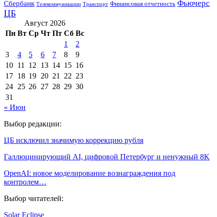
Фьючерс
Сбербанк
Финансовая отчетность
Телекоммуникации
Транспорт
ЦБ
Август 2026
Пн
Вт
Ср
Чт
Пт
Сб
Вс
1
2
3
4
5
6
7
8
9
10
11
12
13
14
15
16
17
18
19
20
21
22
23
24
25
26
27
28
29
30
31
« Июн
Выбор редакции:
ЦБ исключил значимую коррекцию рубля
Галлюцинирующий AI, цифровой Петербург и ненужный 8K
OpenAI: новое моделирование вознаграждения под
контролем…
Выбор читателей:
Solar Eclipse