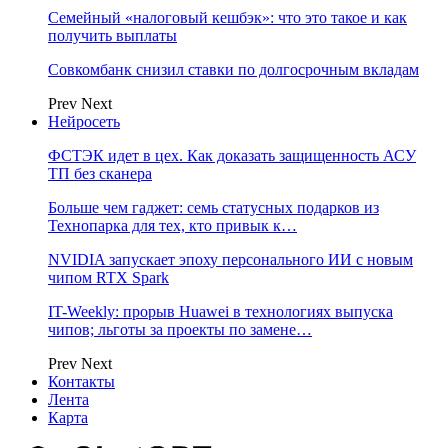
Семейный «налоговый кешбэк»: что это такое и как
получить выплаты
Совкомбанк снизил ставки по долгосрочным вкладам
Prev
Next
Нейросеть
ФСТЭК идет в цех. Как доказать защищенность АСУ
ТП без сканера
Больше чем гаджет: семь статусных подарков из
Технопарка для тех, кто привык к…
NVIDIA запускает эпоху персонального ИИ с новым
чипом RTX Spark
IT-Weekly: прорыв Huawei в технологиях выпуска
чипов; льготы за проекты по замене…
Prev
Next
Контакты
Лента
Карта