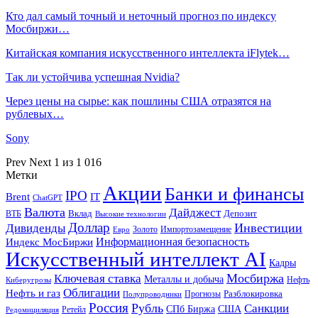
Кто дал самый точный и неточный прогноз по индексу
Мосбиржи…
Китайская компания искусственного интеллекта iFlytek…
Так ли устойчива успешная Nvidia?
Через цены на сырье: как пошлины США отразятся на
рублевых…
Sony
Prev
Next
1 из 1 016
Метки
Акции
Банки и финансы
IPO
Brent
IT
ChatGPT
Валюта
Дайджест
ВТБ
Вклад
Депозит
Высокие технологии
Доллар
Инвестиции
Дивиденды
Золото
Импортозамещение
Евро
Информационная безопасность
Индекс МосБиржи
Искусственный интеллект AI
Кадры
Мосбиржа
Ключевая ставка
Металлы и добыча
Нефть
Киберугрозы
Облигации
Нефть и газ
Разблокировка
Прогнозы
Полупроводники
Россия
Рубль
Санкции
СПб Биржа
США
Ретейл
Редомициляция