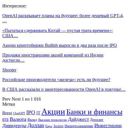
Интересное:
OpenAI раскрывает планы на будущее: более дешевый GPT-4,
…
«Пытаться сдерживать Китай — пустая трата времени»:
США…
Акции криптобиржи Bullish выросли в два раза после IPO
Продажи иностранцами акций компаний из Индии
достигли…
Shooter
Российские производители «железа»: есть ли будущее?
В США рассказали о заинтересованности OpenAI в покупке…
Prev
Next
1 из 1 016
Метки
Акции
Банки и финансы
IPO
Brent
IT
ChatGPT
Валюта
Дайджест
ВТБ
Вклад
Депозит
Высокие технологии
Доллар
Инвестиции
Дивиденды
Золото
Импортозамещение
Евро