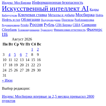
Информационная безопасность
Индекс МосБиржи
Искусственный интеллект AI
Кадры
Мосбиржа
Ключевая ставка
Металлы и добыча
Нефть
Киберугрозы
Облигации
Нефть и газ
Разблокировка
Прогнозы
Полупроводники
Россия
Рубль
Санкции
СПб Биржа
США
Ретейл
Редомициляция
Фьючерс
Сбербанк
Финансовая отчетность
Телекоммуникации
Транспорт
ЦБ
Август 2026
Пн
Вт
Ср
Чт
Пт
Сб
Вс
1
2
3
4
5
6
7
8
9
10
11
12
13
14
15
16
17
18
19
20
21
22
23
24
25
26
27
28
29
30
31
« Июн
Выбор редакции:
Индекс Мосбиржи впервые за 2,5 месяца превысил 2800
пунктов