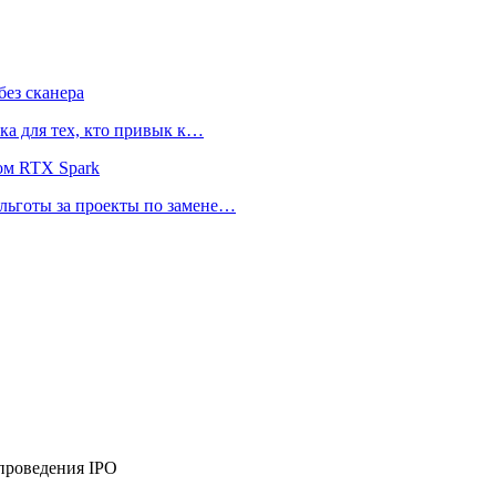
ез сканера
ка для тех, кто привык к…
ом RTX Spark
 льготы за проекты по замене…
проведения IPO