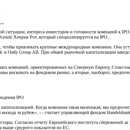
…
у…
ой ситуации, интереса инвесторов и готовности компаний к IPO
enzie Хенрик Рот, который специализируется на IPO.
ла, чтобы привлекать крупные международные компании. Она у
 Plc и Oatly Group AB. При общей рыночной капитализации шведс
ольших компаний, ориентированных на Северную Европу, Стокго
вы рисковать на фондовом рынке, а вторые, наоборот, предпочи
 капитализацией. Когда компания такая маленькая, мы предпочи
ля выхода за рубеж», — считает управляющий фондом Handelsban
сторы. Согласно отчету Европейского института сбережений за 
а выше среднего показателя по ЕС.