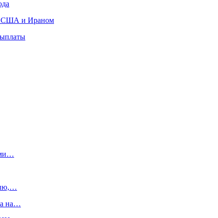
ода
ду США и Ираном
выплаты
ами…
цию,…
та на…