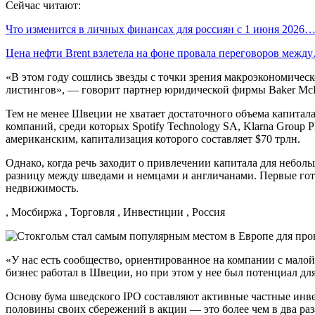
Сейчас читают:
Что изменится в личных финансах для россиян с 1 июня 2026
Цена нефти Brent взлетела на фоне провала переговоров межд
«В этом году сошлись звезды с точки зрения макроэкономическ
листингов», — говорит партнер юридической фирмы Baker McK
Тем не менее Швеции не хватает достаточного объема капита
компаний, среди которых Spotify Technology SA, Klarna Group
американским, капитализация которого составляет $70 трлн.
Однако, когда речь заходит о привлечении капитала для неб
разницу между шведами и немцами и англичанами. Первые гото
недвижимость.
, Мосбиржа , Торговля , Инвестиции , Россия
«У нас есть сообщество, ориентированное на компании с малой
бизнес работал в Швеции, но при этом у нее был потенциал д
Основу бума шведского IPO составляют активные частные инве
половины своих сбережений в акции — это более чем в два раз