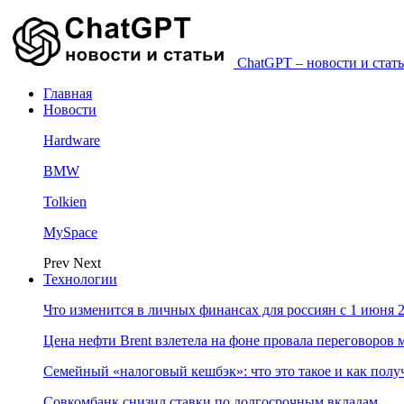
ChatGPT – новости и стать
Главная
Новости
Hardware
BMW
Tolkien
MySpace
Prev
Next
Технологии
Что изменится в личных финансах для россиян с 1 июня 2
Цена нефти Brent взлетела на фоне провала переговоро
Семейный «налоговый кешбэк»: что это такое и как пол
Совкомбанк снизил ставки по долгосрочным вкладам