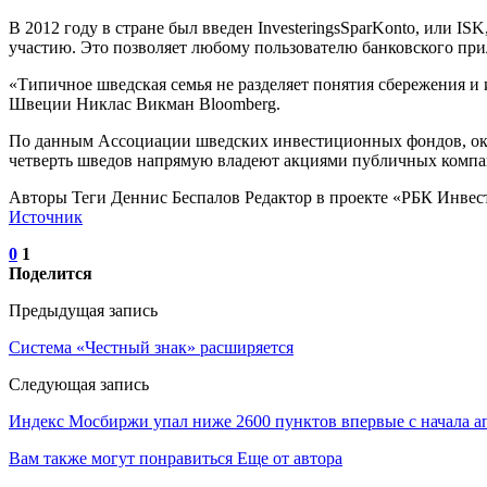
В 2012 году в стране был введен InvesteringsSparKonto, или 
участию. Это позволяет любому пользователю банковского при
«Типичное шведская семья не разделяет понятия сбережения и
Швеции Никлас Викман Bloomberg.
По данным Ассоциации шведских инвестиционных фондов, окол
четверть шведов напрямую владеют акциями публичных компаний
Авторы Теги Деннис Беспалов Редактор в проекте «РБК Инве
Источник
0
1
Поделится
Предыдущая запись
Система «Честный знак» расширяется
Следующая запись
Индекс Мосбиржи упал ниже 2600 пунктов впервые с начала а
Вам также могут понравиться
Еще от автора