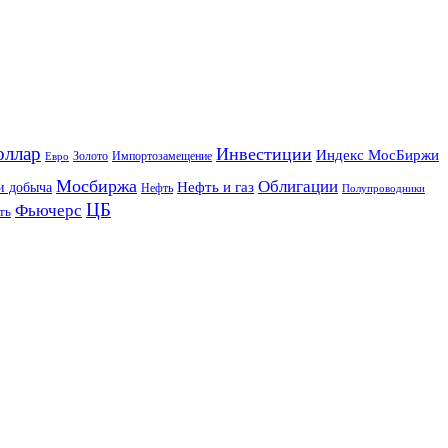
оллар
Инвестиции
Индекс МосБиржи
Золото
Импортозамещение
Евро
Мосбиржа
Облигации
и добыча
Нефть и газ
Нефть
Полупроводники
ЦБ
Фьючерс
ть