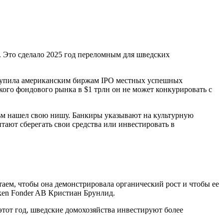
. Это сделало 2025 год переломным для шведских
ступила американским биржам IPO местных успешных
кого фондового рынка в $1 трлн он не может конкурировать с
льм нашел свою нишу. Банкиры указывают на культурную
тают сберегать свои средства или инвестировать в
таем, чтобы она демонстрировала органический рост и чтобы ее
ken Fonder AB Кристиан Брунлид.
этот год, шведские домохозяйства инвестируют более