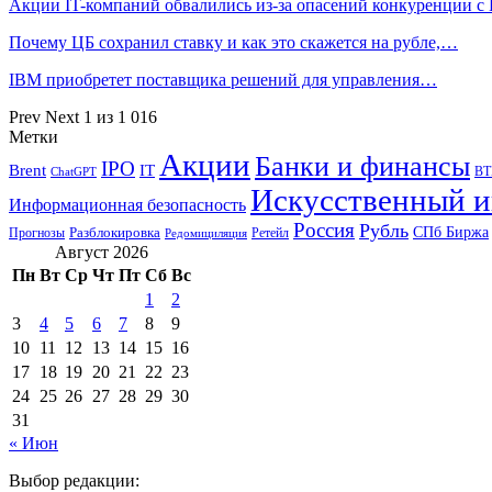
Акции IT-компаний обвалились из-за опасений конкуренции с
Почему ЦБ сохранил ставку и как это скажется на рубле,…
IBM приобретет поставщика решений для управления…
Prev
Next
1 из 1 016
Метки
Акции
Банки и финансы
IPO
Brent
IT
ВТ
ChatGPT
Искусственный и
Информационная безопасность
Россия
Рубль
СПб Биржа
Разблокировка
Прогнозы
Ретейл
Редомициляция
Август 2026
Пн
Вт
Ср
Чт
Пт
Сб
Вс
1
2
3
4
5
6
7
8
9
10
11
12
13
14
15
16
17
18
19
20
21
22
23
24
25
26
27
28
29
30
31
« Июн
Выбор редакции: