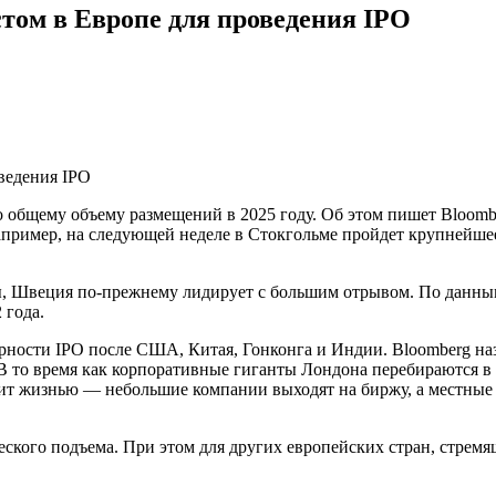
том в Европе для проведения IPO
 общему объему размещений в 2025 году. Об этом пишет Bloombe
ример, на следующей неделе в Стокгольме пройдет крупнейшее с
ы, Швеция по-прежнему лидирует с большим отрывом. По данным
 года.
рности IPO после США, Китая, Гонконга и Индии. Bloomberg на
о. В то время как корпоративные гиганты Лондона перебираются
ипит жизнью — небольшие компании выходят на биржу, а местны
ческого подъема. При этом для других европейских стран, стрем