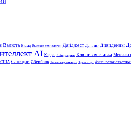
 ИИ
Д
Валюта
Дайджест
Дивиденды
Б
Вклад
Депозит
Высокие технологии
нтеллект AI
Ключевая ставка
Металлы 
Кадры
Киберугрозы
Санкции
Сбербанк
США
Финансовая отчетнос
Телекоммуникации
Транспорт