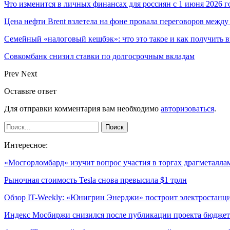
Что изменится в личных финансах для россиян с 1 июня 2026 г
Цена нефти Brent взлетела на фоне провала переговоров меж
Семейный «налоговый кешбэк»: что это такое и как получить 
Совкомбанк снизил ставки по долгосрочным вкладам
Prev
Next
Оставьте ответ
Для отправки комментария вам необходимо
авторизоваться
.
Интересное:
«Мосгорломбард» изучит вопрос участия в торгах драгметалл
Рыночная стоимость Tesla снова превысила $1 трлн
Обзор IT-Weekly: «Юнигрин Энерджи» построит электростан
Индекс Мосбиржи снизился после публикации проекта бюдже