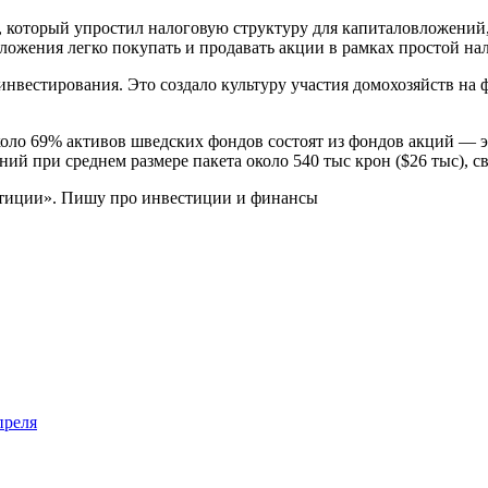
ISK, который упростил налоговую структуру для капиталовложени
ложения легко покупать и продавать акции в рамках простой на
 инвестирования. Это создало культуру участия домохозяйств 
о 69% активов шведских фондов состоят из фондов акций — эт
 при среднем размере пакета около 540 тыс крон ($26 тыс), св
стиции». Пишу про инвестиции и финансы
преля