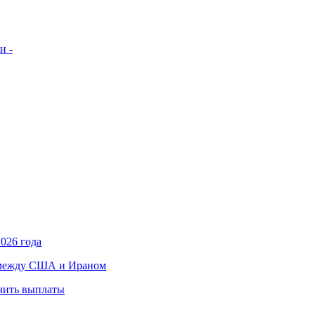
и -
026 года
в между США и Ираном
учить выплаты