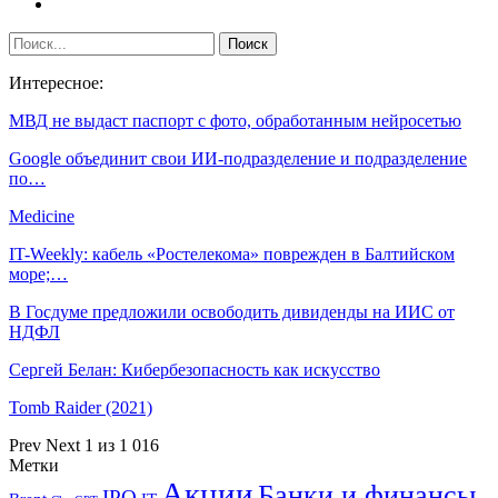
Интересное:
МВД не выдаст паспорт с фото, обработанным нейросетью
Google объединит свои ИИ-подразделение и подразделение
по…
Medicine
IT-Weekly: кабель «Ростелекома» поврежден в Балтийском
море;…
В Госдуме предложили освободить дивиденды на ИИС от
НДФЛ
Сергей Белан: Кибербезопасность как искусство
Tomb Raider (2021)
Prev
Next
1 из 1 016
Метки
Акции
Банки и финансы
IPO