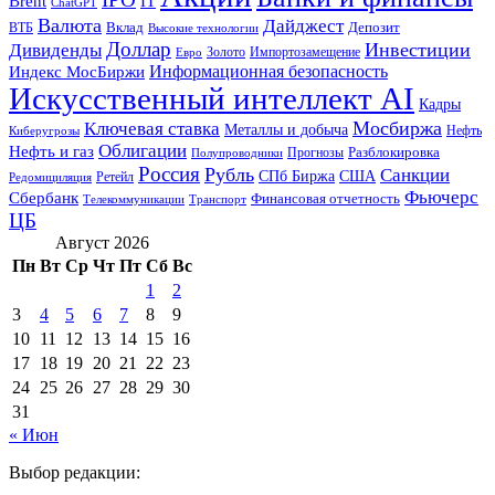
Brent
IT
ChatGPT
Валюта
Дайджест
ВТБ
Вклад
Депозит
Высокие технологии
Доллар
Инвестиции
Дивиденды
Золото
Импортозамещение
Евро
Информационная безопасность
Индекс МосБиржи
Искусственный интеллект AI
Кадры
Мосбиржа
Ключевая ставка
Металлы и добыча
Нефть
Киберугрозы
Облигации
Нефть и газ
Разблокировка
Прогнозы
Полупроводники
Россия
Рубль
Санкции
СПб Биржа
США
Ретейл
Редомициляция
Фьючерс
Сбербанк
Финансовая отчетность
Телекоммуникации
Транспорт
ЦБ
Август 2026
Пн
Вт
Ср
Чт
Пт
Сб
Вс
1
2
3
4
5
6
7
8
9
10
11
12
13
14
15
16
17
18
19
20
21
22
23
24
25
26
27
28
29
30
31
« Июн
Выбор редакции: