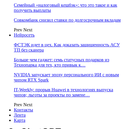
Семейный «налоговый кешбэк»: что это такое и как
получить выплаты
Совкомбанк снизил ставки по долгосрочным вкладам
Prev
Next
Нейросеть
ФСТЭК идет в цех. Как доказать защищенность АСУ
ТП без сканера
Больше чем гаджет: семь статусных подарков из
Технопарка для тех, кто привык к…
NVIDIA запускает эпоху персонального ИИ с новым
чипом RTX Spark
IT-Weekly: прорыв Huawei в технологиях выпуска
чипов; льготы за проекты по замене…
Prev
Next
Контакты
Лента
Карта