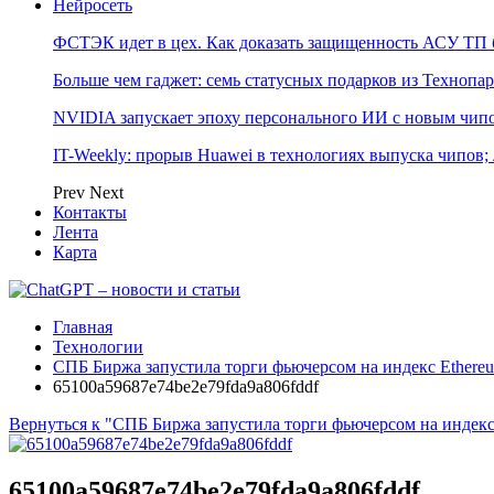
Нейросеть
ФСТЭК идет в цех. Как доказать защищенность АСУ ТП б
Больше чем гаджет: семь статусных подарков из Технопар
NVIDIA запускает эпоху персонального ИИ с новым чип
IT-Weekly: прорыв Huawei в технологиях выпуска чипов;
Prev
Next
Контакты
Лента
Карта
Главная
Технологии
СПБ Биржа запустила торги фьючерсом на индекс Ethere
65100a59687e74be2e79fda9a806fddf
Вернуться к "СПБ Биржа запустила торги фьючерсом на индекс
65100a59687e74be2e79fda9a806fddf