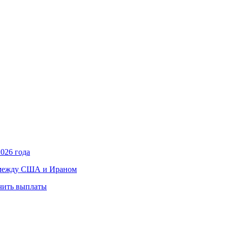
026 года
в между США и Ираном
учить выплаты