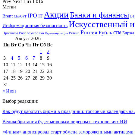
Prev
Next
1 из 1 016
Метки
Акции
Банки и финансы
IPO
Brent
IT
ВТ
ChatGPT
Искусственный и
Информационная безопасность
Россия
Рубль
СПб Биржа
Разблокировка
Прогнозы
Ретейл
Редомициляция
Август 2026
Пн
Вт
Ср
Чт
Пт
Сб
Вс
1
2
3
4
5
6
7
8
9
10
11
12
13
14
15
16
17
18
19
20
21
22
23
24
25
26
27
28
29
30
31
« Июн
Выбор редакции:
Как будут работать биржи в праздники: торговый календарь н
Великобритания будет мировым лидером в технологиях ИИ
«Финам» анонсировал старт обмена замороженными активами