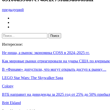
предыдущий
Интересное:
Не ниша, а рынок: экономика COSS в 2024–2025 гг.
Как мировые рынки отреагировали на удары США по ядерны
В «Финаме» допустили, что могут открыть доступ к рынку…
LEGO Star Wars: The Skywalker Saga
Colony
ВТБ направит на дивиденды за 2025 год от 25% до 50% прибы
Britt Ekland