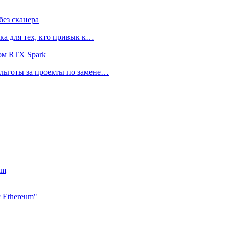
ез сканера
ка для тех, кто привык к…
ом RTX Spark
 льготы за проекты по замене…
um
 Ethereum"