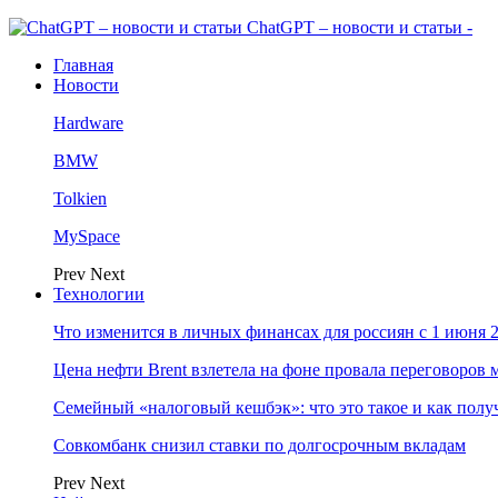
ChatGPT – новости и статьи -
Главная
Новости
Hardware
BMW
Tolkien
MySpace
Prev
Next
Технологии
Что изменится в личных финансах для россиян с 1 июня 2
Цена нефти Brent взлетела на фоне провала переговоро
Семейный «налоговый кешбэк»: что это такое и как пол
Совкомбанк снизил ставки по долгосрочным вкладам
Prev
Next