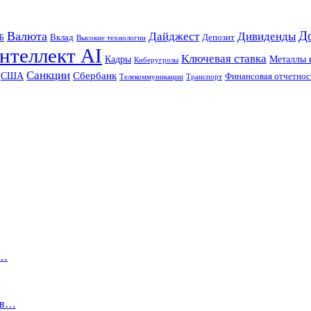
Д
Валюта
Дайджест
Дивиденды
Б
Вклад
Депозит
Высокие технологии
нтеллект AI
Ключевая ставка
Металлы 
Кадры
Киберугрозы
Санкции
Сбербанк
США
Финансовая отчетнос
Телекоммуникации
Транспорт
а…
 в…