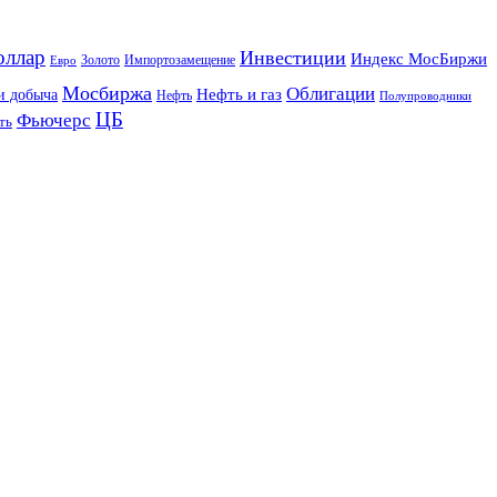
оллар
Инвестиции
Индекс МосБиржи
Золото
Импортозамещение
Евро
Мосбиржа
Облигации
и добыча
Нефть и газ
Нефть
Полупроводники
ЦБ
Фьючерс
ть